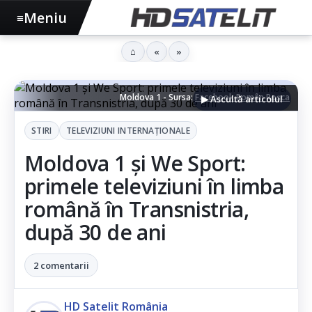
Meniu
≡
⌂
«
»
Moldova 1 - Sursa:
Facebook Român Roșca
▶ Ascultă articolul
STIRI
TELEVIZIUNI INTERNAŢIONALE
Moldova 1 și We Sport:
primele televiziuni în limba
română în Transnistria,
după 30 de ani
2 comentarii
HD Satelit România