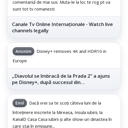
comentariul de mai sus. Muta-le la loc te rog pt va
sunt tot tv romanesti
Canale Tv Online Internaționale - Watch live
channels legally
Anonim
Disney+ removes 4K and HDR10 in
Europe
„Diavolul se îmbracă de la Prada 2” a ajuns
pe Disney+, după succesul din
cinematografe
Emil
Dacă vrei sa te scoți câteva luni de la
întreținere inscriete la Mireasa, Insula iubirii, la
KanalD Casa Casa iubirii și alte show-uri dinastea în
care stai în emisiune...