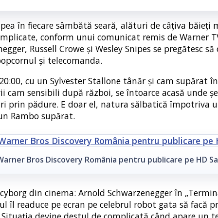
apea în fiecare sâmbătă seară, alături de câțiva băieți 
i complicate, conform unui comunicat remis de Warner 
egger, Russell Crowe și Wesley Snipes se pregătesc să 
 popcornul și telecomanda.
20:00, cu un Sylvester Stallone tânăr și cam supărat în
i cam sensibili după război, se întoarce acasă unde șer
iri prin pădure. E doar el, natura sălbatică împotriva u
e un Rambo supărat.
Warner Bros Discovery România pentru publicare pe HD Sa
s cyborg din cinema: Arnold Schwarzenegger în „Termin
lmul îl readuce pe ecran pe celebrul robot gata să facă 
ei. Situația devine destul de complicată când apare un 