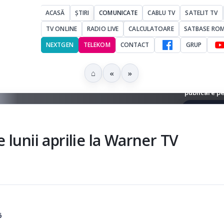
ACASĂ
ȘTIRI
COMUNICATE
CABLU TV
SATELIT TV
TV ONLINE
RADIO LIVE
CALCULATOARE
SATBASE RO
NEXTGEN
TELEKOM
CONTACT
GRUP
⌂
«
»
3 - Imagine remisă în comunicat de către Warner Bros Discovery Rom
publicare pe
▶ Ascultă 
lunii aprilie la Warner TV
6