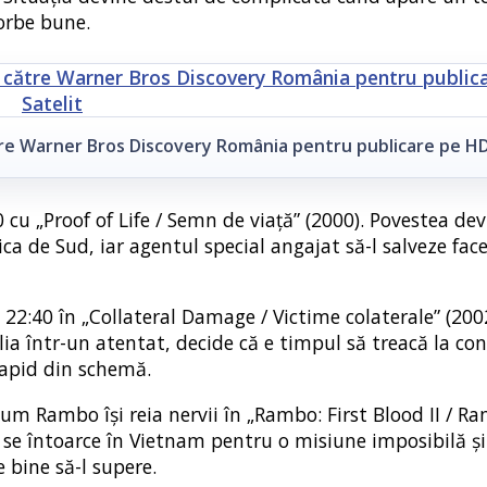
vorbe bune.
re Warner Bros Discovery România pentru publicare pe HD
0 cu „Proof of Life / Semn de viață” (2000). Povestea de
a de Sud, iar agentul special angajat să-l salveze fac
a 22:40 în „Collateral Damage / Victime colaterale” (200
lia într-un atentat, decide că e timpul să treacă la co
 rapid din schemă.
um Rambo își reia nervii în „Rambo: First Blood II / Ra
t se întoarce în Vietnam pentru o misiune imposibilă și
e bine să-l supere.