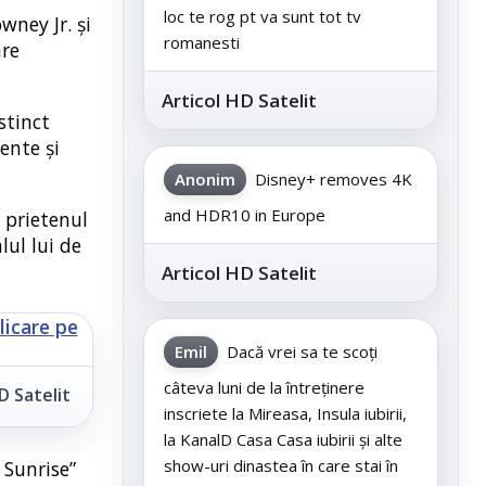
loc te rog pt va sunt tot tv
wney Jr. și
romanesti
are
Articol HD Satelit
stinct
ente și
Anonim
Disney+ removes 4K
and HDR10 in Europe
e prietenul
lul lui de
Articol HD Satelit
Emil
Dacă vrei sa te scoți
câteva luni de la întreținere
D Satelit
inscriete la Mireasa, Insula iubirii,
la KanalD Casa Casa iubirii și alte
show-uri dinastea în care stai în
 Sunrise”