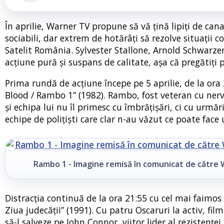
În aprilie, Warner TV propune să vă țină lipiți de can
sociabili, dar extrem de hotărâți să rezolve situați
Satelit România. Sylvester Stallone, Arnold Schwarzen
acțiune pură și suspans de calitate, așa că pregătiți
Prima rundă de acțiune începe pe 5 aprilie, de la ora 
Blood / Rambo 1” (1982). Rambo, fost veteran cu nervi
și echipa lui nu îl primesc cu îmbrățișări, ci cu urmăr
echipe de polițiști care clar n-au văzut ce poate fac
Rambo 1 - Imagine remisă în comunicat de către 
Distracția continuă de la ora 21:55 cu cel mai faimo
Ziua judecății” (1991). Cu patru Oscaruri la activ, fi
să-l salveze pe John Connor, viitor lider al rezistenț