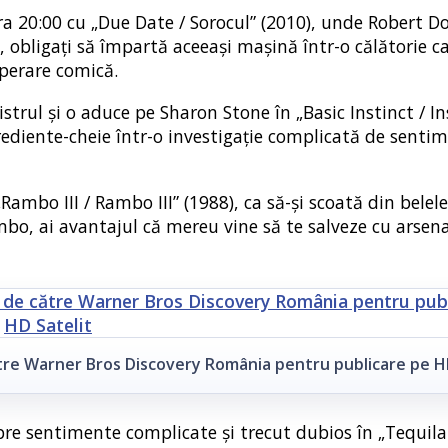
 20:00 cu „Due Date / Sorocul” (2010), unde Robert Do
, obligați să împartă aceeași mașină într-o călătorie c
perare comică.
trul și o aduce pe Sharon Stone în „Basic Instinct / In
ediente-cheie într-o investigație complicată de sentim
„Rambo III / Rambo III” (1988), ca să-și scoată din belel
mbo, ai avantajul că mereu vine să te salveze cu arsena
ătre Warner Bros Discovery România pentru publicare pe H
pre sentimente complicate și trecut dubios în „Tequila