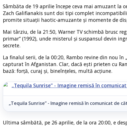
Sâmbăta de 19 aprilie începe ceva mai amuzant la ora
Zach Galifianakis sunt doi tipi complet incompatibili
promite situații haotic-amuzante și momente de dis
Mai târziu, de la 21:50, Warner TV schimbă brusc regis
primar” (1992), unde misterul și suspansul devin ingr
secrete.
La finalul serii, de la 00:20, Rambo revine din nou în 
capturat în Afganistan. Clar, dacă ești prieten cu Ra
bază: forță, curaj și, bineînțeles, multă acțiune.
„Tequila Sunrise”
- Imagine remisă în comunicat de c
Ultima sâmbătă, pe 26 aprilie, de la ora 20:00, e des