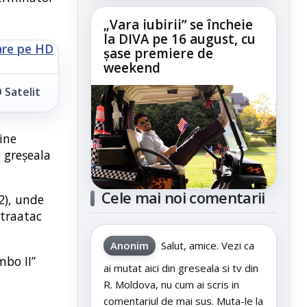
„Vara iubirii” se încheie
la DIVA pe 16 august, cu
șase premiere de
weekend
 Satelit
vine
e greșeala
Cele mai noi comentarii
2), unde
ntraatac
Anonim
Salut, amice. Vezi ca
mbo II”
ai mutat aici din greseala si tv din
R. Moldova, nu cum ai scris in
comentariul de mai sus. Muta-le la