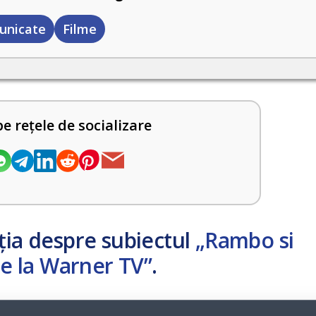
unicate
Filme
pe rețele de socializare
ția despre subiectul
„Rambo si
ie la Warner TV”
.