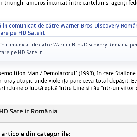
un triunghi amoros încurcat între carteluri și agenți fed
ă în comunicat de către Warner Bros Discovery România pe
care pe HD Satelit
„Demolition Man / Demolatorul” (1993), în care Stallone
un oraș utopic unde violența pare ceva total depășit. E
erindu-ne o luptă epică între bine și rău într-un viitor 
HD Satelit România
 articole din categoriile: