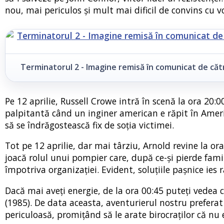
nou, mai periculos și mult mai dificil de convins cu 
Terminatorul 2 - Imagine remisă în comunicat de căt
Pe 12 aprilie, Russell Crowe intră în scenă la ora 20:0
palpitantă când un inginer american e răpit în Americ
să se îndrăgostească fix de soția victimei.
Tot pe 12 aprilie, dar mai târziu, Arnold revine la or
joacă rolul unui pompier care, după ce-și pierde fami
împotriva organizației. Evident, soluțiile pașnice ies
Dacă mai aveți energie, de la ora 00:45 puteți vedea c
(1985). De data aceasta, aventurierul nostru prefera
periculoasă, promițând să le arate birocraților că nu 