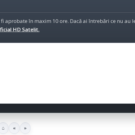
 fi aprobate în maxim 10 ore. Dacă ai întrebări ce nu au 
icial HD Satelit.
⌂
«
»