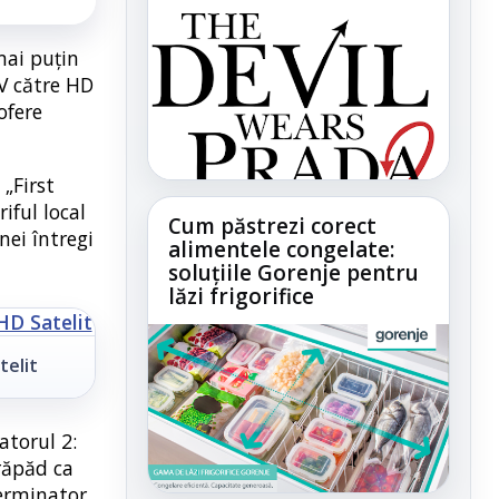
mai puțin
TV către HD
ofere
 „First
iful local
Cum păstrezi corect
nei întregi
alimentele congelate:
soluțiile Gorenje pentru
lăzi frigorifice
telit
atorul 2:
prăpăd ca
terminator