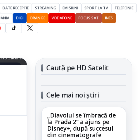
DATE RECEPȚIE
STREAMING
EMISIUNI
SPORT LA TV
TELEFONIE
MÂNIA
DIGI
ORANGE
VODAFONE
FOCUS SAT
INES
ânia pentru
 HD Satelit
Caută pe HD Satelit
articolul
Cele mai noi știri
„Diavolul se îmbracă de
la Prada 2” a ajuns pe
Disney+, după succesul
din cinematografe