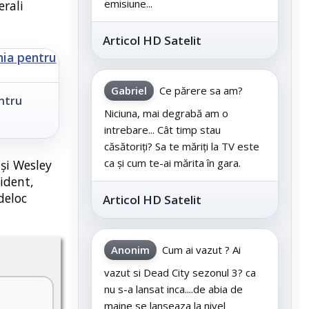
emisiune...
erali
Articol HD Satelit
Gabriel
Ce părere sa am?
ntru
Niciuna, mai degrabă am o
intrebare... Cât timp stau
căsătoriți? Sa te măriți la TV este
ca și cum te-ai mărita în gara.
 și Wesley
vident,
deloc
Articol HD Satelit
Anonim
Cum ai vazut ? Ai
vazut si Dead City sezonul 3? ca
nu s-a lansat inca....de abia de
maine se lanseaza la nivel