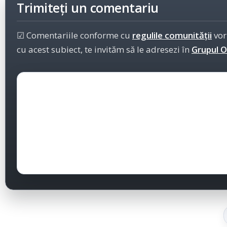
Trimiteți un comentariu
☑ Comentariile conforme cu
regulile comunității
vor
cu acest subiect, te invităm să le adresezi în
Grupul Of