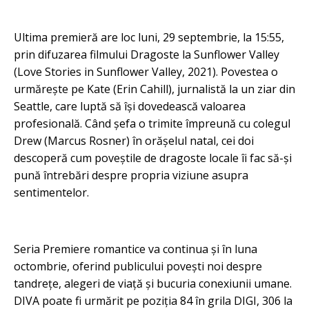
Ultima premieră are loc luni, 29 septembrie, la 15:55,
prin difuzarea filmului Dragoste la Sunflower Valley
(Love Stories in Sunflower Valley, 2021). Povestea o
urmărește pe Kate (Erin Cahill), jurnalistă la un ziar din
Seattle, care luptă să își dovedească valoarea
profesională. Când șefa o trimite împreună cu colegul
Drew (Marcus Rosner) în orășelul natal, cei doi
descoperă cum poveștile de dragoste locale îi fac să-și
pună întrebări despre propria viziune asupra
sentimentelor.
Seria Premiere romantice va continua și în luna
octombrie, oferind publicului povești noi despre
tandrețe, alegeri de viață și bucuria conexiunii umane.
DIVA poate fi urmărit pe poziția 84 în grila DIGI, 306 la