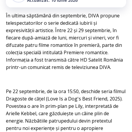
Actualizat: 10 iunie 2026
În ultima săptămână din septembrie, DIVA propune
telespectatorilor o serie dedicată iubirii și
expresivității artistice. Între 22 și 29 septembrie, în
fiecare după-amiază de luni, miercuri și vineri, vor fi
difuzate patru filme romantice în premieră, parte din
colecția specială intitulată Premiere romantice.
Informația a fost transmisă către HD Satelit România
printr-un comunicat remis de televiziunea DIVA.
Pe 22 septembrie, de la ora 15:50, deschide seria filmul
Dragoste de cățel (Love Is a Dog's Best Friend, 2025).
Povestea o are în prim-plan pe Lily, interpretată de
Arielle Kebbel, care găzduiește un câine plin de
energie. Năzbâtiile patrupedului devin pretextul
pentru noi experiențe și pentru o apropiere