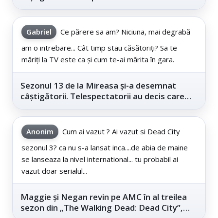
este...
Gabriel
Ce părere sa am? Niciuna, mai degrabă
am o intrebare... Cât timp stau căsătoriți? Sa te
măriți la TV este ca și cum te-ai mărita în gara.
Sezonul 13 de la Mireasa și-a desemnat
câștigătorii. Telespectatorii au decis care
este...
Anonim
Cum ai vazut ? Ai vazut si Dead City
sezonul 3? ca nu s-a lansat inca....de abia de maine
se lanseaza la nivel international... tu probabil ai
vazut doar serialul...
Maggie și Negan revin pe AMC în al treilea
sezon din „The Walking Dead: Dead City”,