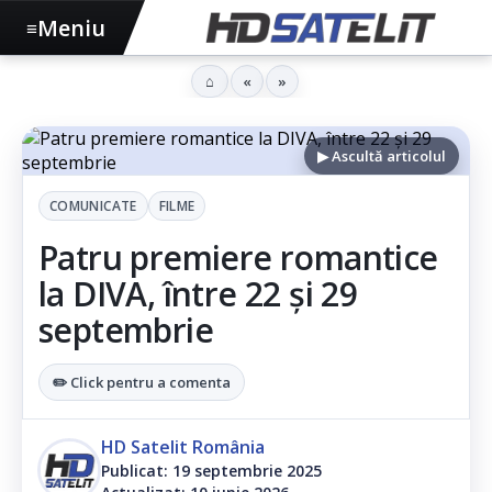
Meniu
≡
⌂
«
»
▶ Ascultă articolul
COMUNICATE
FILME
Patru premiere romantice
la DIVA, între 22 și 29
septembrie
✏️ Click pentru a comenta
HD Satelit România
Publicat: 19 septembrie 2025