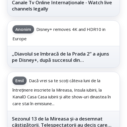
Canale Tv Online Internaționale - Watch live
channels legally
Anonim
Disney+ removes 4K and HDR10 in
Europe
„Diavolul se îmbracă de la Prada 2” a ajuns
pe Disney+, după succesul din
cinematografe
Emil
Dacă vrei sa te scoți câteva luni de la
întreținere inscriete la Mireasa, Insula iubirii, la
KanalD Casa Casa iubirii și alte show-uri dinastea în
care stai în emisiune...
Sezonul 13 de la Mireasa și-a desemnat
câștigătorii. Telespectatorii au decis care