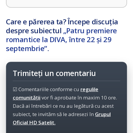
Care e părerea ta? Începe discuția
despre subiectul
„Patru premiere
romantice la DIVA, între 22 și 29
septembrie”
.
Trimiteți un comentariu
☑ Comentariile conforme cu
regulile
comunității
vor fi aprobate în maxim 10 ore.
Dacă ai întrebări ce nu au legătură cu acest
subiect, te invităm să le adresezi în
Grupul
Oficial HD Satelit.