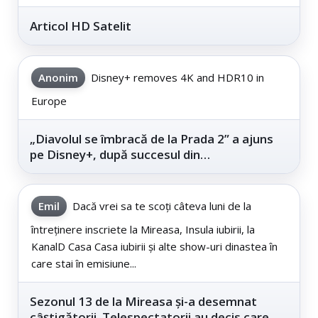
Articol HD Satelit
Anonim
Disney+ removes 4K and HDR10 in
Europe
„Diavolul se îmbracă de la Prada 2” a ajuns
pe Disney+, după succesul din
cinematografe
Emil
Dacă vrei sa te scoți câteva luni de la
întreținere inscriete la Mireasa, Insula iubirii, la
KanalD Casa Casa iubirii și alte show-uri dinastea în
care stai în emisiune...
Sezonul 13 de la Mireasa și-a desemnat
câștigătorii. Telespectatorii au decis care