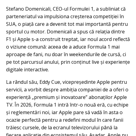
Stefano Domenicali, CEO-ul Formulei 1, a subliniat că
parteneriatul va impulsiona creșterea competiției în
SUA, o piață care a devenit tot mai importantă pentru
sportul cu motor. Domenicali a spus că relația dintre
F1 și Apple s-a construit treptat, iar noul acord reflectă
o viziune comună: aceea de a aduce Formula 1 mai
aproape de fani, nu doar în weekendurile de cursă, ci
pe tot parcursul anului, prin conținut live și experiențe
digitale interactive.
La rândul său, Eddy Cue, vicepreședinte Apple pentru
servicii, a vorbit despre ambiția companiei de a oferi o
experiență „premium și inovatoare” abonaților Apple
TV. În 2026, Formula 1 intră într-o nouă eră, cu echipe
și reglementări noi, iar Apple pare să vadă în asta o
ocazie perfectă pentru a redefini modul în care fanii
trăiesc cursele, de la ecranul televizorului până la
fiecare aplicație din ecosistemul său. Așadar, Apple nu