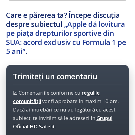
Care e părerea ta? Începe discuția
despre subiectul
„Apple dă lovitura
pe piața drepturilor sportive din
SUA: acord exclusiv cu Formula 1 pe
5 ani”
.
Trimiteți un comentariu
☑ Comentariile conforme cu
regulile
comunității
vor fi aprobate în maxim 10 ore.
Dacă ai întrebări ce nu au legătură cu acest
subiect, te invităm să le adresezi în
Grupul
Oficial HD Satelit.