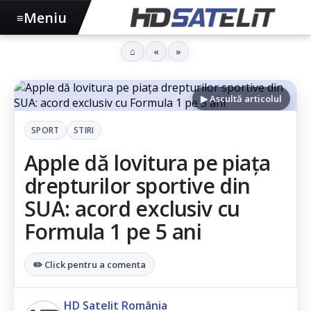
Meniu
≡
⌂
«
»
▶ Ascultă articolul
SPORT
STIRI
Apple dă lovitura pe piața
drepturilor sportive din
SUA: acord exclusiv cu
Formula 1 pe 5 ani
✏️ Click pentru a comenta
HD Satelit România