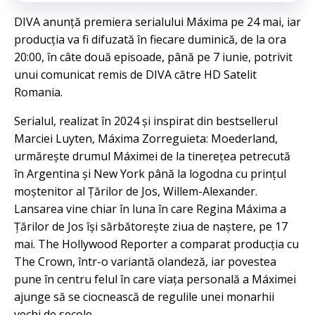
DIVA anunță premiera serialului Máxima pe 24 mai, iar
producția va fi difuzată în fiecare duminică, de la ora
20:00, în câte două episoade, până pe 7 iunie, potrivit
unui comunicat remis de DIVA către HD Satelit
Romania.
Serialul, realizat în 2024 și inspirat din bestsellerul
Marciei Luyten, Máxima Zorreguieta: Moederland,
urmărește drumul Máximei de la tinerețea petrecută
în Argentina și New York până la logodna cu prințul
moștenitor al Țărilor de Jos, Willem-Alexander.
Lansarea vine chiar în luna în care Regina Máxima a
Țărilor de Jos își sărbătorește ziua de naștere, pe 17
mai. The Hollywood Reporter a comparat producția cu
The Crown, într-o variantă olandeză, iar povestea
pune în centru felul în care viața personală a Máximei
ajunge să se ciocnească de regulile unei monarhii
vechi de secole.