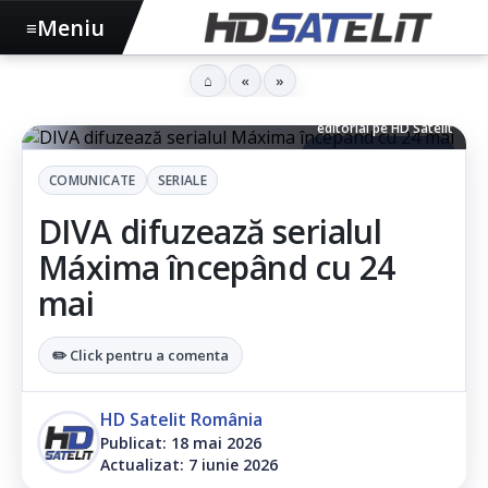
Meniu
≡
⌂
«
»
Posterul serialului Máxima, cu premiera anunțată pentru 24 mai la
DIVA - Fotografie remisă în comunicat pentru publicare / uz
editorial pe HD Satelit
▶ Ascultă articolul
COMUNICATE
SERIALE
DIVA difuzează serialul
Máxima începând cu 24
mai
✏️ Click pentru a comenta
HD Satelit România
Publicat: 18 mai 2026
Actualizat: 7 iunie 2026