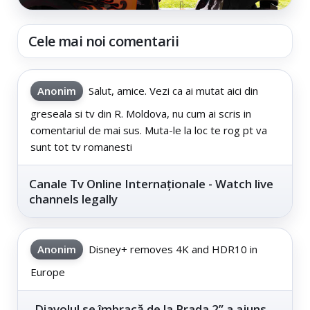
Cele mai noi comentarii
Anonim
Salut, amice. Vezi ca ai mutat aici din
greseala si tv din R. Moldova, nu cum ai scris in
comentariul de mai sus. Muta-le la loc te rog pt va
sunt tot tv romanesti
Canale Tv Online Internaționale - Watch live
channels legally
Anonim
Disney+ removes 4K and HDR10 in
Europe
„Diavolul se îmbracă de la Prada 2” a ajuns