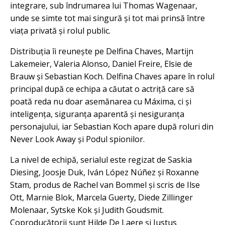
integrare, sub îndrumarea lui Thomas Wagenaar,
unde se simte tot mai singură și tot mai prinsă între
viața privată și rolul public.
Distribuția îi reunește pe Delfina Chaves, Martijn
Lakemeier, Valeria Alonso, Daniel Freire, Elsie de
Brauw și Sebastian Koch. Delfina Chaves apare în rolul
principal după ce echipa a căutat o actriță care să
poată reda nu doar asemănarea cu Máxima, ci și
inteligența, siguranța aparentă și nesiguranța
personajului, iar Sebastian Koch apare după roluri din
Never Look Away și Podul spionilor.
La nivel de echipă, serialul este regizat de Saskia
Diesing, Joosje Duk, Iván López Núñez și Roxanne
Stam, produs de Rachel van Bommel și scris de Ilse
Ott, Marnie Blok, Marcela Guerty, Diede Zillinger
Molenaar, Sytske Kok și Judith Goudsmit.
Coproducătorii sunt Hilde De Laere și Justus