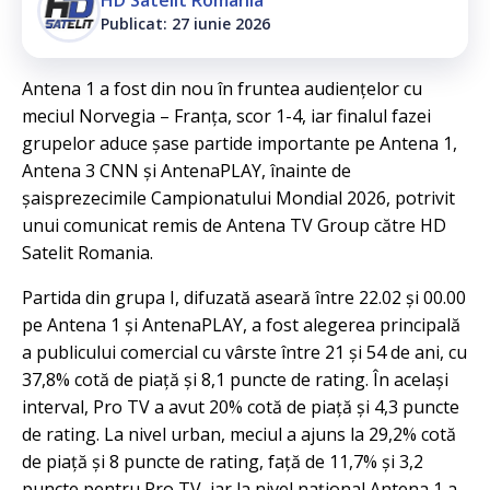
Publicat: 27 iunie 2026
Antena 1 a fost din nou în fruntea audiențelor cu
meciul Norvegia – Franța, scor 1-4, iar finalul fazei
grupelor aduce șase partide importante pe Antena 1,
Antena 3 CNN și AntenaPLAY, înainte de
șaisprezecimile Campionatului Mondial 2026, potrivit
unui comunicat remis de Antena TV Group către HD
Satelit Romania.
Partida din grupa I, difuzată aseară între 22.02 și 00.00
pe Antena 1 și AntenaPLAY, a fost alegerea principală
a publicului comercial cu vârste între 21 și 54 de ani, cu
37,8% cotă de piață și 8,1 puncte de rating. În același
interval, Pro TV a avut 20% cotă de piață și 4,3 puncte
de rating. La nivel urban, meciul a ajuns la 29,2% cotă
de piață și 8 puncte de rating, față de 11,7% și 3,2
puncte pentru Pro TV, iar la nivel național Antena 1 a