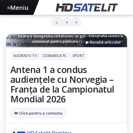
Meniu
≡
⌂
«
»
Jucătorii Senegalului sărbătoresc un gol - Fotografie remisă în
comunicat pentru publicare / uz editorial pe HD Satelit
▶ Ascultă articolul
AUDIENTE TV
COMUNICATE
SPORT
Antena 1 a condus
audiențele cu Norvegia –
Franța de la Campionatul
Mondial 2026
✏️ Click pentru a comenta
HD Satelit România