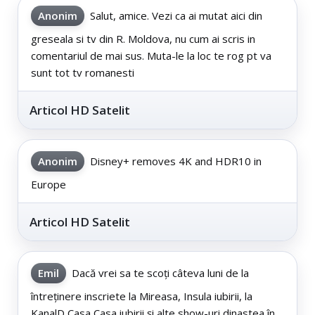
Anonim
Salut, amice. Vezi ca ai mutat aici din
greseala si tv din R. Moldova, nu cum ai scris in
comentariul de mai sus. Muta-le la loc te rog pt va
sunt tot tv romanesti
Articol HD Satelit
Anonim
Disney+ removes 4K and HDR10 in
Europe
Articol HD Satelit
Emil
Dacă vrei sa te scoți câteva luni de la
întreținere inscriete la Mireasa, Insula iubirii, la
KanalD Casa Casa iubirii și alte show-uri dinastea în