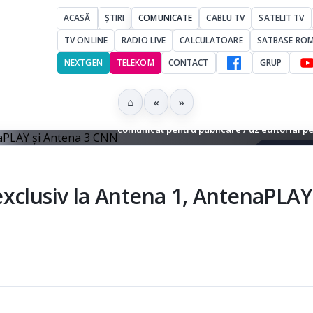
ACASĂ
ȘTIRI
COMUNICATE
CABLU TV
SATELIT TV
TV ONLINE
RADIO LIVE
CALCULATOARE
SATBASE RO
NEXTGEN
TELEKOM
CONTACT
GRUP
⌂
«
»
Mesaj Antena pentru difuzarea Cupei Mondiale din 11 iunie - Fotografi
comunicat pentru publicare / uz editorial pe
▶ Ascultă 
xclusiv la Antena 1, AntenaPLAY 