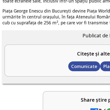
toate ecranele sale, inclusiv într-un spațiu public am
Piața George Enescu din București devine Piața World 
urmărite în centrul orașului, în fața Ateneului Român 
cub cu suprafața de 256 m², pe care vor fi transmise 
Publicat de
Citește și alte
Comunicate
Pl
Share știre 