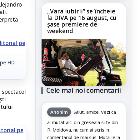
Alejandro
„Vara iubirii” se încheie
li.
la DIVA pe 16 august, cu
terpreta
șase premiere de
weekend
 pe HD
Cele mai noi comentarii
 spectacol
ști
ntului
Anonim
Salut, amice. Vezi ca
ai mutat aici din greseala si tv din
R. Moldova, nu cum ai scris in
comentariul de mai sus. Muta-le la