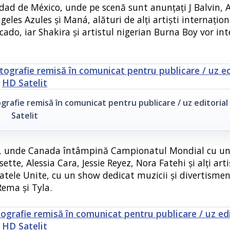
dad de México, unde pe scenă sunt anunțați J Balvin, 
les Azules și Maná, alături de alți artiști internaționa
cado, iar Shakira și artistul nigerian Burna Boy vor in
grafie remisă în comunicat pentru publicare / uz editorial
Satelit
to, unde Canada întâmpină Campionatul Mondial cu un
tte, Alessia Cara, Jessie Reyez, Nora Fatehi și alți arti
Statele Unite, cu un show dedicat muzicii și divertisme
Rema și Tyla.