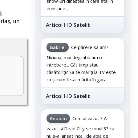
show-uri dinastea în care stai în
emisiune...
i
uriaș, un
Articol HD Satelit
Gabriel
Ce părere sa am?
Niciuna, mai degrabă am o
intrebare... Cât timp stau
căsătoriți? Sa te măriți la TV este
ca și cum te-ai mărita în gara.
Articol HD Satelit
Anonim
Cum ai vazut ? Ai
vazut si Dead City sezonul 3? ca
nu s-a lansat inca....de abia de