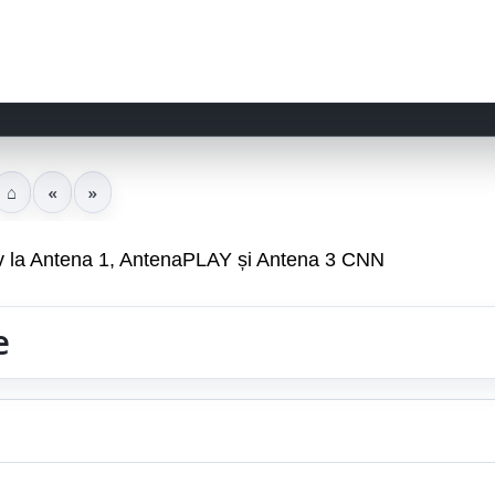
⌂
«
»
v la Antena 1, AntenaPLAY și Antena 3 CNN
e