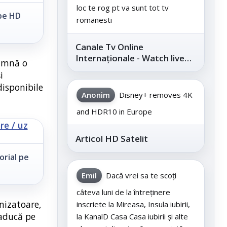
loc te rog pt va sunt tot tv
 pe HD
romanesti
Canale Tv Online
Internaționale - Watch live
eamnă o
channels legally
i
disponibile
Anonim
Disney+ removes 4K
and HDR10 in Europe
Articol HD Satelit
orial pe
Emil
Dacă vrei sa te scoți
câteva luni de la întreținere
nizatoare,
inscriete la Mireasa, Insula iubirii,
 aducă pe
la KanalD Casa Casa iubirii și alte