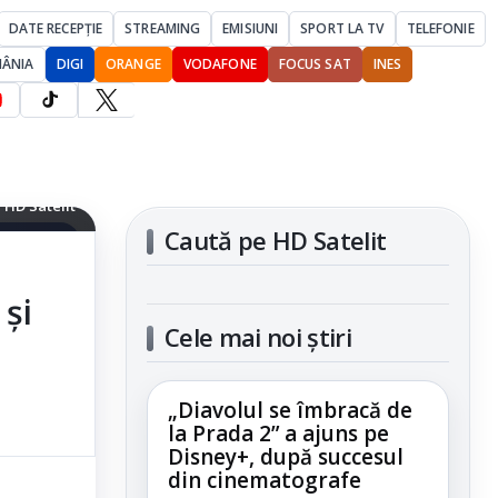
DATE RECEPȚIE
STREAMING
EMISIUNI
SPORT LA TV
TELEFONIE
MÂNIA
DIGI
ORANGE
VODAFONE
FOCUS SAT
INES
e remisă în
 HD Satelit
Caută pe HD Satelit
articolul
și
Cele mai noi știri
„Diavolul se îmbracă de
la Prada 2” a ajuns pe
Disney+, după succesul
din cinematografe