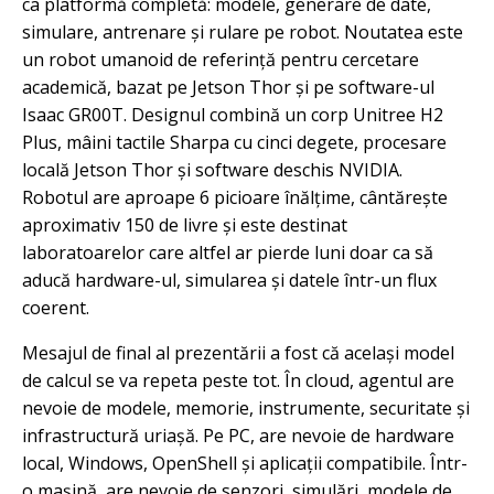
ca platformă completă: modele, generare de date,
simulare, antrenare și rulare pe robot. Noutatea este
un robot umanoid de referință pentru cercetare
academică, bazat pe Jetson Thor și pe software-ul
Isaac GR00T. Designul combină un corp Unitree H2
Plus, mâini tactile Sharpa cu cinci degete, procesare
locală Jetson Thor și software deschis NVIDIA.
Robotul are aproape 6 picioare înălțime, cântărește
aproximativ 150 de livre și este destinat
laboratoarelor care altfel ar pierde luni doar ca să
aducă hardware-ul, simularea și datele într-un flux
coerent.
Mesajul de final al prezentării a fost că același model
de calcul se va repeta peste tot. În cloud, agentul are
nevoie de modele, memorie, instrumente, securitate și
infrastructură uriașă. Pe PC, are nevoie de hardware
local, Windows, OpenShell și aplicații compatibile. Într-
o mașină, are nevoie de senzori, simulări, modele de