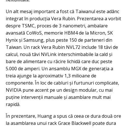
Un alt mesaj important a fost că Taiwanul este adânc
integrat în producția Vera Rubin. Prezentarea a vorbit
despre TSMC, proces de 3 nanometri, ambalare
avansată CoWoS, memorie HBM4 de la Micron, SK
Hynix și Samsung, plus peste 150 de parteneri din
Taiwan. Un rack Vera Rubin NVL72 include 18 tăvi de
calcul, nouă tăvi NVLink interschimbabile la cald și
bare de alimentare cu răcire lichidă care duc peste
5.000 de amperi. Un ansamblu MGX de generația a
treia ajunge la aproximativ 1,3 milioane de
componente. În loc de cabluri și furtunuri complicate,
NVIDIA pune accent pe un design modular, cu mai
puține intervenții manuale și asamblare mult mai
rapidă.
În prezentare, Huang a spus că ceea ce dura două ore
la asamblarea unui rack Grace Blackwell poate dura