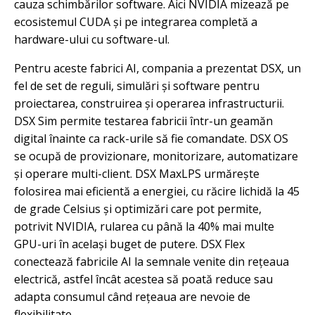
cauza schimbărilor software. Aici NVIDIA mizează pe
ecosistemul CUDA și pe integrarea completă a
hardware-ului cu software-ul.
Pentru aceste fabrici AI, compania a prezentat DSX, un
fel de set de reguli, simulări și software pentru
proiectarea, construirea și operarea infrastructurii.
DSX Sim permite testarea fabricii într-un geamăn
digital înainte ca rack-urile să fie comandate. DSX OS
se ocupă de provizionare, monitorizare, automatizare
și operare multi-client. DSX MaxLPS urmărește
folosirea mai eficientă a energiei, cu răcire lichidă la 45
de grade Celsius și optimizări care pot permite,
potrivit NVIDIA, rularea cu până la 40% mai multe
GPU-uri în același buget de putere. DSX Flex
conectează fabricile AI la semnale venite din rețeaua
electrică, astfel încât acestea să poată reduce sau
adapta consumul când rețeaua are nevoie de
flexibilitate.