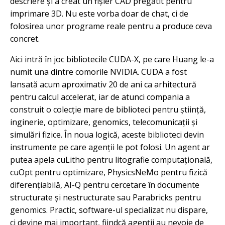
descriere și a creat un fișier CAD pregătit pentru
imprimare 3D. Nu este vorba doar de chat, ci de
folosirea unor programe reale pentru a produce ceva
concret.
Aici intră în joc bibliotecile CUDA-X, pe care Huang le-a
numit una dintre comorile NVIDIA. CUDA a fost
lansată acum aproximativ 20 de ani ca arhitectură
pentru calcul accelerat, iar de atunci compania a
construit o colecție mare de biblioteci pentru știință,
inginerie, optimizare, genomics, telecomunicații și
simulări fizice. În noua logică, aceste biblioteci devin
instrumente pe care agenții le pot folosi. Un agent ar
putea apela cuLitho pentru litografie computațională,
cuOpt pentru optimizare, PhysicsNeMo pentru fizică
diferențiabilă, AI-Q pentru cercetare în documente
structurate și nestructurate sau Parabricks pentru
genomics. Practic, software-ul specializat nu dispare,
ci devine mai important, fiindcă agenții au nevoie de