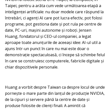
Taipei, pentru a arăta cum vede următoarea etapă a
inteligenței artificiale: nu doar modele care răspund la
întrebări, ci agenți AI care pot lucra efectiv, pot folosi
programe, pot gestiona date și pot rula pe centre de
date, PC-uri, mașini autonome și roboți. Jensen
Huang, fondatorul și CEO-ul companiei, a legat
aproape toate anunțurile de aceeași idee: AI-ul util a
ajuns într-un punct în care nu mai este doar o
demonstrație spectaculoasă, ci începe să schimbe felul
în care se construiesc computerele, fabricile digitale și
chiar dispozitivele personale.
Huang a vorbit despre Taiwan ca despre locul de unde
pornește o mare parte din lanțul de producție NVIDIA,
de la cipuri și servere până la centre de date și
produse folosite de clienți finali. A amintit că