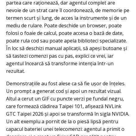
partea care raționează, dar agentul complet are
nevoie de un strat care îl coordonează, de memorie pe
termen scurt și lung, de acces la instrumente și de un
mediu de rulare. Poate deschide un browser, poate
folosi o foaie de calcul, poate accesa o bază de date,
poate rula cod sau poate apela biblioteci specializate.
În loc să deschizi manual aplicații, să apeși butoane și
să tastezi comenzi pas cu pas, explici ce vrei, iar
agentul încearcă să transforme intenția într-un
rezultat.
Demonstrațiile au fost alese ca să fie ușor de înțeles.
Un prompt a generat cod și apoi un rezultat vizual.
Altul a cerut un GIF cu puncte verzi pe fundal negru,
care formează clădirea Taipei 101, afișează NVLink
GTC Taipei 2026 și apoi se transformă în sigla NVIDIA.
Un alt exemplu a pornit de la o piesă lipsă pentru
capacul bateriei unei telecomenzi: agentul a primit o