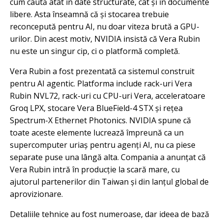
cum caută atât în date structurate, cât și în documente
libere. Asta înseamnă că și stocarea trebuie
reconcepută pentru AI, nu doar viteza brută a GPU-
urilor. Din acest motiv, NVIDIA insistă că Vera Rubin
nu este un singur cip, ci o platformă completă.
Vera Rubin a fost prezentată ca sistemul construit
pentru AI agentic. Platforma include rack-uri Vera
Rubin NVL72, rack-uri cu CPU-uri Vera, acceleratoare
Groq LPX, stocare Vera BlueField-4 STX și rețea
Spectrum-X Ethernet Photonics. NVIDIA spune că
toate aceste elemente lucrează împreună ca un
supercomputer uriaș pentru agenți AI, nu ca piese
separate puse una lângă alta. Compania a anunțat că
Vera Rubin intră în producție la scară mare, cu
ajutorul partenerilor din Taiwan și din lanțul global de
aprovizionare.
Detaliile tehnice au fost numeroase, dar ideea de bază