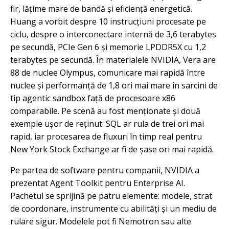
fir, lățime mare de bandă și eficiență energetică.
Huang a vorbit despre 10 instrucțiuni procesate pe
ciclu, despre o interconectare internă de 3,6 terabytes
pe secundă, PCIe Gen 6 și memorie LPDDR5X cu 1,2
terabytes pe secundă. În materialele NVIDIA, Vera are
88 de nuclee Olympus, comunicare mai rapidă între
nuclee și performanță de 1,8 ori mai mare în sarcini de
tip agentic sandbox față de procesoare x86
comparabile. Pe scenă au fost menționate și două
exemple ușor de reținut: SQL ar rula de trei ori mai
rapid, iar procesarea de fluxuri în timp real pentru
New York Stock Exchange ar fi de șase ori mai rapidă.
Pe partea de software pentru companii, NVIDIA a
prezentat Agent Toolkit pentru Enterprise AI.
Pachetul se sprijină pe patru elemente: modele, strat
de coordonare, instrumente cu abilități și un mediu de
rulare sigur. Modelele pot fi Nemotron sau alte