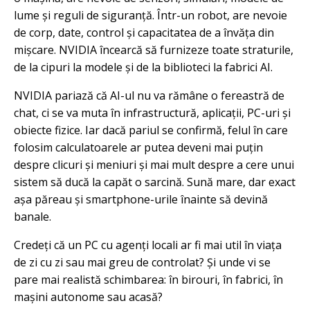
lume și reguli de siguranță. Într-un robot, are nevoie
de corp, date, control și capacitatea de a învăța din
mișcare. NVIDIA încearcă să furnizeze toate straturile,
de la cipuri la modele și de la biblioteci la fabrici AI.
NVIDIA pariază că AI-ul nu va rămâne o fereastră de
chat, ci se va muta în infrastructură, aplicații, PC-uri și
obiecte fizice. Iar dacă pariul se confirmă, felul în care
folosim calculatoarele ar putea deveni mai puțin
despre clicuri și meniuri și mai mult despre a cere unui
sistem să ducă la capăt o sarcină. Sună mare, dar exact
așa păreau și smartphone-urile înainte să devină
banale.
Credeți că un PC cu agenți locali ar fi mai util în viața
de zi cu zi sau mai greu de controlat? Și unde vi se
pare mai realistă schimbarea: în birouri, în fabrici, în
mașini autonome sau acasă?