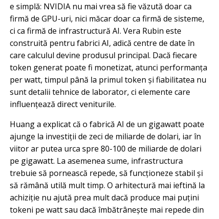
e simplă: NVIDIA nu mai vrea să fie văzută doar ca
firmă de GPU-uri, nici măcar doar ca firmă de sisteme,
ci ca firmă de infrastructură AI. Vera Rubin este
construită pentru fabrici AI, adică centre de date în
care calculul devine produsul principal. Dacă fiecare
token generat poate fi monetizat, atunci performanța
per watt, timpul până la primul token și fiabilitatea nu
sunt detalii tehnice de laborator, ci elemente care
influențează direct veniturile.
Huang a explicat că o fabrică AI de un gigawatt poate
ajunge la investiții de zeci de miliarde de dolari, iar în
viitor ar putea urca spre 80-100 de miliarde de dolari
pe gigawatt. La asemenea sume, infrastructura
trebuie să pornească repede, să funcționeze stabil și
să rămână utilă mult timp. O arhitectură mai ieftină la
achiziție nu ajută prea mult dacă produce mai puțini
tokeni pe watt sau dacă îmbătrânește mai repede din