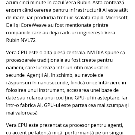
acum cinci minute în cazul Vera Rubin. Asta contează
enorm când cererea pentru infrastructură AI este atât
de mare, iar producția trebuie scalată rapid. Microsoft,
Dell și CoreWeave au fost menționate printre
companiile care au deja rack-uri inginerești Vera
Rubin NVL72.
Vera CPU este o altă piesă centrală. NVIDIA spune că
procesoarele tradiționale au fost create pentru
oameni, care lucrează într-un ritm măsurat în
secunde. Agenții AI, în schimb, au nevoie de
răspunsuri în nanosecunde, fiindcă orice întârziere în
folosirea unui instrument, accesarea unei baze de
date sau rularea unui cod ține GPU-ul în așteptare. Iar
într-o fabrică AI, GPU-ul este partea cea mai scumpă și
mai valoroasă.
Vera CPU este prezentat ca procesor pentru agenți,
cu accent pe latență mică, performanță pe un singur