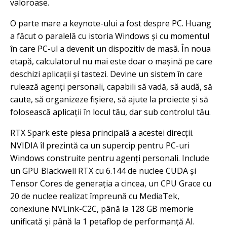
valoroase.
O parte mare a keynote-ului a fost despre PC. Huang
a făcut o paralelă cu istoria Windows și cu momentul
în care PC-ul a devenit un dispozitiv de masă. În noua
etapă, calculatorul nu mai este doar o mașină pe care
deschizi aplicații și tastezi. Devine un sistem în care
rulează agenți personali, capabili să vadă, să audă, să
caute, să organizeze fișiere, să ajute la proiecte și să
folosească aplicații în locul tău, dar sub controlul tău.
RTX Spark este piesa principală a acestei direcții.
NVIDIA îl prezintă ca un supercip pentru PC-uri
Windows construite pentru agenți personali. Include
un GPU Blackwell RTX cu 6.144 de nuclee CUDA și
Tensor Cores de generația a cincea, un CPU Grace cu
20 de nuclee realizat împreună cu MediaTek,
conexiune NVLink-C2C, până la 128 GB memorie
unificată și până la 1 petaflop de performanță AI.