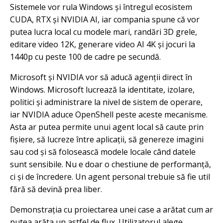
Sistemele vor rula Windows și întregul ecosistem
CUDA, RTX și NVIDIA AI, iar compania spune că vor
putea lucra local cu modele mari, randări 3D grele,
editare video 12K, generare video AI 4K și jocuri la
1440p cu peste 100 de cadre pe secundă.
Microsoft și NVIDIA vor să aducă agenții direct în
Windows. Microsoft lucrează la identitate, izolare,
politici și administrare la nivel de sistem de operare,
iar NVIDIA aduce OpenShell peste aceste mecanisme.
Asta ar putea permite unui agent local să caute prin
fișiere, să lucreze între aplicații, să genereze imagini
sau cod și să folosească modele locale când datele
sunt sensibile. Nu e doar o chestiune de performanță,
ci și de încredere. Un agent personal trebuie să fie util
fără să devină prea liber.
Demonstrația cu proiectarea unei case a arătat cum ar
putea arăta un astfel de flux. Utilizatorul alege