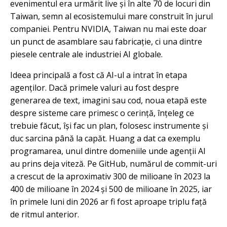
evenimentul era urmărit live și în alte 70 de locuri din
Taiwan, semn al ecosistemului mare construit în jurul
companiei. Pentru NVIDIA, Taiwan nu mai este doar
un punct de asamblare sau fabricație, ci una dintre
piesele centrale ale industriei AI globale.
Ideea principală a fost că AI-ul a intrat în etapa
agenților. Dacă primele valuri au fost despre
generarea de text, imagini sau cod, noua etapă este
despre sisteme care primesc o cerință, înțeleg ce
trebuie făcut, își fac un plan, folosesc instrumente și
duc sarcina până la capăt. Huang a dat ca exemplu
programarea, unul dintre domeniile unde agenții AI
au prins deja viteză. Pe GitHub, numărul de commit-uri
a crescut de la aproximativ 300 de milioane în 2023 la
400 de milioane în 2024 și 500 de milioane în 2025, iar
în primele luni din 2026 ar fi fost aproape triplu față
de ritmul anterior.