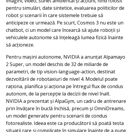
imagini, video, sunet ambiental și acțiuni, fiind folosit
pentru simulări, date sintetice, evaluarea politicilor de
robot și scenarii în care sistemele trebuie să
anticipeze ce urmează. Pe scurt, Cosmos 3 nu este un
chatbot, ci un model care încearcă să ajute roboții și
vehiculele autonome să înțeleagă lumea fizică înainte
să acționeze.
Pentru mașini autonome, NVIDIA a anunțat Alpamayo
2 Super, un model deschis de 32 de miliarde de
parametri, de tip vision-language-action, destinat
dezvoltării de robotaxiuri de nivel 4. Modelul poate
raționa, planifica și acționa pe întregul flux de condus
autonom, de la percepție la decizii de nivel înalt.
NVIDIA a prezentat și AlpaGym, un cadru de antrenare
prin învățare în buclă închisă, precum și OmniDreams,
un model generativ pentru scenarii de condus
fotorealiste. Ideea este ca producătorii să poată testa
situații rare și complicate în simulare înainte de a pune