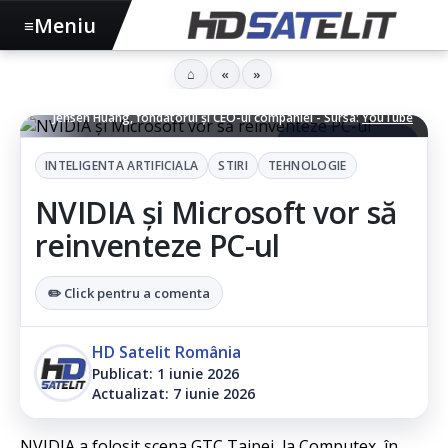
Meniu
≡
⌂
«
»
Jensen Huang, fondatorul și CEO-ul companiei - Sursa:
YouTube
▶ Ascultă articolul
INTELIGENTA ARTIFICIALA
STIRI
TEHNOLOGIE
NVIDIA și Microsoft vor să
reinventeze PC-ul
✏️ Click pentru a comenta
HD Satelit România
Publicat: 1 iunie 2026
Actualizat: 7 iunie 2026
NVIDIA a folosit scena GTC Taipei, la Computex, în