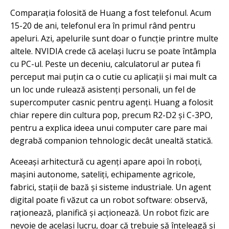
Comparația folosită de Huang a fost telefonul. Acum
15-20 de ani, telefonul era în primul rând pentru
apeluri. Azi, apelurile sunt doar o funcție printre multe
altele. NVIDIA crede că același lucru se poate întâmpla
cu PC-ul. Peste un deceniu, calculatorul ar putea fi
perceput mai puțin ca o cutie cu aplicații și mai mult ca
un loc unde rulează asistenți personali, un fel de
supercomputer casnic pentru agenți. Huang a folosit
chiar repere din cultura pop, precum R2-D2 și C-3PO,
pentru a explica ideea unui computer care pare mai
degrabă companion tehnologic decât unealtă statică.
Aceeași arhitectură cu agenți apare apoi în roboți,
mașini autonome, sateliți, echipamente agricole,
fabrici, stații de bază și sisteme industriale. Un agent
digital poate fi văzut ca un robot software: observă,
raționează, planifică și acționează. Un robot fizic are
nevoie de același lucru, doar că trebuie să înțeleagă și