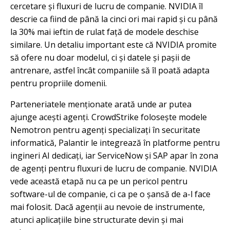
cercetare și fluxuri de lucru de companie. NVIDIA îl
descrie ca fiind de până la cinci ori mai rapid și cu până
la 30% mai ieftin de rulat față de modele deschise
similare. Un detaliu important este că NVIDIA promite
să ofere nu doar modelul, ci și datele și pașii de
antrenare, astfel încât companiile să îl poată adapta
pentru propriile domenii.
Parteneriatele menționate arată unde ar putea
ajunge acești agenți. CrowdStrike folosește modele
Nemotron pentru agenți specializați în securitate
informatică, Palantir le integrează în platforme pentru
ingineri AI dedicați, iar ServiceNow și SAP apar în zona
de agenți pentru fluxuri de lucru de companie. NVIDIA
vede această etapă nu ca pe un pericol pentru
software-ul de companie, ci ca pe o șansă de a-l face
mai folosit. Dacă agenții au nevoie de instrumente,
atunci aplicațiile bine structurate devin și mai