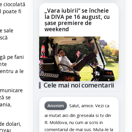
e ciocolată
„Vara iubirii” se încheie
 poate fi
la DIVA pe 16 august, cu
șase premiere de
weekend
e sale
ască
gă pe fani
nte
entru a le
Cele mai noi comentarii
comunicare
ză se
ania,
Anonim
Salut, amice. Vezi ca
ai mutat aici din greseala si tv din
R. Moldova, nu cum ai scris in
e dolari,
comentariul de mai sus. Muta-le la
ROYAL