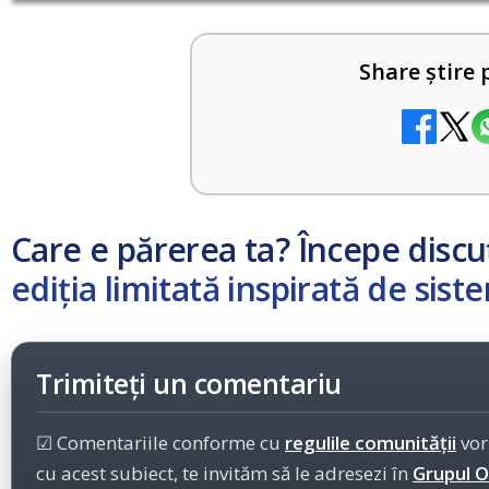
Share știre 
Care e părerea ta? Începe discu
ediția limitată inspirată de sis
Trimiteți un comentariu
☑ Comentariile conforme cu
regulile comunității
vor
cu acest subiect, te invităm să le adresezi în
Grupul Of