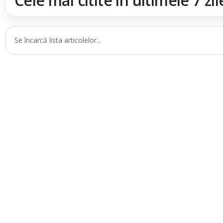
Cele mai citite în ultimele 7 zil
Se încarcă lista articolelor...