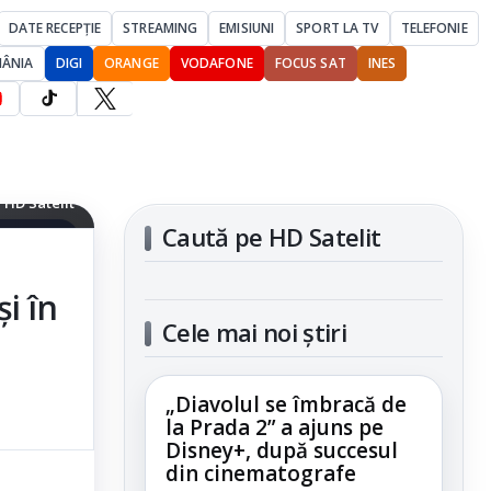
DATE RECEPȚIE
STREAMING
EMISIUNI
SPORT LA TV
TELEFONIE
MÂNIA
DIGI
ORANGE
VODAFONE
FOCUS SAT
INES
icat pentru
e HD Satelit
Caută pe HD Satelit
articolul
i în
Cele mai noi știri
„Diavolul se îmbracă de
la Prada 2” a ajuns pe
Disney+, după succesul
din cinematografe