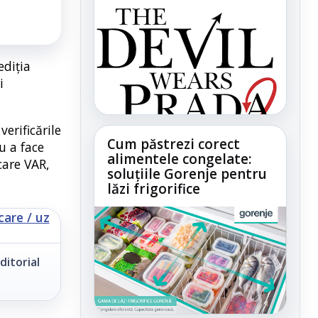
ediția
i
erificările
Cum păstrezi corect
u a face
alimentele congelate:
care VAR,
soluțiile Gorenje pentru
lăzi frigorifice
ditorial