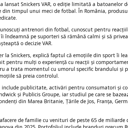
 a lansat Snickers VAR, o ediție limitată a batoanelor d
din timpul unui meci de fotbal. În România, produsul
edicate.
noscuți antrenori din fotbal, cunoscut pentru reacțiil
a îi îndeamnă pe suporteri să rămână calmi și să prive
așteaptă o decizie VAR.
la Snickers, explică faptul că emoțiile din sport îi lea
nit pentru mulți o experiență cu reacții și comportame
ntru a trata momentul cu umorul specific brandului și p
oțiile să preia controlul.
 include publicitate, activări pentru consumatori și 
dwick și Publicis Groupe, iar studiul pe care se bazea
ndenți din Marea Britanie, Țările de Jos, Franța, Germ
afacere de familie cu venituri de peste 65 de miliarde d
llanova din 2025. Portofoliul include branduri precum 