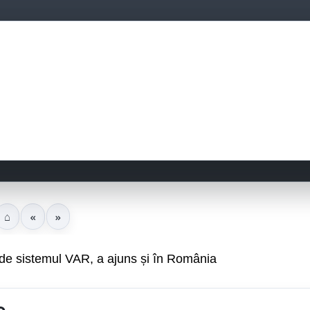
⌂
«
»
ă de sistemul VAR, a ajuns și în România