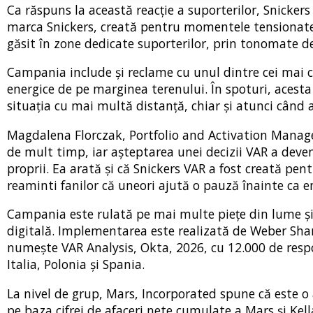
Ca răspuns la această reacție a suporterilor, Snickers
marca Snickers, creată pentru momentele tensionate 
găsit în zone dedicate suporterilor, prin tonomate d
Campania include și reclame cu unul dintre cei mai cu
energice de pe marginea terenului. În spoturi, acest
situația cu mai multă distanță, chiar și atunci când 
Magdalena Florczak, Portfolio and Activation Manager 
de mult timp, iar așteptarea unei decizii VAR a deve
proprii. Ea arată și că Snickers VAR a fost creată pe
reaminti fanilor că uneori ajută o pauză înainte ca em
Campania este rulată pe mai multe piețe din lume și
digitală. Implementarea este realizată de Weber Shan
numește VAR Analysis, Okta, 2026, cu 12.000 de respo
Italia, Polonia și Spania.
La nivel de grup, Mars, Incorporated spune că este o 
pe baza cifrei de afaceri nete cumulate a Mars și Ke