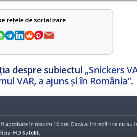
pe rețele de socializare
ția despre subiectul
„Snickers V
temul VAR, a ajuns și în România”
.
 fi aprobate în maxim 10 ore. Dacă ai întrebări ce nu au 
icial HD Satelit.