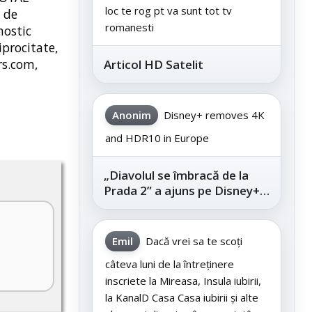
loc te rog pt va sunt tot tv
 de
romanesti
nostic
iprocitate,
rs.com,
Articol HD Satelit
Anonim
Disney+ removes 4K
and HDR10 in Europe
„Diavolul se îmbracă de la
Prada 2” a ajuns pe Disney+,
după succesul din
cinematografe
Emil
Dacă vrei sa te scoți
câteva luni de la întreținere
inscriete la Mireasa, Insula iubirii,
la KanalD Casa Casa iubirii și alte