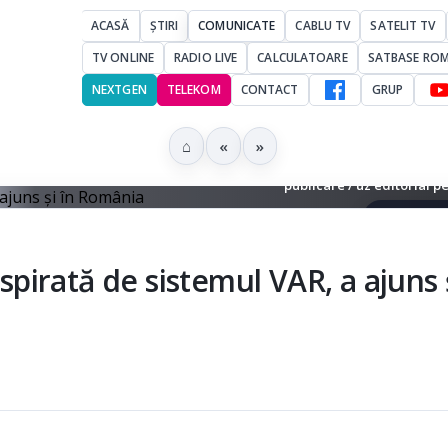
ACASĂ
ȘTIRI
COMUNICATE
CABLU TV
SATELIT TV
TV ONLINE
RADIO LIVE
CALCULATOARE
SATBASE RO
NEXTGEN
TELEKOM
CONTACT
GRUP
⌂
«
»
r cu reluări VAR într-un stadion de fotbal - Fotografie remisă în comun
publicare / uz editorial p
▶ Ascultă 
nspirată de sistemul VAR, a ajuns ș