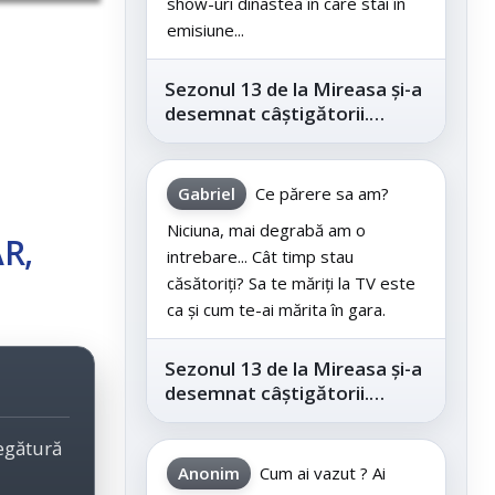
show-uri dinastea în care stai în
emisiune...
Sezonul 13 de la Mireasa și-a
desemnat câștigătorii.
Telespectatorii au decis care
este...
Gabriel
Ce părere sa am?
Niciuna, mai degrabă am o
AR,
intrebare... Cât timp stau
căsătoriți? Sa te măriți la TV este
ca și cum te-ai mărita în gara.
Sezonul 13 de la Mireasa și-a
desemnat câștigătorii.
Telespectatorii au decis care
este...
legătură
Anonim
Cum ai vazut ? Ai