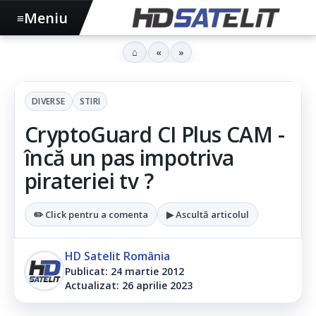
Meniu
≡
⌂
«
»
DIVERSE
STIRI
CryptoGuard CI Plus CAM -
încă un pas impotriva
pirateriei tv ?
✏️ Click pentru a comenta
▶ Ascultă articolul
HD Satelit România
Publicat: 24 martie 2012
Actualizat: 26 aprilie 2023