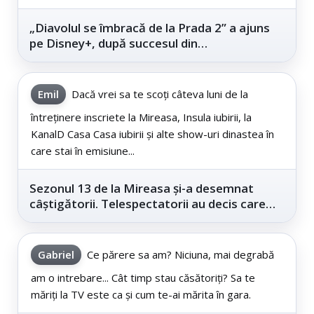
„Diavolul se îmbracă de la Prada 2” a ajuns
pe Disney+, după succesul din
cinematografe
Emil
Dacă vrei sa te scoți câteva luni de la
întreținere inscriete la Mireasa, Insula iubirii, la
KanalD Casa Casa iubirii și alte show-uri dinastea în
care stai în emisiune...
Sezonul 13 de la Mireasa și-a desemnat
câștigătorii. Telespectatorii au decis care
este...
Gabriel
Ce părere sa am? Niciuna, mai degrabă
am o intrebare... Cât timp stau căsătoriți? Sa te
măriți la TV este ca și cum te-ai mărita în gara.