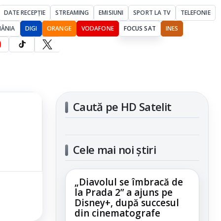
DATE RECEPȚIE
STREAMING
EMISIUNI
SPORT LA TV
TELEFONIE
MÂNIA
DIGI
ORANGE
VODAFONE
FOCUS SAT
INES
Caută pe HD Satelit
Cele mai noi știri
„Diavolul se îmbracă de
la Prada 2” a ajuns pe
Disney+, după succesul
din cinematografe