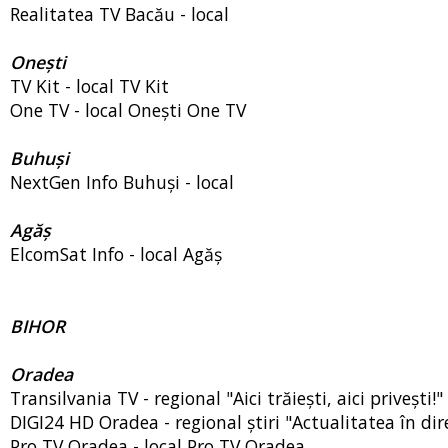
Realitatea TV Bacău - local
Onești
TV Kit - local TV Kit
One TV - local Onești One TV
Buhuși
NextGen Info Buhuși - local
Agăș
ElcomSat Info - local Agăș
BIHOR
Oradea
Transilvania TV - regional "Aici trăiești, aici privești!
DIGI24 HD Oradea - regional știri "Actualitatea în d
Pro TV Oradea - local Pro TV Oradea