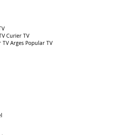
TV
 TV Curier TV
ar TV Arges Popular TV
l