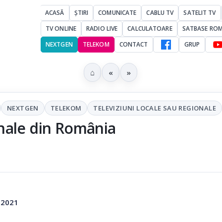
ACASĂ
ȘTIRI
COMUNICATE
CABLU TV
SATELIT TV
TV ONLINE
RADIO LIVE
CALCULATOARE
SATBASE RO
NEXTGEN
TELEKOM
CONTACT
GRUP
⌂
«
»
NEXTGEN
TELEKOM
TELEVIZIUNI LOCALE SAU REGIONALE
ionale din România
e 2021