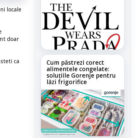
ni locale
e
unt doar
steti ca
Cum păstrezi corect
alimentele congelate:
soluțiile Gorenje pentru
lăzi frigorifice