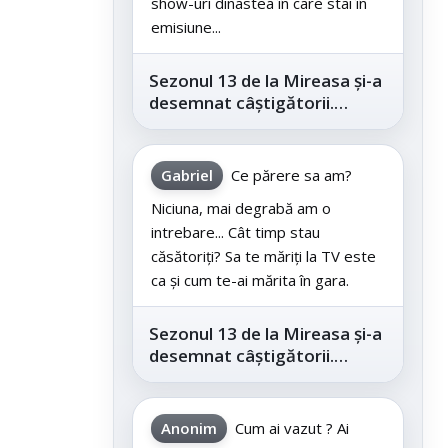
show-uri dinastea în care stai în
emisiune...
Sezonul 13 de la Mireasa și-a
desemnat câștigătorii.
Telespectatorii au decis care
este...
Gabriel
Ce părere sa am?
Niciuna, mai degrabă am o
intrebare... Cât timp stau
căsătoriți? Sa te măriți la TV este
ca și cum te-ai mărita în gara.
Sezonul 13 de la Mireasa și-a
desemnat câștigătorii.
Telespectatorii au decis care
este...
Anonim
Cum ai vazut ? Ai