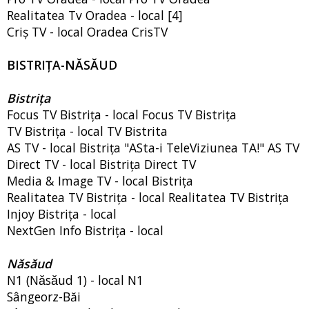
Realitatea Tv Oradea - local [4]
Criș TV - local Oradea CrisTV
BISTRIȚA-NĂSĂUD
Bistrița
Focus TV Bistrița - local Focus TV Bistrița
TV Bistrița - local TV Bistrita
AS TV - local Bistrița "ASta-i TeleViziunea TA!" AS TV
Direct TV - local Bistrița Direct TV
Media & Image TV - local Bistrița
Realitatea TV Bistrița - local Realitatea TV Bistrița
Injoy Bistrița - local
NextGen Info Bistrița - local
Năsăud
N1 (Nǎsǎud 1) - local N1
Sângeorz-Băi