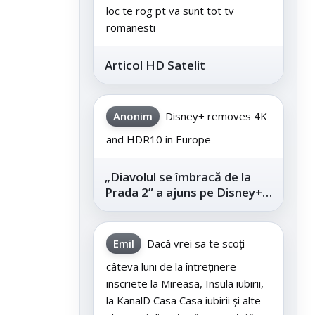
loc te rog pt va sunt tot tv
romanesti
Articol HD Satelit
Anonim
Disney+ removes 4K
and HDR10 in Europe
„Diavolul se îmbracă de la
Prada 2” a ajuns pe Disney+,
după succesul din
cinematografe
Emil
Dacă vrei sa te scoți
câteva luni de la întreținere
inscriete la Mireasa, Insula iubirii,
la KanalD Casa Casa iubirii și alte