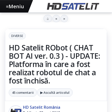
Meniu
≡
⌂
«
»
DIVERSE
HD Satelit RObot ( CHAT
BOT AI ver. 0.3 ) - UPDATE:
Platforma în care a fost
realizat robotul de chat a
fost închisă.
45 comentarii
▶ Ascultă articolul
HD Satelit România