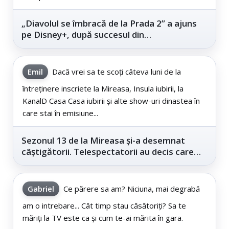
„Diavolul se îmbracă de la Prada 2” a ajuns
pe Disney+, după succesul din
cinematografe
Emil
Dacă vrei sa te scoți câteva luni de la
întreținere inscriete la Mireasa, Insula iubirii, la
KanalD Casa Casa iubirii și alte show-uri dinastea în
care stai în emisiune...
Sezonul 13 de la Mireasa și-a desemnat
câștigătorii. Telespectatorii au decis care
este...
Gabriel
Ce părere sa am? Niciuna, mai degrabă
am o intrebare... Cât timp stau căsătoriți? Sa te
măriți la TV este ca și cum te-ai mărita în gara.