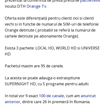
prezentat la conferinta de presa preturile
pachetelor
noului DTH
Orange Tv
.
Oferta este diferențiată pentru clienti noi si clienti
vechi si in functie de numarul de SIM-uri de telefonie
Orange detinute ( probabil se referă la numarul de
cartele detinute pe abonamente Orange).
Exista 3 pachete: LOCAL HD, WORLD HD si UNIVERSE
HD.
Pachetul maxim are 95 de canele.
La acesta se poate adauga o extraoptiune
SUPERNIGHT HD, cu 5 programe pentru adulti.
In total vor fi exact
100 de canale
, cum am
anuntat
anterior
, dintre care 26 în premieră în Romania.