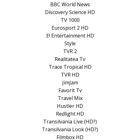
BBC World News
Discovery Science HD
TV 1000
Eurosport 2 HD
E! Entertainment HD
Style
TVR 2
Realitatea Tv
Trace Tropical HD
TVR HD
JimJam
Favorit Tv
Travel Mix
Hustler HD
Redlight HD
Transilvania Live (HD?)
Transilvania Look (HD?)
Filmbox HD