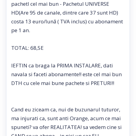
pachetl cel mai bun - Pachetul UNIVERSE
HD(Are 95 de canale, dintre care 37 sunt HD)
costa 13 euro/lună ( TVA inclus) cu abonament
pe 1 an.
TOTAL: 68,5E
IEFTIN ca braga la PRIMA INSTALARE, dati
navala si faceti abonamente!! este cel mai bun
DTH cu cele mai bune pachete si PRETURI!!
Cand eu ziceam ca, nui de buzunarul tuturor,
ma injurati ca, sunt anti Orange, acum ce mai
spuneti? va ofer REALITATEA! sa vedem cine si
CAND se va abona....in nici un caz EU.