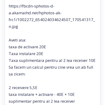
https://fbcdn-sphotos-d-
a.akamaihd.net/hphotos-ak-
frc1/1002272_654024034624507_170541317_
n.jpg
Aveti asa:
taxa de activare 20E
Taxa instalare 20E
Taxa suplimentara pentru al 2 lea receiver 10E
Sa facem un calcul pentru cine vrea un ab full
sa zicem:
2 receivere 5,5E
taxa instalare + activare - 40E + 10E
suplimentar pentru al 2 lea receiver