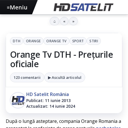
Meniu
≡
⌂
«
»
DTH
ORANGE
ORANGE TV
SPORT
STIRI
Orange Tv DTH - Prețurile
oficiale
123 comentarii
▶ Ascultă articolul
HD Satelit România
Publicat: 11 iunie 2013
Actualizat: 14 iunie 2024
După o lungă asteptare, compania Orange Romania a