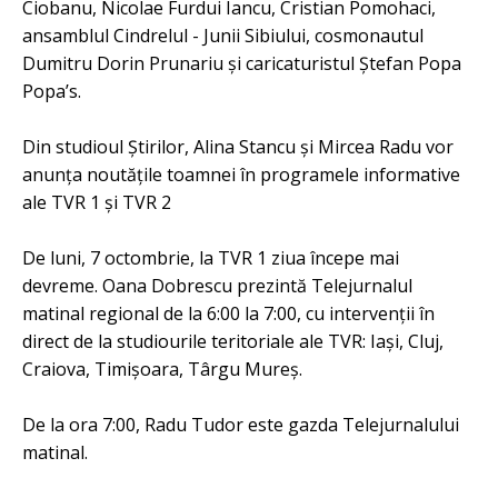
Ciobanu, Nicolae Furdui Iancu, Cristian Pomohaci,
ansamblul Cindrelul - Junii Sibiului, cosmonautul
Dumitru Dorin Prunariu şi caricaturistul Ştefan Popa
Popa’s.
Din studioul Ştirilor, Alina Stancu şi Mircea Radu vor
anunţa noutăţile toamnei în programele informative
ale TVR 1 şi TVR 2
De luni, 7 octombrie, la TVR 1 ziua începe mai
devreme. Oana Dobrescu prezintă Telejurnalul
matinal regional de la 6:00 la 7:00, cu intervenţii în
direct de la studiourile teritoriale ale TVR: Iaşi, Cluj,
Craiova, Timişoara, Târgu Mureş.
De la ora 7:00, Radu Tudor este gazda Telejurnalului
matinal.