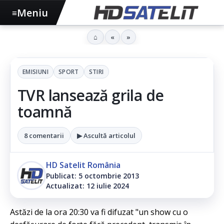
Meniu
≡
⌂
«
»
EMISIUNI
SPORT
STIRI
TVR lansează grila de
toamnă
8 comentarii
▶ Ascultă articolul
HD Satelit România
Publicat: 5 octombrie 2013
Actualizat: 12 iulie 2024
Astăzi de la ora 20:30 va fi difuzat "un show cu o