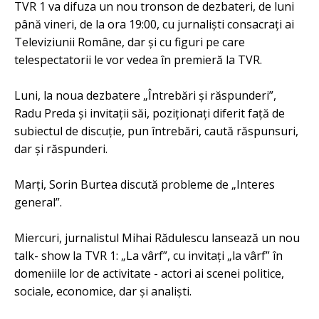
TVR 1 va difuza un nou tronson de dezbateri, de luni
până vineri, de la ora 19:00, cu jurnalişti consacraţi ai
Televiziunii Române, dar şi cu figuri pe care
telespectatorii le vor vedea în premieră la TVR.
Luni, la noua dezbatere „Întrebări şi răspunderi”,
Radu Preda şi invitaţii săi, poziţionaţi diferit faţă de
subiectul de discuţie, pun întrebări, caută răspunsuri,
dar şi răspunderi.
Marţi, Sorin Burtea discută probleme de „Interes
general”.
Miercuri, jurnalistul Mihai Rădulescu lansează un nou
talk- show la TVR 1: „La vârf”, cu invitaţi „la vârf” în
domeniile lor de activitate - actori ai scenei politice,
sociale, economice, dar şi analişti.