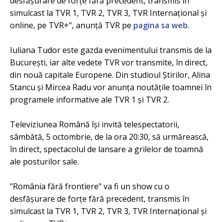
desfăşurare de forţe fără precedent, transmis în
simulcast la TVR 1, TVR 2, TVR 3, TVR Internaţional şi
online, pe TVR+", anunță TVR pe
pagina sa web
.
Iuliana Tudor este gazda evenimentului transmis de la
Bucureşti, iar alte vedete TVR vor transmite, în direct,
din nouă capitale Europene. Din studioul Ştirilor, Alina
Stancu şi Mircea Radu vor anunţa noutăţile toamnei în
programele informative ale TVR 1 şi TVR 2.
Televiziunea Română îşi invită telespectatorii,
sâmbătă, 5 octombrie, de la ora 20:30, să urmărească,
în direct, spectacolul de lansare a grilelor de toamnă
ale posturilor sale.
"România fără frontiere" va fi un show cu o
desfăşurare de forţe fără precedent, transmis în
simulcast la TVR 1, TVR 2, TVR 3, TVR Internaţional şi