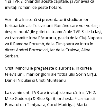
1 şi TVR 2, chiar din aceste capitale, şi vor avea ca
invitaţi români de peste hotare.
Vor intra în scenă şi prezentatorii studiourilor
teritoariale ale Televiziunii Române care vor vorbi şi
despre noutăţile grilei de toamnă ale TVR 3: de la Iaşi,
va transmite Irina Păcurariu, gazda de la Cluj-Napoca
va fi Ramona Porumb, de la Timişoara va intra în
direct Andrei Boroşovici, iar de la Craiova, Alina
Şerban.
Cristi Mîndru le pregăteşte o surpriză, în curtea
televiziunii, marilor glorii ale fotbalului Sorin Cîrţu,
Daniel Niculae şi Cristi Munteanu.
La eveniment, TVR are invitaţi de marcă: Iris, VH 2,
Mike Godoroja & Blue Spirit, orchesta Filarmonicii
Banatul din Timişoara, Corul Madrigal, Maria