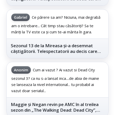
este...
Gabriel
Ce părere sa am? Niciuna, mai degrabă
am o intrebare... Cât timp stau căsătoriți? Sa te
măriți la TV este ca și cum te-ai mărita în gara.
Sezonul 13 de la Mireasa și-a desemnat
câștigătorii. Telespectatorii au decis care
este...
Anonim
Cum ai vazut ? Ai vazut si Dead City
sezonul 3? ca nu s-a lansat inca....de abia de maine
se lanseaza la nivel international... tu probabil ai
vazut doar serialul...
Maggie și Negan revin pe AMC în al treilea
sezon din „The Walking Dead: Dead City”,