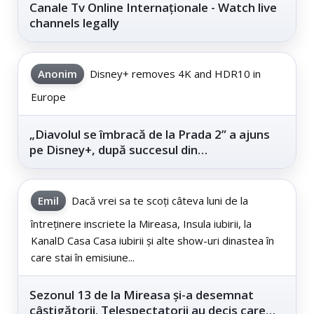
Canale Tv Online Internaționale - Watch live
channels legally
Anonim
Disney+ removes 4K and HDR10 in
Europe
„Diavolul se îmbracă de la Prada 2” a ajuns
pe Disney+, după succesul din
cinematografe
Emil
Dacă vrei sa te scoți câteva luni de la
întreținere inscriete la Mireasa, Insula iubirii, la
KanalD Casa Casa iubirii și alte show-uri dinastea în
care stai în emisiune...
Sezonul 13 de la Mireasa și-a desemnat
câștigătorii. Telespectatorii au decis care