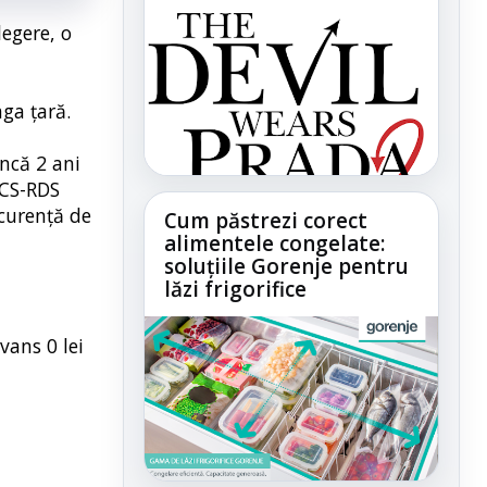
legere, o
aga țară.
încă 2 ani
RCS-RDS
ncurență de
Cum păstrezi corect
alimentele congelate:
soluțiile Gorenje pentru
lăzi frigorifice
vans 0 lei