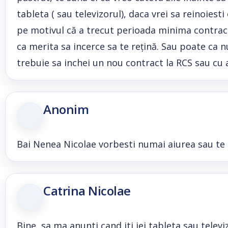
tableta ( sau televizorul), daca vrei sa reinoiest
pe motivul că a trecut perioada minima contractua
ca merita sa incerce sa te rețină. Sau poate ca nu
trebuie sa inchei un nou contract la RCS sau cu al
Anonim
Bai Nenea Nicolae vorbesti numai aiurea sau te of
Catrina Nicolae
Bine, sa ma anunti cand iti iei tableta sau telev