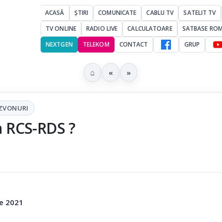
ACASĂ
ȘTIRI
COMUNICATE
CABLU TV
SATELIT TV
TV ONLINE
RADIO LIVE
CALCULATOARE
SATBASE RO
NEXTGEN
TELEKOM
CONTACT
GRUP
⌂
«
»
ZVONURI
ta RCS-RDS ?
ie 2021