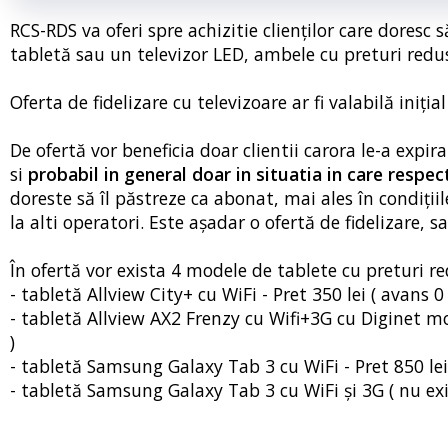
RCS-RDS va oferi spre achizitie clienților care doresc
tabletă sau un televizor LED, ambele cu preturi redu
Oferta de fidelizare cu televizoare ar fi valabilă iniția
De ofertă vor beneficia doar clientii carora le-a expir
si
probabil in general doar in situatia in care respec
doreste să îl păstreze ca abonat, mai ales în condiții
la alti operatori. Este așadar o ofertă de fidelizare, 
În ofertă vor exista 4 modele de tablete cu preturi re
- tabletă Allview City+ cu WiFi - Pret 350 lei ( avans 0 l
- tabletă Allview AX2 Frenzy cu Wifi+3G cu Diginet mobi
)
- tabletă Samsung Galaxy Tab 3 cu WiFi - Pret 850 lei 
- tabletă Samsung Galaxy Tab 3 cu WiFi și 3G ( nu exi