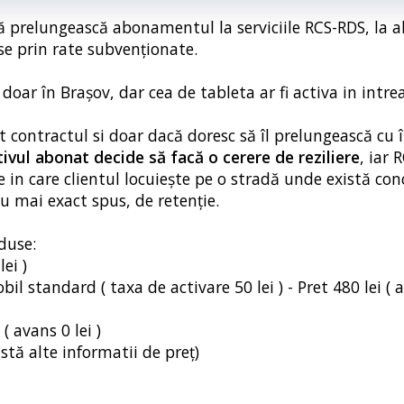
 să prelungească abonamentul la serviciile RCS-RDS, la a
se prin rate subvenționate.
l doar în Brașov, dar cea de tableta ar fi activa in intre
at contractul si doar dacă doresc să îl prelungească cu 
tivul abonat decide să facă o cerere de reziliere
, iar 
le in care clientul locuiește pe o stradă unde există co
sau mai exact spus, de retenție.
duse:
ei )
l standard ( taxa de activare 50 lei ) - Pret 480 lei ( a
( avans 0 lei )
stă alte informatii de preț)