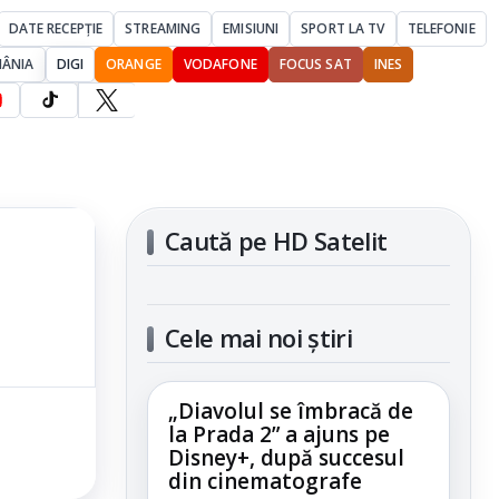
DATE RECEPȚIE
STREAMING
EMISIUNI
SPORT LA TV
TELEFONIE
MÂNIA
DIGI
ORANGE
VODAFONE
FOCUS SAT
INES
Caută pe HD Satelit
Cele mai noi știri
„Diavolul se îmbracă de
la Prada 2” a ajuns pe
Disney+, după succesul
din cinematografe