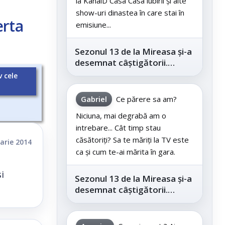
la KanalD Casa Casa iubirii și alte
show-uri dinastea în care stai în
erta
emisiune...
Sezonul 13 de la Mireasa și-a
desemnat câștigătorii.
Telespectatorii au decis care
v cele
este...
Gabriel
Ce părere sa am?
Niciuna, mai degrabă am o
intrebare... Cât timp stau
căsătoriți? Sa te măriți la TV este
arie 2014
ca și cum te-ai mărita în gara.
i
Sezonul 13 de la Mireasa și-a
desemnat câștigătorii.
Telespectatorii au decis care
este...