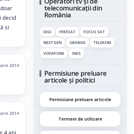
Operatori tv și de
telecomunicații din
i doar
România
i decid
ă si
DIGI
FREESAT
FOCUS SAT
NEXTGEN
ORANGE
TELEKOM
VODAFONE
INES
arie 2014
Permisiune preluare
articole și politici
Permisiune preluare articole
arie 2014
Termeni de utilizare
 4 ani.