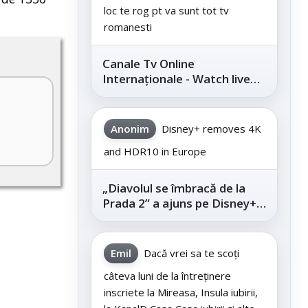
loc te rog pt va sunt tot tv
romanesti
Canale Tv Online
Internaționale - Watch live
channels legally
Anonim
Disney+ removes 4K
and HDR10 in Europe
„Diavolul se îmbracă de la
Prada 2” a ajuns pe Disney+,
după succesul din
cinematografe
Emil
Dacă vrei sa te scoți
câteva luni de la întreținere
inscriete la Mireasa, Insula iubirii,