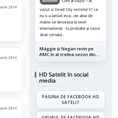
Anonim
Cum ai vazut ? Ai
arie 2014
vazut si Dead City sezonul 3? ca
nu s-a lansat inca....de abia de
maine se lanseaza la nivel
international... tu probabil ai vazut
doar serialul...
Maggie și Negan revin pe
AMC în al treilea sezon din
arie 2014
„The Walking Dead: Dead
City”, din...
HD Satelit în social
media
PAGINA DE FACEBOOK HD
SATELIT
arie 2014
GRUPUL DE FACEBOOK HD