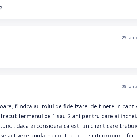
?
25 ianu
25 ianu
re, fiindca au rolul de fidelizare, de tinere in capti
a trecut termenul de 1 sau 2 ani pentru care ai inchei
Atunci, daca ei considera ca esti un client care trebui
a se activeze anularea contractului si iti propun ofer