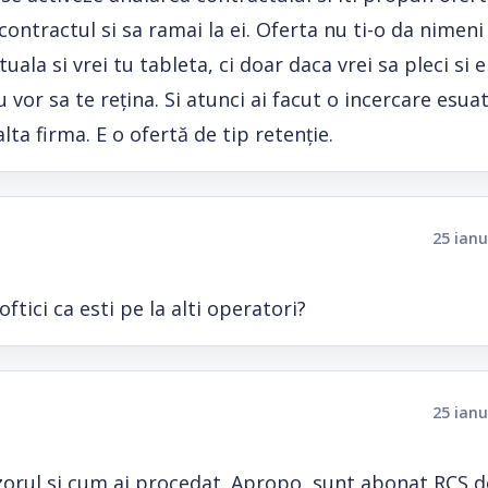
i contractul si sa ramai la ei. Oferta nu ti-o da nimen
la si vrei tu tableta, ci doar daca vrei sa pleci si e
 vor sa te rețina. Si atunci ai facut o incercare esuat
ta firma. E o ofertă de tip retenție.
25 ianu
tici ca esti pe la alti operatori?
25 ianu
izorul si cum ai procedat. Apropo, sunt abonat RCS de