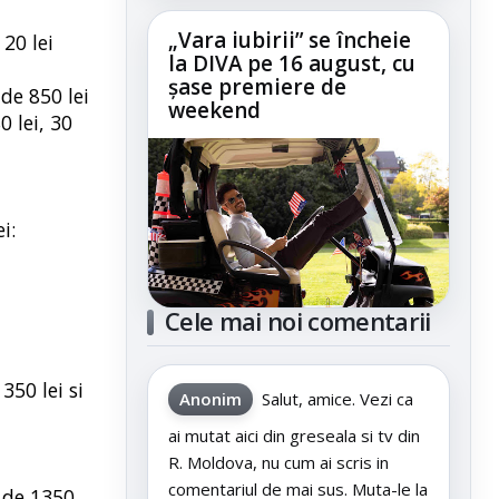
„Vara iubirii” se încheie
 20 lei
la DIVA pe 16 august, cu
șase premiere de
 de 850 lei
weekend
0 lei, 30
i:
Cele mai noi comentarii
350 lei si
Anonim
Salut, amice. Vezi ca
ai mutat aici din greseala si tv din
R. Moldova, nu cum ai scris in
comentariul de mai sus. Muta-le la
l de 1350