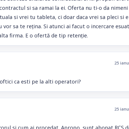
i contractul si sa ramai la ei. Oferta nu ti-o da nimen
la si vrei tu tableta, ci doar daca vrei sa pleci si e
 vor sa te rețina. Si atunci ai facut o incercare esuat
ta firma. E o ofertă de tip retenție.
25 ianu
tici ca esti pe la alti operatori?
25 ianu
izorul si cum ai procedat. Apropo, sunt abonat RCS de