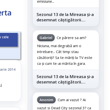
emisiune...
erta
Sezonul 13 de la Mireasa și-a
desemnat câștigătorii.
Telespectatorii au decis care
este...
v cele
Gabriel
Ce părere sa am?
Niciuna, mai degrabă am o
intrebare... Cât timp stau
căsătoriți? Sa te măriți la TV este
ca și cum te-ai mărita în gara.
arie 2014
Sezonul 13 de la Mireasa și-a
desemnat câștigătorii.
i
Telespectatorii au decis care
este...
Anonim
Cum ai vazut ? Ai
vazut si Dead City sezonul 3? ca