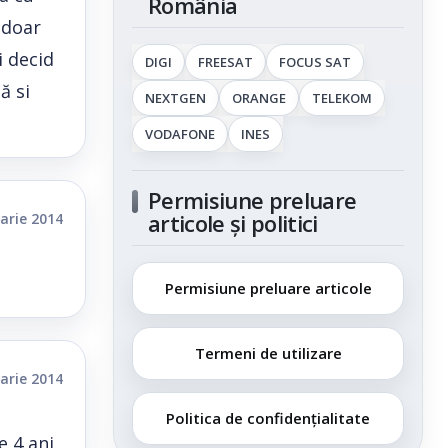
România
i doar
i decid
DIGI
FREESAT
FOCUS SAT
ă si
NEXTGEN
ORANGE
TELEKOM
VODAFONE
INES
Permisiune preluare
articole și politici
arie 2014
Permisiune preluare articole
Termeni de utilizare
arie 2014
Politica de confidențialitate
 4 ani.