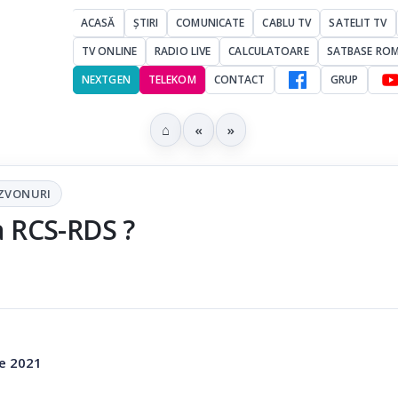
ACASĂ
ȘTIRI
COMUNICATE
CABLU TV
SATELIT TV
TV ONLINE
RADIO LIVE
CALCULATOARE
SATBASE RO
NEXTGEN
TELEKOM
CONTACT
GRUP
⌂
«
»
ZVONURI
ta RCS-RDS ?
ie 2021