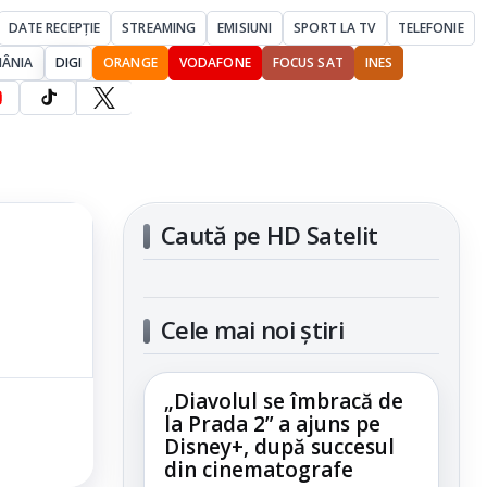
DATE RECEPȚIE
STREAMING
EMISIUNI
SPORT LA TV
TELEFONIE
MÂNIA
DIGI
ORANGE
VODAFONE
FOCUS SAT
INES
Caută pe HD Satelit
Cele mai noi știri
„Diavolul se îmbracă de
la Prada 2” a ajuns pe
Disney+, după succesul
din cinematografe