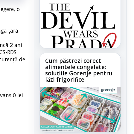
legere, o
aga țară.
încă 2 ani
RCS-RDS
ncurență de
Cum păstrezi corect
alimentele congelate:
soluțiile Gorenje pentru
lăzi frigorifice
vans 0 lei