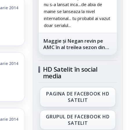
nu s-a lansat inca....de abia de
arie 2014
maine se lanseaza la nivel
international... tu probabil ai vazut
doar serialul...
Maggie și Negan revin pe
AMC în al treilea sezon din
„The Walking Dead: Dead
City”, din...
arie 2014
HD Satelit în social
media
PAGINA DE FACEBOOK HD
SATELIT
GRUPUL DE FACEBOOK HD
arie 2014
SATELIT