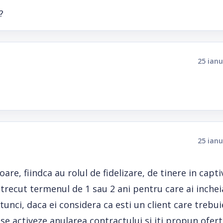
?
25 ianu
25 ianu
re, fiindca au rolul de fidelizare, de tinere in capti
a trecut termenul de 1 sau 2 ani pentru care ai inchei
Atunci, daca ei considera ca esti un client care trebui
a se activeze anularea contractului si iti propun ofer