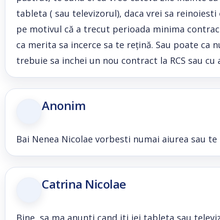
tableta ( sau televizorul), daca vrei sa reinoiest
pe motivul că a trecut perioada minima contractua
ca merita sa incerce sa te rețină. Sau poate ca nu
trebuie sa inchei un nou contract la RCS sau cu al
Anonim
Bai Nenea Nicolae vorbesti numai aiurea sau te of
Catrina Nicolae
Bine, sa ma anunti cand iti iei tableta sau telev