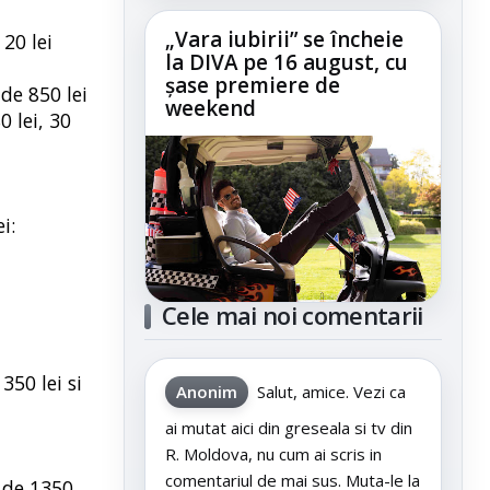
„Vara iubirii” se încheie
 20 lei
la DIVA pe 16 august, cu
șase premiere de
 de 850 lei
weekend
0 lei, 30
i:
Cele mai noi comentarii
350 lei si
Anonim
Salut, amice. Vezi ca
ai mutat aici din greseala si tv din
R. Moldova, nu cum ai scris in
comentariul de mai sus. Muta-le la
l de 1350