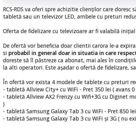
RCS-RDS va oferi spre achizitie clienților care doresc
tabletă sau un televizor LED, ambele cu preturi redu
Oferta de fidelizare cu televizoare ar fi valabilă iniția
De ofertă vor beneficia doar clientii carora le-a expir
si
probabil in general doar in situatia in care respec
doreste să îl păstreze ca abonat, mai ales în condiții
la alti operatori. Este așadar o ofertă de fidelizare, 
În ofertă vor exista 4 modele de tablete cu preturi re
- tabletă Allview City+ cu WiFi - Pret 350 lei ( avans 0 l
- tabletă Allview AX2 Frenzy cu Wifi+3G cu Diginet mobi
)
- tabletă Samsung Galaxy Tab 3 cu WiFi - Pret 850 lei 
- tabletă Samsung Galaxy Tab 3 cu WiFi și 3G ( nu exi