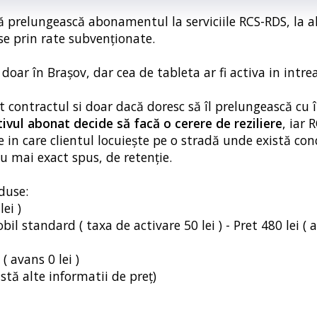
 să prelungească abonamentul la serviciile RCS-RDS, la a
se prin rate subvenționate.
l doar în Brașov, dar cea de tableta ar fi activa in intre
at contractul si doar dacă doresc să îl prelungească cu 
tivul abonat decide să facă o cerere de reziliere
, iar 
le in care clientul locuiește pe o stradă unde există co
sau mai exact spus, de retenție.
duse:
ei )
l standard ( taxa de activare 50 lei ) - Pret 480 lei ( a
( avans 0 lei )
stă alte informatii de preț)