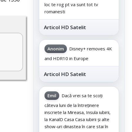
loc te rog pt va sunt tot tv
romanesti
Articol HD Satelit
Anonim
Disney+ removes 4K
and HDR10 in Europe
Articol HD Satelit
Emil
Dacă vrei sa te scoți
câteva luni de la întreținere
inscriete la Mireasa, Insula iubirii,
la KanalD Casa Casa iubirii și alte
show-uri dinastea în care stai în