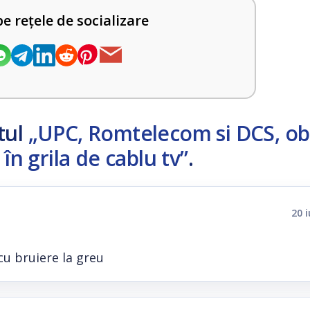
pe rețele de socializare
tul
„UPC, Romtelecom si DCS, ob
în grila de cablu tv”
.
20 
cu bruiere la greu