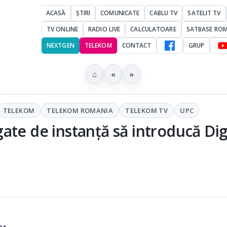
ACASĂ
ȘTIRI
COMUNICATE
CABLU TV
SATELIT TV
TV ONLINE
RADIO LIVE
CALCULATOARE
SATBASE RO
NEXTGEN
TELEKOM
CONTACT
GRUP
⌂
«
»
TELEKOM
TELEKOM ROMANIA
TELEKOM TV
UPC
ate de instanță să introducă Dig