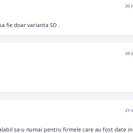
20 
sa fie doar varianta SD .
20 
21 
alabil sa-u numai pentru firmele care au fost date in