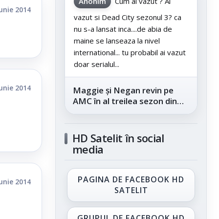
Anonim
Cum ai vazut ? Ai
iunie 2014
vazut si Dead City sezonul 3? ca
nu s-a lansat inca....de abia de
maine se lanseaza la nivel
international... tu probabil ai vazut
doar serialul...
iunie 2014
Maggie și Negan revin pe
AMC în al treilea sezon din
„The Walking Dead: Dead
City”, din...
HD Satelit în social
media
PAGINA DE FACEBOOK HD
iunie 2014
SATELIT
GRUPUL DE FACEBOOK HD