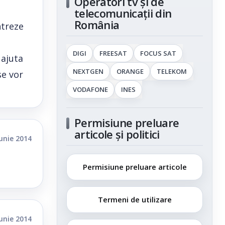
Operatori tv și de
telecomunicații din
România
ntreze
DIGI
FREESAT
FOCUS SAT
 ajuta
NEXTGEN
ORANGE
TELEKOM
se vor
VODAFONE
INES
Permisiune preluare
articole și politici
iunie 2014
Permisiune preluare articole
Termeni de utilizare
iunie 2014