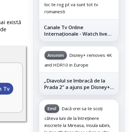
loc te rog pt va sunt tot tv
romanesti
ai există
Canale Tv Online
 de
Internaționale - Watch live
channels legally
Anonim
Disney+ removes 4K
and HDR10 in Europe
„Diavolul se îmbracă de la
Prada 2” a ajuns pe Disney+,
m Tv
după succesul din
cinematografe
Emil
Dacă vrei sa te scoți
câteva luni de la întreținere
inscriete la Mireasa, Insula iubirii,