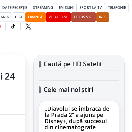
DATE RECEPȚIE
STREAMING
EMISIUNI
SPORT LA TV
TELEFONIE
MÂNIA
DIGI
ORANGE
VODAFONE
FOCUS SAT
INES
Caută pe HD Satelit
i 24
Cele mai noi știri
„Diavolul se îmbracă de
la Prada 2” a ajuns pe
Disney+, după succesul
din cinematografe