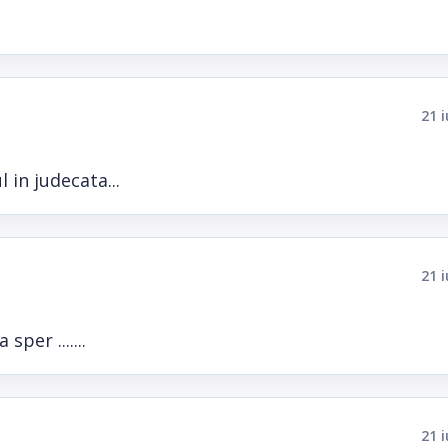
21 
 in judecata...
21 
per .......
21 