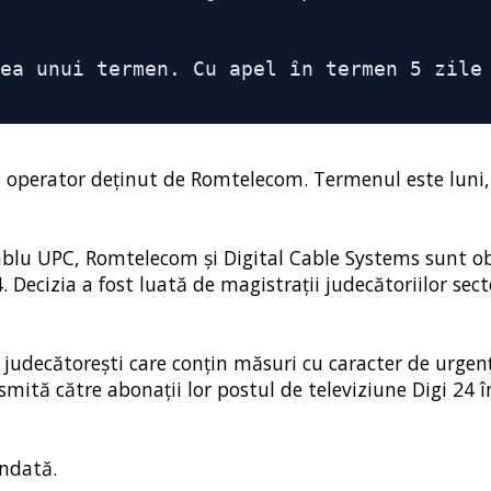
ea unui termen. Cu apel în termen 5 zile 
, operator deținut de Romtelecom. Termenul este luni,
ablu UPC, Romtelecom şi Digital Cable Systems sunt ob
 Decizia a fost luată de magistraţii judecătoriilor secto
 judecătorești care conţin măsuri cu caracter de urgenț
nsmită către abonaţii lor postul de televiziune Digi 24 
îndată.