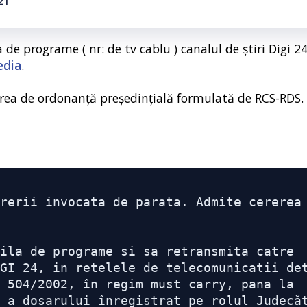
21
de programe ( nr: de tv cablu ) canalul de știri Digi 24
edia
.
rerea de ordonanță președințială formulată de RCS-RDS.
rerii invocata de parata. Admite cererea 
ila de programe si sa retransmita catre 
GI 24, in retelele de telecomunicatii det
 504/2002, în regim must carry, pana la 
 a dosarului înregistrat pe rolul Judecăt