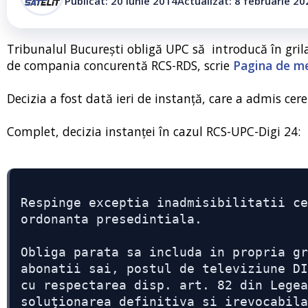
Publicat: 20 iunie 2014
Actualizat: 8 februarie 20
Tribunalul București obligă UPC să introducă în grila 
de compania concurentă RCS-RDS, scrie
Pagina de m
Decizia a fost dată ieri de instanță, care a admis ce
Complet, decizia instanței în cazul RCS-UPC-Digi 24:
Respinge exceptia inadmisibilitatii ce
ordonanta presedintiala.
Obliga parata sa includa in propria gr
abonatii sai, postul de televiziune DI
cu respectarea disp. art. 82 din Legea
soluţionarea definitiva si irevocabila