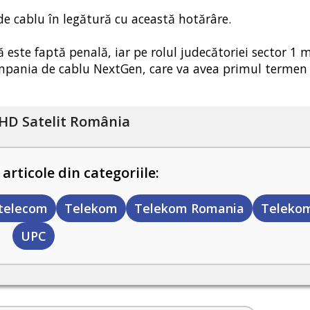
 de cablu în legătură cu această hotărâre.
 este faptă penală, iar pe rolul judecătoriei sector 1 m
compania de cablu NextGen, care va avea primul termen
HD Satelit România
 articole din categoriile:
telecom
Telekom
Telekom Romania
Teleko
UPC