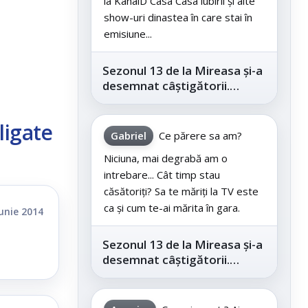
la KanalD Casa Casa iubirii și alte
show-uri dinastea în care stai în
emisiune...
Sezonul 13 de la Mireasa și-a
desemnat câștigătorii.
Telespectatorii au decis care
este...
ligate
Gabriel
Ce părere sa am?
Niciuna, mai degrabă am o
intrebare... Cât timp stau
căsătoriți? Sa te măriți la TV este
ca și cum te-ai mărita în gara.
iunie 2014
Sezonul 13 de la Mireasa și-a
desemnat câștigătorii.
Telespectatorii au decis care
este...