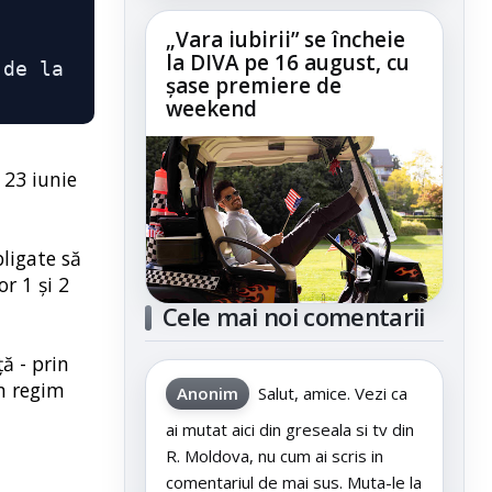
„Vara iubirii” se încheie
la DIVA pe 16 august, cu
de la 
șase premiere de
weekend
 23 iunie
ligate să
r 1 şi 2
Cele mai noi comentarii
ă - prin
în regim
Anonim
Salut, amice. Vezi ca
ai mutat aici din greseala si tv din
R. Moldova, nu cum ai scris in
comentariul de mai sus. Muta-le la