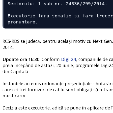
Sectorului 1 sub nr. 24636/299/2014.
Executorie fara somatie si fara trecer
pronunţare.
RCS-RDS se judecă, pentru același motiv cu Next Gen
2014.
Update ora 16:30
: Conform
Digi 24
, companiile de c
preia începând de astăzi, 20 iunie, programele Digi24.
din Capitală.
Instanţele au emis ordonanţe preşedinţiale - hotarâri
care cei trei furnizori de cablu sunt obligaţi să retra
must carry.
Decizia este executorie, adică se pune în aplicare de 