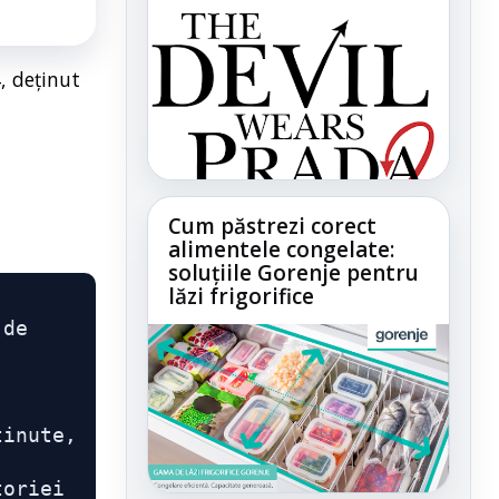
, deținut
Cum păstrezi corect
alimentele congelate:
soluțiile Gorenje pentru
lăzi frigorifice
de 
inute, 
oriei 