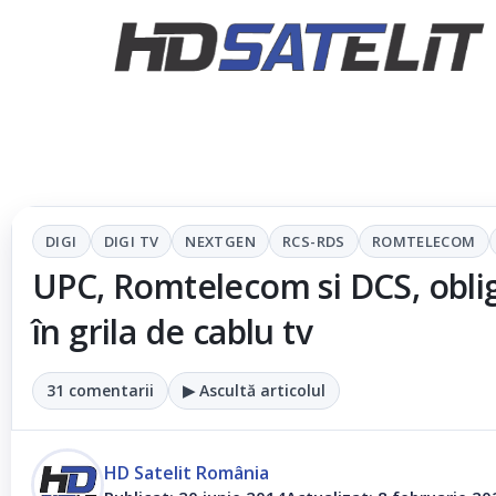
DIGI
DIGI TV
NEXTGEN
RCS-RDS
ROMTELECOM
UPC, Romtelecom si DCS, oblig
în grila de cablu tv
31 comentarii
▶ Ascultă articolul
HD Satelit România