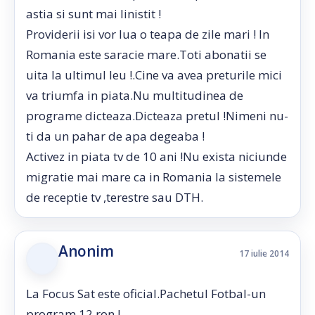
astia si sunt mai linistit !
Providerii isi vor lua o teapa de zile mari ! In
Romania este saracie mare.Toti abonatii se
uita la ultimul leu !.Cine va avea preturile mici
va triumfa in piata.Nu multitudinea de
programe dicteaza.Dicteaza pretul !Nimeni nu-
ti da un pahar de apa degeaba !
Activez in piata tv de 10 ani !Nu exista niciunde
migratie mai mare ca in Romania la sistemele
de receptie tv ,terestre sau DTH.
Anonim
17 iulie 2014
La Focus Sat este oficial.Pachetul Fotbal-un
program 12 ron !