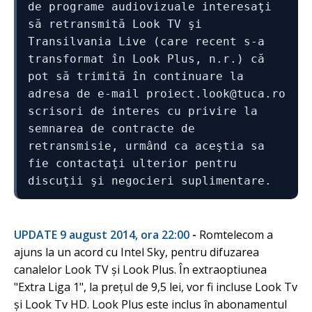
de programe audiovizuale interesaţi 
să retransmită Look TV şi 
Transilvania Live (care recent s-a 
transformat în Look Plus, n.r.) că 
pot să trimită în continuare la 
adresa de e-mail proiect.look@tuca.ro 
scrisori de interes cu privire la 
semnarea de contracte de 
retransmisie, urmând ca aceştia sa 
fie contactaţi ulterior pentru 
discuţii şi negocieri suplimentare.
UPDATE 9 august 2014, ora 22:00
-
Romtelecom a
ajuns la un acord cu Intel Sky, pentru difuzarea
canalelor Look TV și Look Plus. În extraoptiunea
"Extra Liga 1", la prețul de 9,5 lei, vor fi incluse Look Tv
și Look Tv HD. Look Plus este inclus în abonamentul