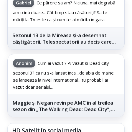
Gabriel
Ce părere sa am? Niciuna, mai degrabă
am o intrebare... Cât timp stau căsătoriți? Sa te
măriți la TV este ca și cum te-ai mărita în gara.
Sezonul 13 de la Mireasa și-a desemnat
câștigătorii. Telespectatorii au decis care
este...
Anonim
Cum ai vazut ? Ai vazut si Dead City
sezonul 3? ca nu s-a lansat inca....de abia de maine
se lanseaza la nivel international... tu probabil ai
vazut doar serialul...
Maggie și Negan revin pe AMC în al treilea
sezon din „The Walking Dead: Dead City”,
din...
HD Satelit în social media