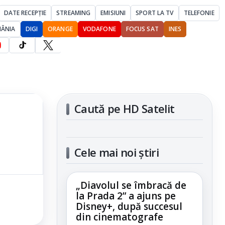
DATE RECEPȚIE
STREAMING
EMISIUNI
SPORT LA TV
TELEFONIE
MÂNIA
DIGI
ORANGE
VODAFONE
FOCUS SAT
INES
Caută pe HD Satelit
Cele mai noi știri
„Diavolul se îmbracă de
la Prada 2” a ajuns pe
Disney+, după succesul
din cinematografe