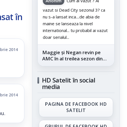
Anonim
Cum ai vazut ? Ai
vazut si Dead City sezonul 3? ca
sat în
nu s-a lansat inca....de abia de
maine se lanseaza la nivel
international... tu probabil ai vazut
doar serialul...
brie 2014
Maggie și Negan revin pe
AMC în al treilea sezon din
„The Walking Dead: Dead
City”, din...
HD Satelit în social
media
brie 2014
PAGINA DE FACEBOOK HD
SATELIT
ou.
GRUPUL DE FACEBOOK HD