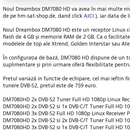
Noul Dreambox DM7080 HD va avea în mai multe nivel
de pe hm-sat-shop.de, dand click
AICI
), iar data de
Noul Dreambox DM7080 HD este un receptor Linux cu
flash de 4 GB și memorie RAM de 2 GB. Ca o facilitate
modelele de top ale Xtrend, Golden Interstar sau Ate
În configurația de bază, DM7080 HD dispune de un tu
suplimentare și prin urmare oferă flexibilitate pentru
Pretul variază in functie de echipare, cel mai ieftin 
tunere DVB-S2, pretul este de 759 euro.
DM7080HD 2x DVB-S2 Tuner Full HD 1080p Linux Rece
DM7080HD 2x DVB-S2 si 1x DVB-C/T Tuner Full HD 108
DM7080HD 3x DVB-S2 Full HD 1080p Linux Receiver P
DM7080HD 2x DVB-S2 si 2x DVB-C/T Tuner Full HD 108
DM7080HD 3x DVB-S2 si 1x DVB-C/T Tuner Full HD 108