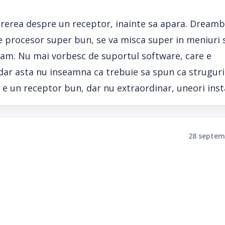
arerea despre un receptor, inainte sa apara. Dreamb
re procesor super bun, se va misca super in meniuri s
gb ram. Nu mai vorbesc de suportul software, care e
t, dar asta nu inseamna ca trebuie sa spun ca struguri
 e un receptor bun, dar nu extraordinar, uneori inst
28 septem