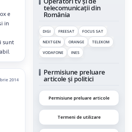
Operatori tv și de
telecomunicații din
România
ox e
i in
DIGI
FREESAT
FOCUS SAT
i sunt
NEXTGEN
ORANGE
TELEKOM
abil.
VODAFONE
INES
Permisiune preluare
articole și politici
brie 2014
Permisiune preluare articole
Termeni de utilizare