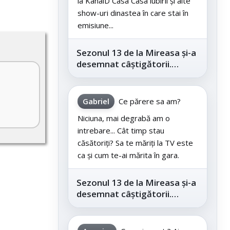
la KanalD Casa Casa iubirii și alte
show-uri dinastea în care stai în
emisiune...
Sezonul 13 de la Mireasa și-a
desemnat câștigătorii.
Telespectatorii au decis care
este...
Gabriel
Ce părere sa am?
Niciuna, mai degrabă am o
intrebare... Cât timp stau
căsătoriți? Sa te măriți la TV este
ca și cum te-ai mărita în gara.
Sezonul 13 de la Mireasa și-a
desemnat câștigătorii.
Telespectatorii au decis care
este...