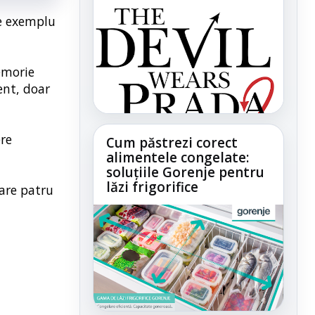
de exemplu
emorie
ent, doar
re
Cum păstrezi corect
alimentele congelate:
soluțiile Gorenje pentru
lăzi frigorifice
 are patru