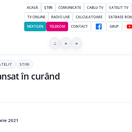
ACASĂ
ȘTIRI
COMUNICATE
CABLU TV
SATELIT TV
TV ONLINE
RADIO LIVE
CALCULATOARE
SATBASE RO
NEXTGEN
TELEKOM
CONTACT
GRUP
⌂
«
»
ATELIT
STIRI
nsat în curând
arie 2021