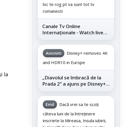
loc te rog pt va sunt tot tv
romanesti
Canale Tv Online
Internaționale - Watch live
channels legally
Anonim
Disney+ removes 4K
and HDR10 in Europe
i la
„Diavolul se îmbracă de la
Prada 2” a ajuns pe Disney+,
după succesul din
cinematografe
Emil
Dacă vrei sa te scoți
câteva luni de la întreținere
inscriete la Mireasa, Insula iubirii,