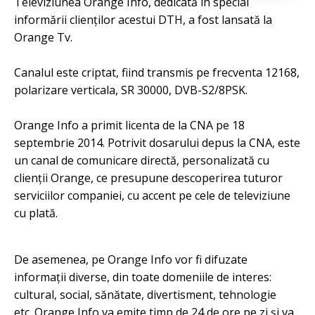
Televiziunea Orange Info, dedicată în special
informării clienților acestui DTH, a fost lansată la
Orange Tv.
Canalul este criptat, fiind transmis pe frecventa 12168,
polarizare verticala, SR 30000, DVB-S2/8PSK.
Orange Info a primit licenta de la CNA pe 18
septembrie 2014.
Potrivit dosarului depus la CNA, este
un canal de comunicare directă, personalizată cu
clienţii Orange, ce presupune descoperirea tuturor
serviciilor companiei, cu accent pe cele de televiziune
cu plată.
De asemenea, pe Orange Info vor fi difuzate
informaţii diverse, din toate domeniile de interes:
cultural, social, sănătate, divertisment, tehnologie
etc.
Orange Info va emite timp de 24 de ore pe zi şi va