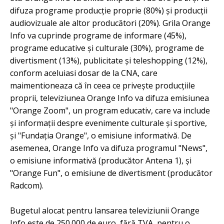
difuza programe producţie proprie (80%) şi producţii
audiovizuale ale altor producători (20%). Grila Orange
Info va cuprinde programe de informare (45%),
programe educative şi culturale (30%), programe de
divertisment (13%), publicitate şi teleshopping (12%),
conform aceluiasi dosar de la CNA, care
maimentioneaza că î
n ceea ce priveşte producţiile
proprii, televiziunea Orange Info va difuza emisiunea
"Orange Zoom", un program educativ, care va include
şi informaţii despre evenimente culturale şi sportive,
şi "Fundaţia Orange", o emisiune informativă.
De
asemenea, Orange Info va difuza programul "News",
o emisiune informativă (producător Antena 1), şi
"Orange Fun", o emisiune de divertisment (producător
Radcom).
Bugetul alocat pentru lansarea televiziunii Orange
Info este de 250.000 de euro, fără TVA, pentru o