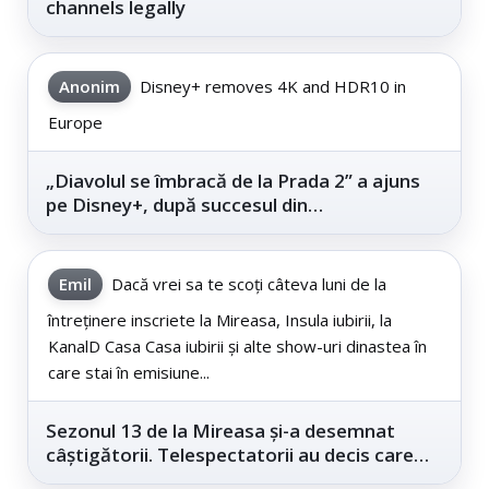
channels legally
Anonim
Disney+ removes 4K and HDR10 in
Europe
„Diavolul se îmbracă de la Prada 2” a ajuns
pe Disney+, după succesul din
cinematografe
Emil
Dacă vrei sa te scoți câteva luni de la
întreținere inscriete la Mireasa, Insula iubirii, la
KanalD Casa Casa iubirii și alte show-uri dinastea în
care stai în emisiune...
Sezonul 13 de la Mireasa și-a desemnat
câștigătorii. Telespectatorii au decis care
este...