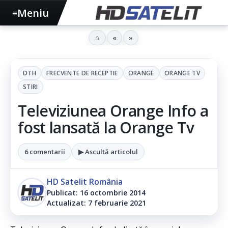
Meniu
≡
⌂
«
»
DTH
FRECVENTE DE RECEPTIE
ORANGE
ORANGE TV
STIRI
Televiziunea Orange Info a
fost lansată la Orange Tv
6 comentarii
▶ Ascultă articolul
HD Satelit România
Publicat: 16 octombrie 2014
Actualizat: 7 februarie 2021