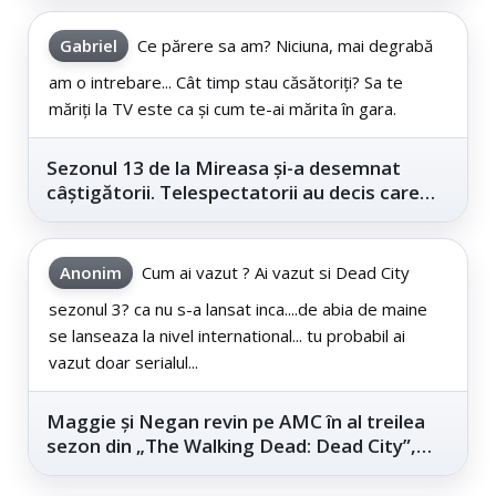
Gabriel
Ce părere sa am? Niciuna, mai degrabă
am o intrebare... Cât timp stau căsătoriți? Sa te
măriți la TV este ca și cum te-ai mărita în gara.
Sezonul 13 de la Mireasa și-a desemnat
câștigătorii. Telespectatorii au decis care
este...
Anonim
Cum ai vazut ? Ai vazut si Dead City
sezonul 3? ca nu s-a lansat inca....de abia de maine
se lanseaza la nivel international... tu probabil ai
vazut doar serialul...
Maggie și Negan revin pe AMC în al treilea
sezon din „The Walking Dead: Dead City”,
din...