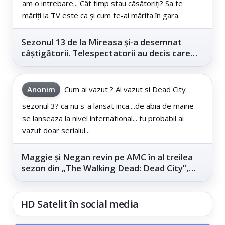
am o intrebare... Cât timp stau căsătoriți? Sa te
măriți la TV este ca și cum te-ai mărita în gara.
Sezonul 13 de la Mireasa și-a desemnat
câștigătorii. Telespectatorii au decis care
este...
Anonim
Cum ai vazut ? Ai vazut si Dead City
sezonul 3? ca nu s-a lansat inca....de abia de maine
se lanseaza la nivel international... tu probabil ai
vazut doar serialul...
Maggie și Negan revin pe AMC în al treilea
sezon din „The Walking Dead: Dead City”,
din...
HD Satelit în social media