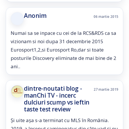
Anonim
06 martie 2015
Numai sa se inpace cu cei de la RCS&RDS ca sa
vizionam si noi dupa 31 decembrie 2015
Eurosport1,2,si Eurosport Ro,dar si toate
posturile Discovery eliminate de mai bine de 2
ani..
dintre-noutati blog -
27 martie 2019
manChi TV - incerc
dulciuri scump vs ieftin
taste test review
Și uite așa s-a terminat cu MLS în România.
2019, a început camiponatuc din câte vad și nu