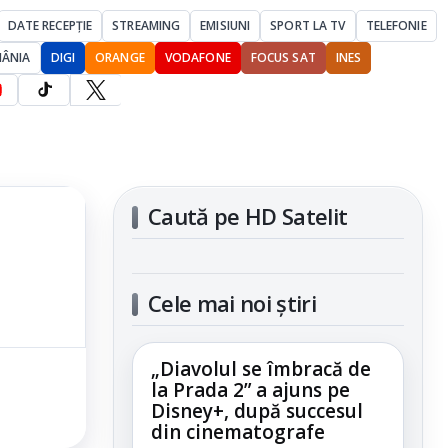
DATE RECEPȚIE
STREAMING
EMISIUNI
SPORT LA TV
TELEFONIE
MÂNIA
DIGI
ORANGE
VODAFONE
FOCUS SAT
INES
Caută pe HD Satelit
Cele mai noi știri
„Diavolul se îmbracă de
la Prada 2” a ajuns pe
Disney+, după succesul
din cinematografe