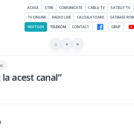
ACASĂ
ȘTIRI
COMUNICATE
CABLU TV
SATELIT TV
TV ONLINE
RADIO LIVE
CALCULATOARE
SATBASE RO
NEXTGEN
TELEKOM
CONTACT
GRUP
⌂
«
»
AL
la acest canal”
3