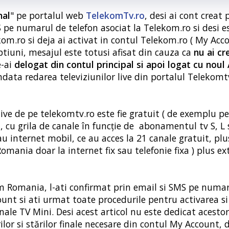
nal
" pe portalul web
TelekomTv.ro
, desi ai cont creat 
 pe numarul de telefon asociat la Telekom.ro si desi es
om.ro si deja ai activat in contul Telekom.ro ( My Acco
ptiuni, mesajul este totusi afisat din cauza ca
nu ai cr
e-ai
delogat din contul principal si apoi logat cu noul 
ata redarea televiziunilor live din portalul Telekomtv
 live de pe telekomtv.ro este fie gratuit ( de exemplu p
, cu grila de canale în funcție de abonamentul tv S, L 
sau internet mobil, ce au acces la 21 canale gratuit, plu
Romania doar la internet fix sau telefonie fixa ) plus e
kom Romania, l-ati confirmat prin email si SMS pe numa
ount si ati urmat toate procedurile pentru activarea si
ale TV Mini. Desi acest articol nu este dedicat acesto
ilor si stărilor finale necesare din contul My Account, 