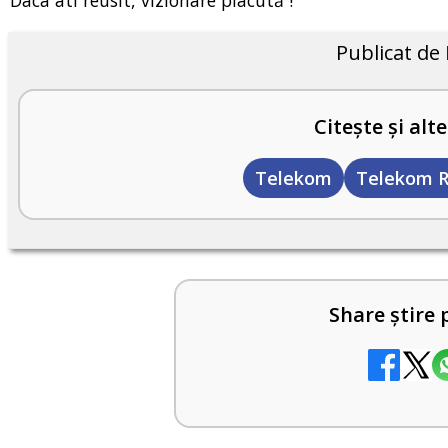
Daca ati reusit, vizionare placută !
Publicat de
Citește și alte
Telekom
Telekom 
Share știre 