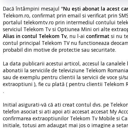
Dacă întâmpini mesajul "
Nu ești abonat la acest ca
Telekom.ro, confirmat prin email si verificat prin SMS
portalul telekomtv.ro prin intermediul contului telek
serviciul Telekom Tv si Optiunea Mini ori alte extrao
Alias in contul Telekom Tv
, nu l-ai
confirmat
si nu t
contul principal Telekom TV nu functioneaza deocamd
probabil din motive de protectie sau securitate.
La data publicarii acestui articol, accesul la canalele
abonatii la serviciile de televiziune Telekom Romania
sau de exemplu pentru clientii la servicii de voce și/
extraoptiuni ), fie cu plată ( pentru clientii Telekom 
.
Initial asigurati-vă că ati creat contul dvs. pe Tele
telefon asociat si ati apoi ati accesat accesat My Acc
confirmarea extraoptiunilor Telekom Tv Mobile si Can
initiale, totusi am adaugat mai jos o imagine a setar