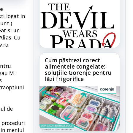
pe
ti logat in
unt )
eat si un
Alias
. Cu
.ro,
Cum păstrezi corect
entru
alimentele congelate:
soluțiile Gorenje pentru
sau M ;
lăzi frigorifice
s
xtraoptiuni
rul de
r proceduri
din meniul