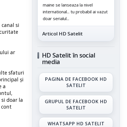
maine se lanseaza la nivel
international... tu probabil ai vazut
doar serialul...
 canal si
curitate
Articol HD Satelit
ului ar
HD Satelit în social
media
lte sfaturi
rincipal și
PAGINA DE FACEBOOK HD
SATELIT
e a
ontul,
 si doar la
GRUPUL DE FACEBOOK HD
u cont
SATELIT
WHATSAPP HD SATELIT