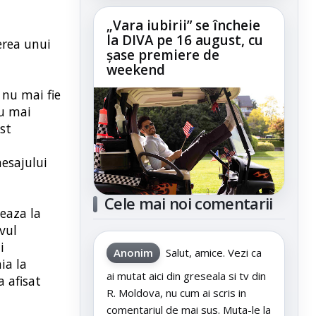
„Vara iubirii” se încheie
la DIVA pe 16 august, cu
erea unui
șase premiere de
weekend
a nu mai fie
nu mai
est
esajului
Cele mai noi comentarii
seaza la
vul
i
Anonim
Salut, amice. Vezi ca
ia la
ai mutat aici din greseala si tv din
a afisat
R. Moldova, nu cum ai scris in
comentariul de mai sus. Muta-le la