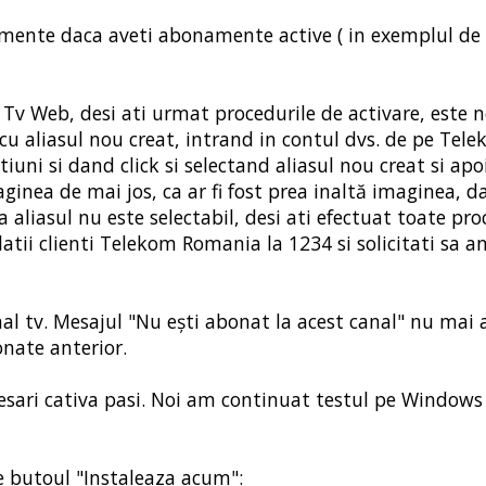
namente daca aveti abonamente active ( in exemplul de
v Web, desi ati urmat procedurile de activare, este n
u aliasul nou creat, intrand in contul dvs. de pe Tele
iuni si dand click si selectand aliasul nou creat si ap
maginea de mai jos, ca ar fi fost prea inaltă imaginea, d
 aliasul nu este selectabil, desi ati efectuat toate pro
elatii clienti Telekom Romania la 1234 si solicitati sa a
al tv. Mesajul "Nu ești abonat la acest canal" nu mai 
onate anterior.
esari cativa pasi. Noi am continuat testul pe Windows
pe butoul "Instaleaza acum":