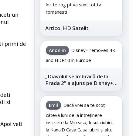
loc te rog pt va sunt tot tv
romanesti
uceti un
onul
Articol HD Satelit
ti primi de
Anonim
Disney+ removes 4K
and HDR10 in Europe
„Diavolul se îmbracă de la
Prada 2” a ajuns pe Disney+,
după succesul din
ideti
cinematografe
il si
Emil
Dacă vrei sa te scoți
câteva luni de la întreținere
inscriete la Mireasa, Insula iubirii,
 Apoi veti
la KanalD Casa Casa iubirii și alte