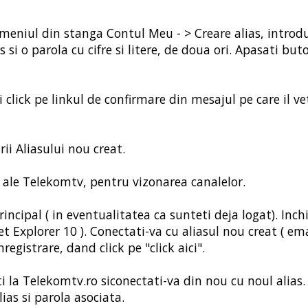
 meniul din stanga Contul Meu - > Creare alias, introd
si o parola cu cifre si litere, de doua ori. Apasati but
i click pe linkul de confirmare din mesajul pe care il ve
rii Aliasului nou creat.
ile ale Telekomtv, pentru vizonarea canalelor.
ncipal ( in eventualitatea ca sunteti deja logat). Inch
t Explorer 10 ). Conectati-va cu aliasul nou creat ( ema
registrare, dand click pe "click aici".
ti la Telekomtv.ro siconectati-va din nou cu noul alias.
lias si parola asociata.