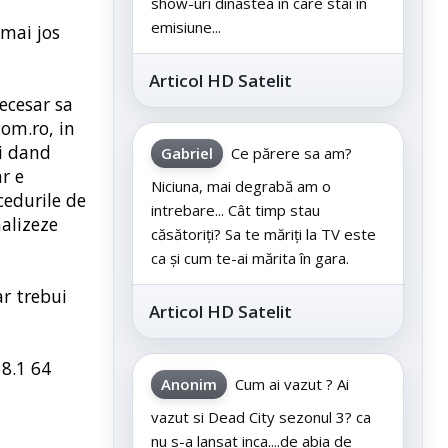
show-uri dinastea în care stai în
emisiune...
 mai jos
Articol HD Satelit
ecesar sa
kom.ro, in
oi dand
Gabriel
Ce părere sa am?
ar e
Niciuna, mai degrabă am o
cedurile de
intrebare... Cât timp stau
nalizeze
căsătoriți? Sa te măriți la TV este
ca și cum te-ai mărita în gara.
ar trebui
Articol HD Satelit
 8.1 64
Anonim
Cum ai vazut ? Ai
vazut si Dead City sezonul 3? ca
nu s-a lansat inca....de abia de