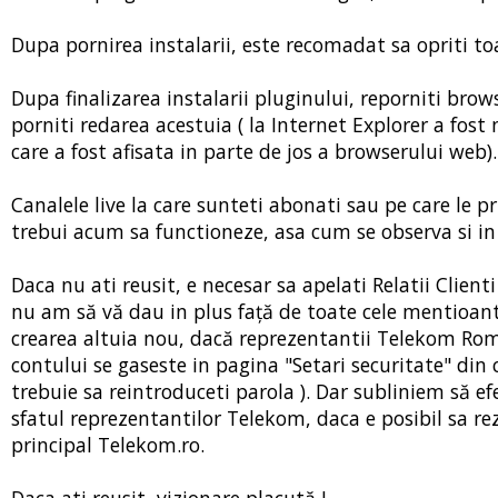
Dupa pornirea instalarii, este recomadat sa opriti t
Dupa finalizarea instalarii pluginului, reporniti brow
porniti redarea acestuia ( la Internet Explorer a fost
care a fost afisata in parte de jos a browserului web).
Canalele live la care sunteti abonati sau pe care le pr
trebui acum sa functioneze, asa cum se observa si in
Daca nu ati reusit, e necesar sa apelati Relatii Clie
nu am să vă dau in plus față de toate cele mentioante
crearea altuia nou, dacă reprezentantii Telekom Ro
contului se gaseste in pagina "Setari securitate" din
trebuie sa reintroduceti parola ). Dar subliniem să ef
sfatul reprezentantilor Telekom, daca e posibil sa re
principal Telekom.ro.