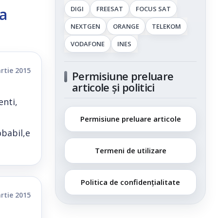
DIGI
FREESAT
FOCUS SAT
la
NEXTGEN
ORANGE
TELEKOM
VODAFONE
INES
rtie 2015
Permisiune preluare
articole și politici
enti,
Permisiune preluare articole
obabil,e
Termeni de utilizare
Politica de confidențialitate
rtie 2015