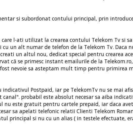
entar si subordonat contului principal, prin introduc
e care l-ati utilizat la crearea contului Telekom Tv si s
ci cu un alt numar de telefon de la Telekom Tv. Daca 
a creati un altul nou, dedicat special pentru crearea ac
vat că se primesc instant emailurile de la Telekom.ro,
 a fost nevoie sa asteptam mult timp pentru primirea m
u indicativul Postpaid, iar pe TelekomTv nu se mai afi
t canal". probabil este absolut necesar sa aiba indicati
l nu este gratuit pentru cartele prepaid, iar daca avet
esar sa apelati telefonic relatii Clienti Telekom Roman
tul principal si nu cu un alias ( in testele efectuate, er