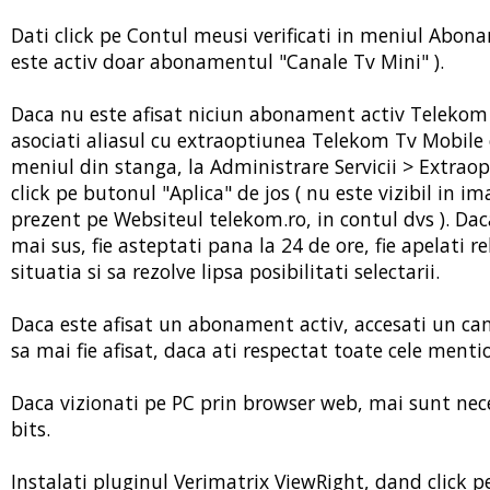
Dati click pe Contul meusi verificati in meniul Abo
este activ doar abonamentul "Canale Tv Mini" ).
Daca nu este afisat niciun abonament activ Telekom T
asociati aliasul cu extraoptiunea Telekom Tv Mobile c
meniul din stanga, la Administrare Servicii > Extraopt
click pe butonul "Aplica" de jos ( nu este vizibil in i
prezent pe Websiteul telekom.ro, in contul dvs ). Daca
mai sus, fie asteptati pana la 24 de ore, fie apelati r
situatia si sa rezolve lipsa posibilitati selectarii.
Daca este afisat un abonament activ, accesati un can
sa mai fie afisat, daca ati respectat toate cele menti
Daca vizionati pe PC prin browser web, mai sunt nec
bits.
Instalati pluginul Verimatrix ViewRight, dand click 