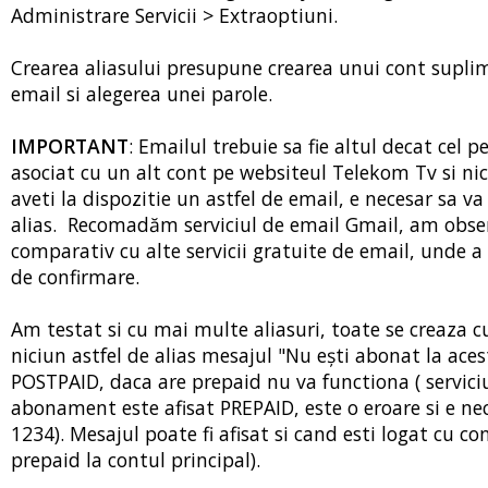
Administrare Servicii > Extraoptiuni.
Crearea aliasului presupune crearea unui cont suplim
email si alegerea unei parole.
IMPORTANT
: Emailul trebuie sa fie altul decat cel p
asociat cu un alt cont pe websiteul Telekom Tv si ni
aveti la dispozitie un astfel de email, e necesar sa v
alias. Recomadăm serviciul de email Gmail, am obser
comparativ cu alte servicii gratuite de email, unde
de confirmare.
Am testat si cu mai multe aliasuri, toate se creaza c
niciun astfel de alias mesajul "Nu ești abonat la aces
POSTPAID, daca are prepaid nu va functiona ( serviciu
abonament este afisat PREPAID, este o eroare si e nec
1234). Mesajul poate fi afisat si cand esti logat cu con
prepaid la contul principal).