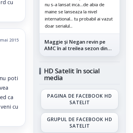
ord cu
nu s-a lansat inca....de abia de
maine se lanseaza la nivel
international... tu probabil ai vazut
doar serialul...
 mai 2015
Maggie și Negan revin pe
AMC în al treilea sezon din
„The Walking Dead: Dead
City”, din...
HD Satelit în social
media
 nu poti
avea
PAGINA DE FACEBOOK HD
red ca
SATELIT
 veni cu
GRUPUL DE FACEBOOK HD
SATELIT