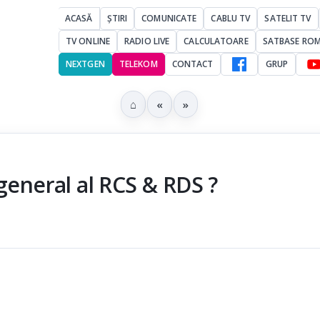
ACASĂ
ȘTIRI
COMUNICATE
CABLU TV
SATELIT TV
TV ONLINE
RADIO LIVE
CALCULATOARE
SATBASE RO
NEXTGEN
TELEKOM
CONTACT
GRUP
⌂
«
»
general al RCS & RDS ?