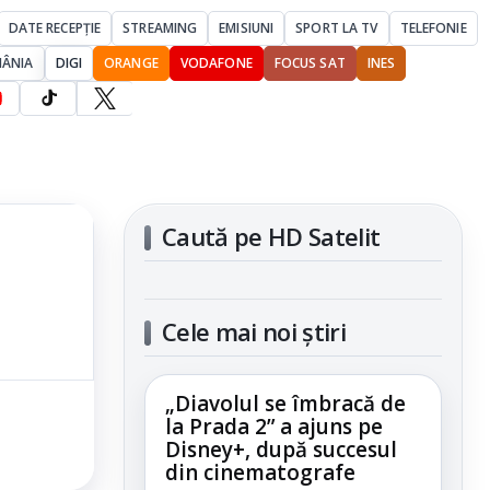
DATE RECEPȚIE
STREAMING
EMISIUNI
SPORT LA TV
TELEFONIE
MÂNIA
DIGI
ORANGE
VODAFONE
FOCUS SAT
INES
Caută pe HD Satelit
Cele mai noi știri
„Diavolul se îmbracă de
la Prada 2” a ajuns pe
Disney+, după succesul
din cinematografe