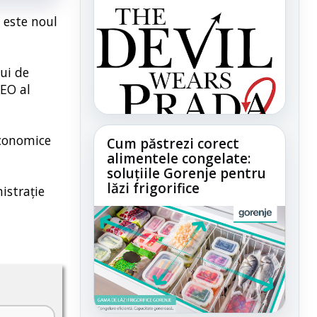
 este noul
ui de
CEO al
Economice
Cum păstrezi corect
alimentele congelate:
soluțiile Gorenje pentru
lăzi frigorifice
istraţie