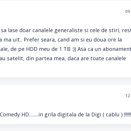
09
 lase doar canalele generaliste si cele de stiri, res
ea ma uit.. Prefer seara, cand am si eu doua ore la
riale, de pe HDD meu de 1 TB :)) Asa ca un abonamen
u satelit, din partea mea, daca are toate canalele
12
edy HD........in grila digitala de la Digi ( cablu ) !!!!!!