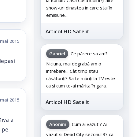
la KanalD Casa Casa iubirii și alte
show-uri dinastea în care stai în
emisiune...
Articol HD Satelit
 mai 2015
Gabriel
Ce părere sa am?
depasi
Niciuna, mai degrabă am o
intrebare... Cât timp stau
căsătoriți? Sa te măriți la TV este
ca și cum te-ai mărita în gara.
 mai 2015
Articol HD Satelit
iva a
Anonim
Cum ai vazut ? Ai
e pe
vazut si Dead City sezonul 3? ca