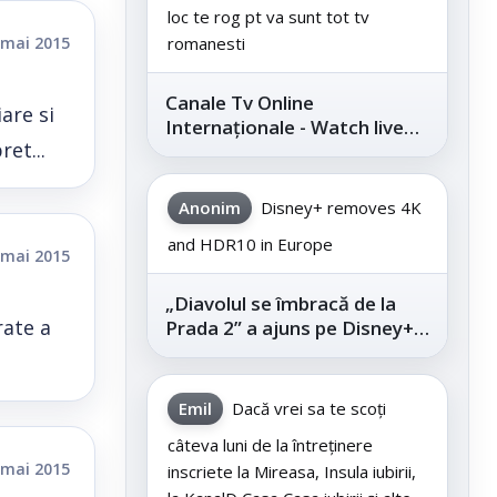
loc te rog pt va sunt tot tv
 mai 2015
romanesti
Canale Tv Online
are si
Internaționale - Watch live
et...
channels legally
Anonim
Disney+ removes 4K
and HDR10 in Europe
 mai 2015
„Diavolul se îmbracă de la
rate a
Prada 2” a ajuns pe Disney+,
după succesul din
cinematografe
Emil
Dacă vrei sa te scoți
câteva luni de la întreținere
 mai 2015
inscriete la Mireasa, Insula iubirii,