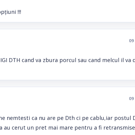
țiuni !!!
09
DIGI DTH cand va zbura porcul sau cand melcul il va 
09
nemtesti ca nu are pe Dth ci pe cablu,iar postul D
ea au cerut un pret mai mare pentru a fi retransmis