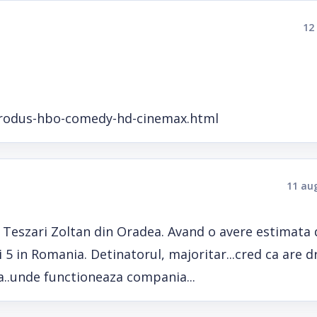
12
introdus-hbo-comedy-hd-cinemax.html
11 au
Teszari Zoltan din Oradea. Avand o avere estimata 
i 5 in Romania. Detinatorul, majoritar...cred ca are d
pa..unde functioneaza compania...