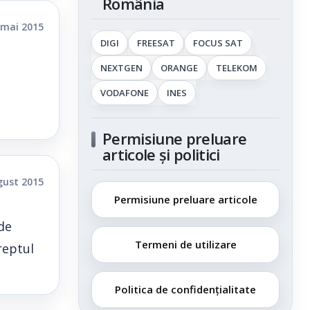
România
 mai 2015
DIGI
FREESAT
FOCUS SAT
NEXTGEN
ORANGE
TELEKOM
VODAFONE
INES
Permisiune preluare
articole și politici
gust 2015
Permisiune preluare articole
de
Termeni de utilizare
reptul
Politica de confidențialitate