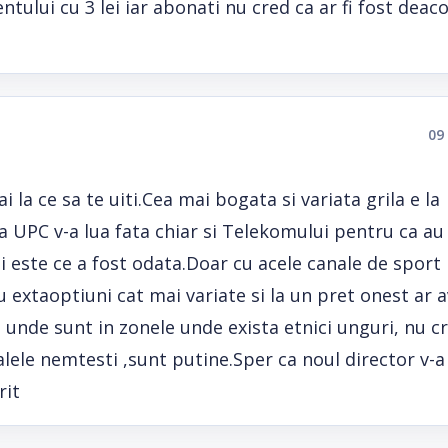
tului cu 3 lei iar abonati nu cred ca ar fi fost deac
09
 la ce sa te uiti.Cea mai bogata si variata grila e la
 UPC v-a lua fata chiar si Telekomului pentru ca au
mai este ce a fost odata.Doar cu acele canale de sport
 extaoptiuni cat mai variate si la un pret onest ar 
 unde sunt in zonele unde exista etnici unguri, nu c
alele nemtesti ,sunt putine.Sper ca noul director v-a
rit