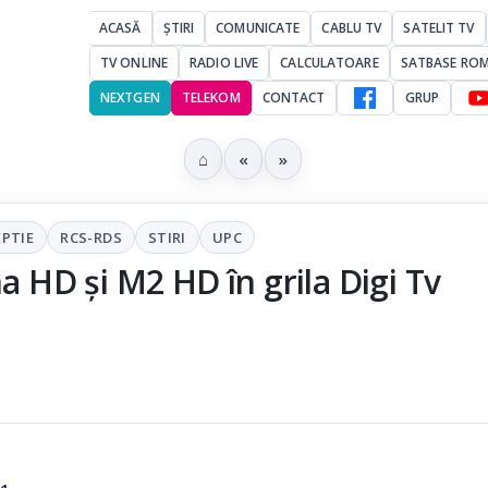
ACASĂ
ȘTIRI
COMUNICATE
CABLU TV
SATELIT TV
TV ONLINE
RADIO LIVE
CALCULATOARE
SATBASE RO
NEXTGEN
TELEKOM
CONTACT
GRUP
⌂
«
»
EPTIE
RCS-RDS
STIRI
UPC
a HD și M2 HD în grila Digi Tv