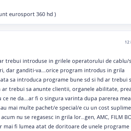
unt eurosport 360 hd )
12 
r trebui introduse in grilele operatorului de cablu/s
i, dar ganditi-va....orice program introdus in grila
poata sa introduca programe bune sd si hd ar trebui 
r trebui sa anunte clientii, organele abilitate, pr
ce ne da....ar fi o singura varinta dupa parerea mea
sau mai multe pachet/e special/e cu un cost suplim
e acum nu se regasesc in grila lor...gen, AMC, FILM B
r mai fi lumea atat de doritoare de unele programe 