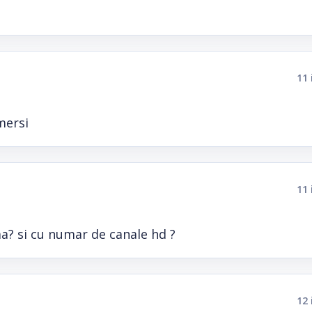
11 
mersi
11 
ma? si cu numar de canale hd ?
12 