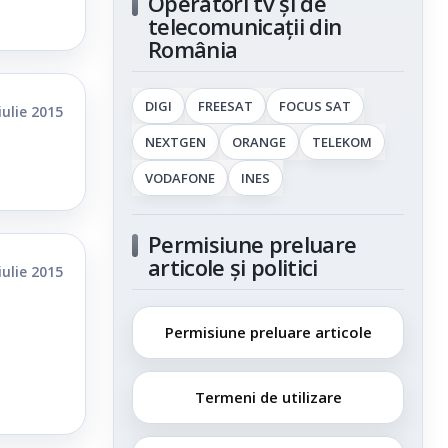
Operatori tv și de
telecomunicații din
România
DIGI
FREESAT
FOCUS SAT
iulie 2015
NEXTGEN
ORANGE
TELEKOM
VODAFONE
INES
Permisiune preluare
articole și politici
iulie 2015
Permisiune preluare articole
Termeni de utilizare