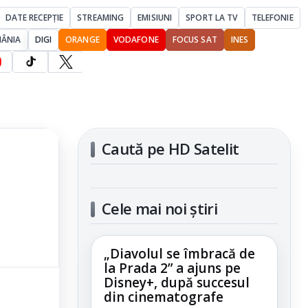
DATE RECEPȚIE
STREAMING
EMISIUNI
SPORT LA TV
TELEFONIE
MÂNIA
DIGI
ORANGE
VODAFONE
FOCUS SAT
INES
Caută pe HD Satelit
Cele mai noi știri
„Diavolul se îmbracă de
la Prada 2” a ajuns pe
Disney+, după succesul
din cinematografe