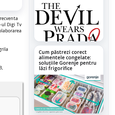
Frecventa
-ul Digi Tv
colaborarea
rila
Cum păstrezi corect
alimentele congelate:
soluțiile Gorenje pentru
3,
lăzi frigorifice