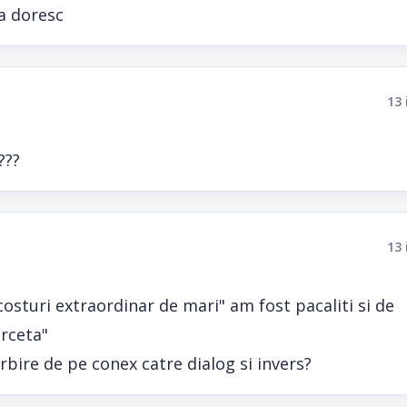
va doresc
13 
???
13 
costuri extraordinar de mari" am fost pacaliti si de
erceta"
rbire de pe conex catre dialog si invers?