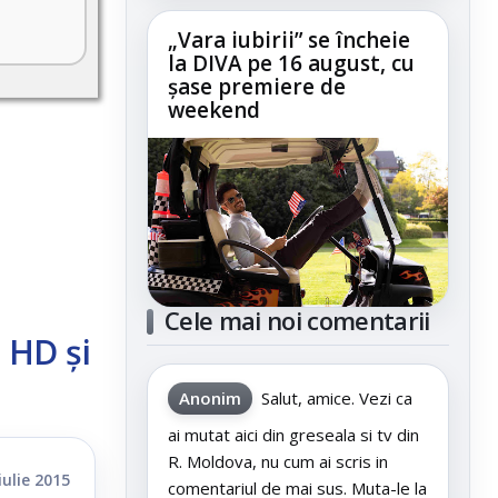
„Vara iubirii” se încheie
la DIVA pe 16 august, cu
șase premiere de
weekend
Cele mai noi comentarii
 HD și
Anonim
Salut, amice. Vezi ca
ai mutat aici din greseala si tv din
R. Moldova, nu cum ai scris in
iulie 2015
comentariul de mai sus. Muta-le la