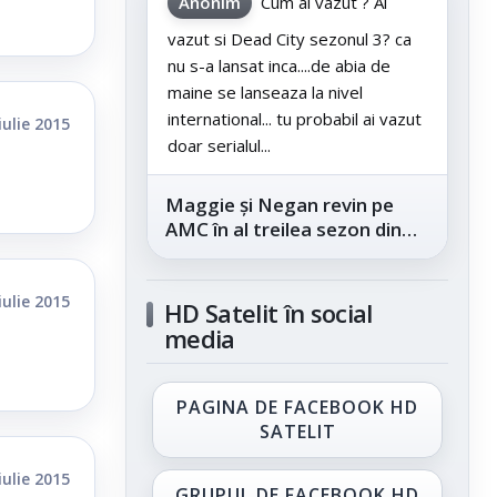
Anonim
Cum ai vazut ? Ai
vazut si Dead City sezonul 3? ca
nu s-a lansat inca....de abia de
maine se lanseaza la nivel
international... tu probabil ai vazut
iulie 2015
doar serialul...
Maggie și Negan revin pe
AMC în al treilea sezon din
„The Walking Dead: Dead
City”, din...
iulie 2015
HD Satelit în social
media
PAGINA DE FACEBOOK HD
SATELIT
iulie 2015
GRUPUL DE FACEBOOK HD