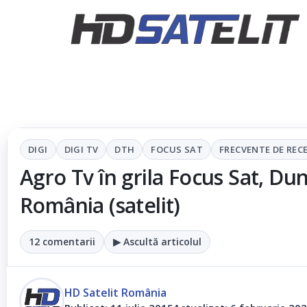
DIGI
DIGI TV
DTH
FOCUS SAT
FRECVENTE DE REC
Agro Tv în grila Focus Sat, Dun
România (satelit)
12 comentarii
▶ Ascultă articolul
HD Satelit România