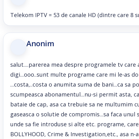
Telekom IPTV = 53 de canale HD (dintre care 8 s
Anonim
salut....parerea mea despre programele tv care a
digi...ooo..sunt multe programe care mi le-as dor
...costa,..costa o anumita suma de bani...ca sa 
scumpeasca abonamentul...nu-si permit asta, ca a
bataie de cap, asa ca trebuie sa ne multumim cu 
gaseasca o solutie de compromis...sa faca unul 
unde sa fie introduse si alte etc. programe, car
BOLLYHOOD, Crime & Investigation,etc., asa n-a