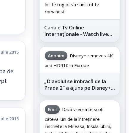
loc te rog pt va sunt tot tv
romanesti
Canale Tv Online
Internaționale - Watch live
channels legally
iulie 2015
Anonim
Disney+ removes 4K
and HDR10 in Europe
rba de
ypt
„Diavolul se îmbracă de la
Prada 2” a ajuns pe Disney+,
după succesul din
cinematografe
Emil
Dacă vrei sa te scoți
iulie 2015
câteva luni de la întreținere
inscriete la Mireasa, Insula iubirii,