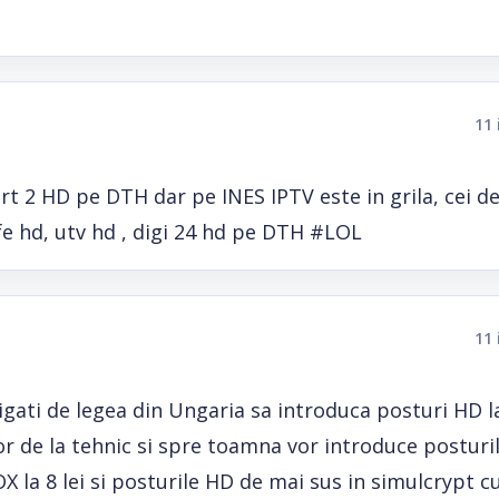
11 
t 2 HD pe DTH dar pe INES IPTV este in grila, cei de
fe hd, utv hd , digi 24 hd pe DTH #LOL
11 
igati de legea din Ungaria sa introduca posturi HD la
r de la tehnic si spre toamna vor introduce posturi
X la 8 lei si posturile HD de mai sus in simulcrypt c