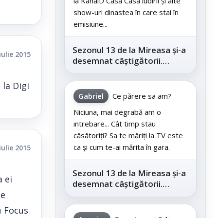
la KanalD Casa Casa iubirii și alte
show-uri dinastea în care stai în
emisiune...
Sezonul 13 de la Mireasa și-a
iulie 2015
desemnat câștigătorii.
Telespectatorii au decis care
este...
 la Digi
Gabriel
Ce părere sa am?
Niciuna, mai degrabă am o
intrebare... Cât timp stau
căsătoriți? Sa te măriți la TV este
ca și cum te-ai mărita în gara.
iulie 2015
Sezonul 13 de la Mireasa și-a
 ei
desemnat câștigătorii.
le
Telespectatorii au decis care
este...
u Focus