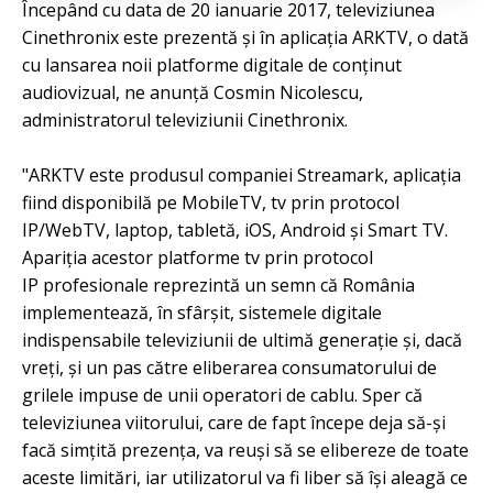
Începând cu data de 20 ianuarie 2017, televiziunea
Cinethronix este prezentă și în aplicația ARKTV, o dată
cu lansarea noii platforme digitale de conținut
audiovizual, ne anunță Cosmin Nicolescu,
administratorul televiziunii Cinethronix.
"ARKTV este produsul companiei Streamark, aplicația
fiind disponibilă pe MobileTV, tv prin protocol
IP/WebTV, laptop, tabletă, iOS, Android și Smart TV.
Apariția acestor platforme tv prin protocol
IP profesionale reprezintă un semn că România
implementează, în sfârșit, sistemele digitale
indispensabile televiziunii de ultimă generație și, dacă
vreți, și un pas către eliberarea consumatorului de
grilele impuse de unii operatori de cablu. Sper că
televiziunea viitorului, care de fapt începe deja să-și
facă simțită prezența, va reuși să se elibereze de toate
aceste limitări, iar utilizatorul va fi liber să își aleagă ce