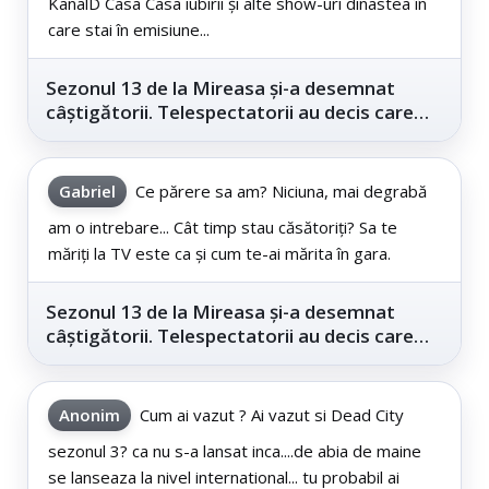
KanalD Casa Casa iubirii și alte show-uri dinastea în
care stai în emisiune...
Sezonul 13 de la Mireasa și-a desemnat
câștigătorii. Telespectatorii au decis care
este...
Gabriel
Ce părere sa am? Niciuna, mai degrabă
am o intrebare... Cât timp stau căsătoriți? Sa te
măriți la TV este ca și cum te-ai mărita în gara.
Sezonul 13 de la Mireasa și-a desemnat
câștigătorii. Telespectatorii au decis care
este...
Anonim
Cum ai vazut ? Ai vazut si Dead City
sezonul 3? ca nu s-a lansat inca....de abia de maine
se lanseaza la nivel international... tu probabil ai