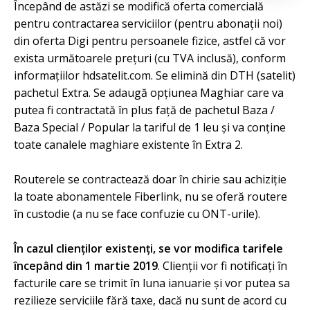
Începând de astăzi se modifică oferta comercială
pentru contractarea serviciilor (pentru abonații noi)
din oferta Digi pentru persoanele fizice, astfel că vor
exista următoarele prețuri (cu TVA inclusă), conform
informațiilor hdsatelit.com. Se elimină din DTH (satelit)
pachetul Extra. Se adaugă opțiunea Maghiar care va
putea fi contractată în plus față de pachetul Baza /
Baza Special / Popular la tariful de 1 leu și va conține
toate canalele maghiare existente în Extra 2.
Routerele se contractează doar în chirie sau achiziție
la toate abonamentele Fiberlink, nu se oferă routere
în custodie (a nu se face confuzie cu ONT-urile).
În cazul clienților existenți, se vor modifica tarifele
începând din 1 martie 2019
. Clienții vor fi notificați în
facturile care se trimit în luna ianuarie și vor putea sa
rezilieze serviciile fără taxe, dacă nu sunt de acord cu