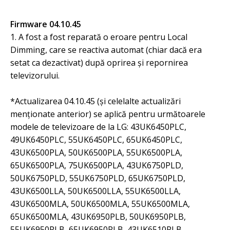
Firmware 04.10.45
1. A fost a fost reparată o eroare pentru Local
Dimming, care se reactiva automat (chiar dacă era
setat ca dezactivat) după oprirea și repornirea
televizorului.
*Actualizarea 04.10.45 (și celelalte actualizări
menționate anterior) se aplică pentru următoarele
modele de televizoare de la LG: 43UK6450PLC,
49UK6450PLC, 55UK6450PLC, 65UK6450PLC,
43UK6500PLA, 50UK6500PLA, 55UK6500PLA,
65UK6500PLA, 75UK6500PLA, 43UK6750PLD,
50UK6750PLD, 55UK6750PLD, 65UK6750PLD,
43UK6500LLA, 50UK6500LLA, 55UK6500LLA,
43UK6500MLA, 50UK6500MLA, 55UK6500MLA,
65UK6500MLA, 43UK6950PLB, 50UK6950PLB,
55UK6950PLB, 65UK6950PLB, 43UK6510PLB,