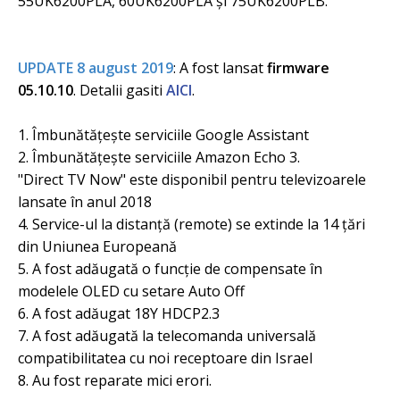
55UK6200PLA, 60UK6200PLA și 75UK6200PLB.
UPDATE 8 august 2019
: A fost lansat
firmware
05.10.10
. Detalii gasiti
AICI
.
1. Îmbunătățește serviciile Google Assistant
2. Îmbunătățește serviciile Amazon Echo 3.
"Direct TV Now" este disponibil pentru televizoarele
lansate în anul 2018
4. Service-ul la distanță (remote) se extinde la 14 țări
din Uniunea Europeană
5. A fost adăugată o funcție de compensate în
modelele OLED cu setare Auto Off
6. A fost adăugat 18Y HDCP2.3
7. A fost adăugată la telecomanda universală
compatibilitatea cu noi receptoare din Israel
8. Au fost reparate mici erori.