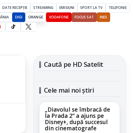
DATE RECEPȚIE
STREAMING
EMISIUNI
SPORT LA TV
TELEFONIE
MÂNIA
DIGI
ORANGE
VODAFONE
FOCUS SAT
INES
Caută pe HD Satelit
Cele mai noi știri
„Diavolul se îmbracă de
la Prada 2” a ajuns pe
Disney+, după succesul
din cinematografe