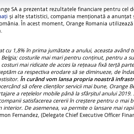
range SA a prezentat rezultatele financiare pentru cel d
ați
și alte statistici, compania menționată a anunțat 
n România. În acest moment, Orange Romania utilizează
.
dat cu 1,8% în prima jumătate a anului, aceasta având t
 Belgia; costurile mai mari pentru conținut, pentru a su
costuri mai ridicate de acces la rețeaua fixă ​​terță part
teptăm ca respectiva erodare să se diminueze, de înda
stisitor.
În curând vom lansa propria noastră infrast
ncercând să ofere clienților servicii mai bune, Orange Be
jare a rețelelor mobile până la sfârșitul anului 2019.
companii satisfacerea cererii în creștere pentru o mai 
 în interior. De asemenea, va permite o lansare mai rapi
amon Fernandez, (Delegate Chief Executive Officer Fina