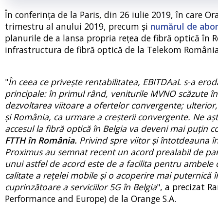
În conferința de la Paris, din 26 iulie 2019, în care O
trimestru al anului 2019, precum și
numărul de abon
planurile de a lansa propria rețea de fibră optică î
infrastructura de fibră optică de la Telekom România
"
În ceea ce privește rentabilitatea, EBITDAaL s-a ero
principale: în primul rând, veniturile MVNO scăzute în
dezvoltarea viitoare a ofertelor convergente; ulterior, 
și România, ca urmare a creșterii convergente. Ne aș
accesul la fibră optică în Belgia va deveni mai puțin co
FTTH în România.
Privind spre viitor și întotdeauna î
Proximus au semnat recent un acord prealabil de parta
unui astfel de acord este de a facilita pentru ambele 
calitate a rețelei mobile și o acoperire mai puternică
cuprinzătoare a serviciilor 5G în Belgia
", a precizat R
Performance and Europe) de la Orange S.A.