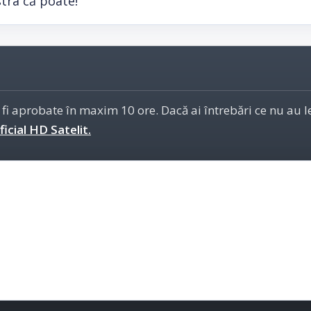
tra că poate!
 fi aprobate în maxim 10 ore. Dacă ai întrebări ce nu au 
icial HD Satelit.