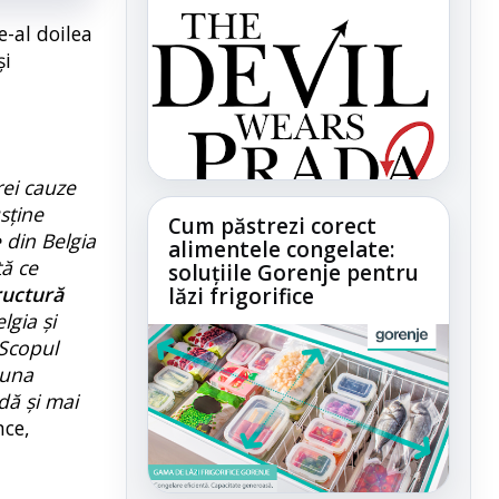
e-al doilea
și
rei cauze
sține
Cum păstrezi corect
e din Belgia
alimentele congelate:
tă ce
soluțiile Gorenje pentru
ructură
lăzi frigorifice
lgia și
 Scopul
buna
dă și mai
nce,