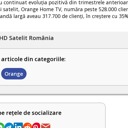
u continuat evoluția pozitivă din trimestrele anterioar
u și satelit, Orange Home TV, număra peste 528.000 clien
 bandă largă aveau 317.700 de clienți, în creștere cu 35
HD Satelit România
 articole din categoriile:
Orange
pe rețele de socializare