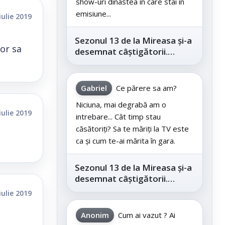
show-uri dinastea în care stai în
emisiune...
iulie 2019
Sezonul 13 de la Mireasa și-a
 or sa
desemnat câștigătorii.
Telespectatorii au decis care
este...
Gabriel
Ce părere sa am?
Niciuna, mai degrabă am o
iulie 2019
intrebare... Cât timp stau
căsătoriți? Sa te măriți la TV este
ca și cum te-ai mărita în gara.
Sezonul 13 de la Mireasa și-a
desemnat câștigătorii.
Telespectatorii au decis care
iulie 2019
este...
Anonim
Cum ai vazut ? Ai