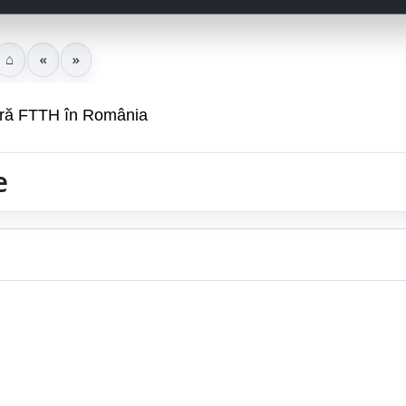
⌂
«
»
tură FTTH în România
e