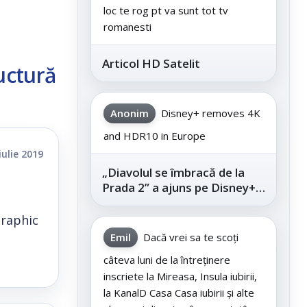
loc te rog pt va sunt tot tv
romanesti
Articol HD Satelit
uctură
Anonim
Disney+ removes 4K
and HDR10 in Europe
iulie 2019
„Diavolul se îmbracă de la
Prada 2” a ajuns pe Disney+,
după succesul din
cinematografe
graphic
Emil
Dacă vrei sa te scoți
câteva luni de la întreținere
inscriete la Mireasa, Insula iubirii,
la KanalD Casa Casa iubirii și alte