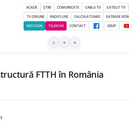
ACASĂ
ȘTIRI
COMUNICATE
CABLU TV
SATELIT TV
TV ONLINE
RADIO LIVE
CALCULATOARE
SATBASE RO
NEXTGEN
TELEKOM
CONTACT
GRUP
⌂
«
»
structură FTTH în România
21