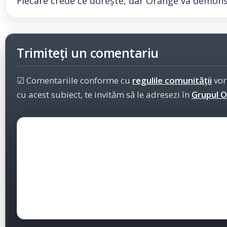
Fiecare crede ce dorește, dar Orange va demons
Trimiteți un comentariu
☑ Comentariile conforme cu
regulile comunității
vor
cu acest subiect, te invităm să le adresezi în
Grupul Of