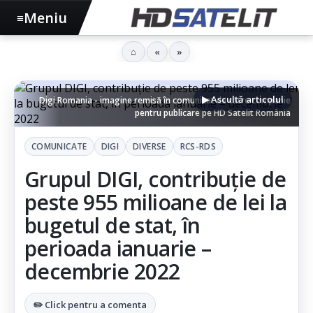
Meniu
≡
⌂
«
»
▶ Ascultă articolul
Digi Romania - imagine remisă în comunicat de către companie
pentru publicare pe HD Satelit România
COMUNICATE
DIGI
DIVERSE
RCS-RDS
Grupul DIGI, contribuție de
peste 955 milioane de lei la
bugetul de stat, în
perioada ianuarie –
decembrie 2022
✏️ Click pentru a comenta