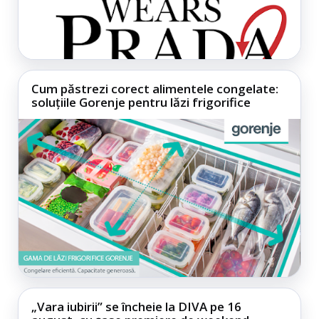
Cum păstrezi corect alimentele congelate:
soluțiile Gorenje pentru lăzi frigorifice
„Vara iubirii” se încheie la DIVA pe 16