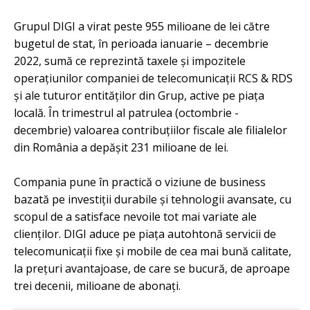
Grupul DIGI a virat peste 955 milioane de lei către
bugetul de stat, în perioada ianuarie – decembrie
2022, sumă ce reprezintă taxele și impozitele
operațiunilor companiei de telecomunicații RCS & RDS
și ale tuturor entităților din Grup, active pe piața
locală. În trimestrul al patrulea (octombrie -
decembrie) valoarea contribuțiilor fiscale ale filialelor
din România a depășit 231 milioane de lei.
Compania pune în practică o viziune de business
bazată pe investiții durabile și tehnologii avansate, cu
scopul de a satisface nevoile tot mai variate ale
clienților. DIGI aduce pe piața autohtonă servicii de
telecomunicații fixe și mobile de cea mai bună calitate,
la prețuri avantajoase, de care se bucură, de aproape
trei decenii, milioane de abonați.