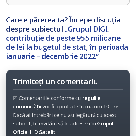
Care e părerea ta? Începe discuția
despre subiectul
„Grupul DIGI,
contribuție de peste 955 milioane
de lei la bugetul de stat, în perioada
ianuarie – decembrie 2022”
.
Trimiteți un comentariu
☑ Comentariile conforme cu
regulile
comunității
vor fi aprobate în maxim 10 ore.
Dacă ai întrebări ce nu au legătură cu acest
subiect, te invităm să le adresezi în
Grupul
Oficial HD Satelit.