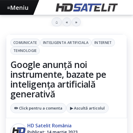
Meniu
≡
⌂
«
»
COMUNICATE
INTELIGENTA ARTIFICIALA
INTERNET
TEHNOLOGIE
Google anunță noi
instrumente, bazate pe
inteligența artificială
generativă
✏️ Click pentru a comenta
▶ Ascultă articolul
HD Satelit România
Publicat: 14 martie 2023