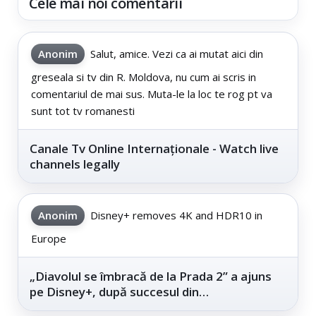
Cele mai noi comentarii
Anonim
Salut, amice. Vezi ca ai mutat aici din
greseala si tv din R. Moldova, nu cum ai scris in
comentariul de mai sus. Muta-le la loc te rog pt va
sunt tot tv romanesti
Canale Tv Online Internaționale - Watch live
channels legally
Anonim
Disney+ removes 4K and HDR10 in
Europe
„Diavolul se îmbracă de la Prada 2” a ajuns
pe Disney+, după succesul din
cinematografe