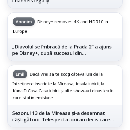
channels legally
Anonim
Disney+ removes 4K and HDR10 in
Europe
„Diavolul se îmbracă de la Prada 2” a ajuns
pe Disney+, după succesul din
cinematografe
Emil
Dacă vrei sa te scoți câteva luni de la
întreținere inscriete la Mireasa, Insula iubirii, la
KanalD Casa Casa iubirii și alte show-uri dinastea în
care stai în emisiune...
Sezonul 13 de la Mireasa și-a desemnat
câștigătorii. Telespectatorii au decis care
este...