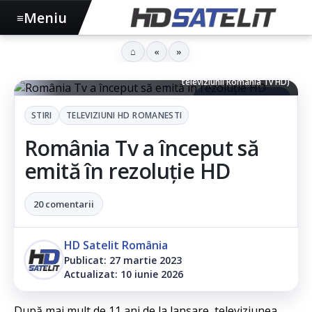
Meniu
≡
⌂
«
»
Televiziunea România Tv emite în HD - Imagine decorativă
realizată de HD Satelit (nu reprezintă o captură din transmisia
televiziunii România Tv HD)
▶ Ascultă articolul
STIRI
TELEVIZIUNI HD ROMANESTI
România Tv a început să
emită în rezoluție HD
20 comentarii
HD Satelit România
Publicat: 27 martie 2023
Actualizat: 10 iunie 2026
După mai mult de 11 ani de la lansare, televiziunea