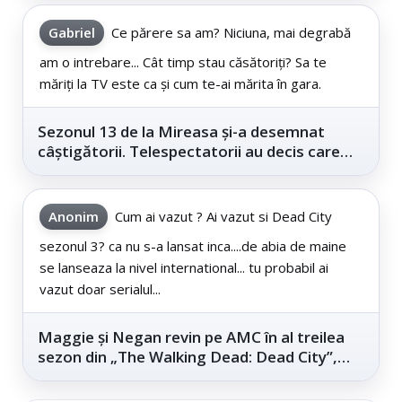
Gabriel
Ce părere sa am? Niciuna, mai degrabă
am o intrebare... Cât timp stau căsătoriți? Sa te
măriți la TV este ca și cum te-ai mărita în gara.
Sezonul 13 de la Mireasa și-a desemnat
câștigătorii. Telespectatorii au decis care
este...
Anonim
Cum ai vazut ? Ai vazut si Dead City
sezonul 3? ca nu s-a lansat inca....de abia de maine
se lanseaza la nivel international... tu probabil ai
vazut doar serialul...
Maggie și Negan revin pe AMC în al treilea
sezon din „The Walking Dead: Dead City”,
din...