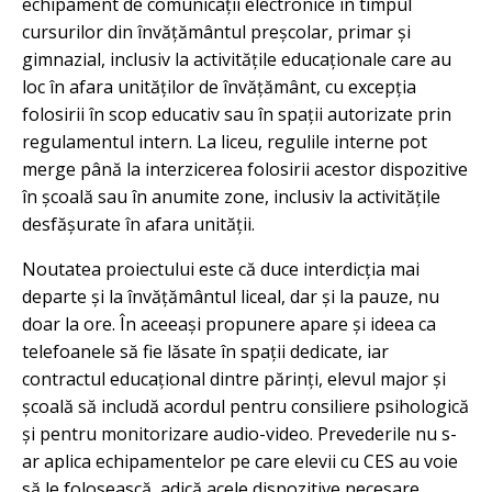
echipament de comunicații electronice în timpul
cursurilor din învățământul preșcolar, primar și
gimnazial, inclusiv la activitățile educaționale care au
loc în afara unităților de învățământ, cu excepția
folosirii în scop educativ sau în spații autorizate prin
regulamentul intern. La liceu, regulile interne pot
merge până la interzicerea folosirii acestor dispozitive
în școală sau în anumite zone, inclusiv la activitățile
desfășurate în afara unității.
Noutatea proiectului este că duce interdicția mai
departe și la învățământul liceal, dar și la pauze, nu
doar la ore. În aceeași propunere apare și ideea ca
telefoanele să fie lăsate în spații dedicate, iar
contractul educațional dintre părinți, elevul major și
școală să includă acordul pentru consiliere psihologică
și pentru monitorizare audio-video. Prevederile nu s-
ar aplica echipamentelor pe care elevii cu CES au voie
să le folosească, adică acele dispozitive necesare