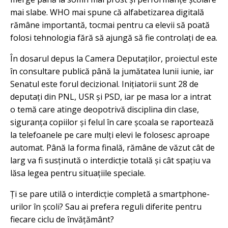
mai slabe. WHO mai spune că alfabetizarea digitală
rămâne importantă, tocmai pentru ca elevii să poată
folosi tehnologia fără să ajungă să fie controlați de ea.
În dosarul depus la Camera Deputaților, proiectul este
în consultare publică până la jumătatea lunii iunie, iar
Senatul este forul decizional. Inițiatorii sunt 28 de
deputați din PNL, USR și PSD, iar pe masa lor a intrat
o temă care atinge deopotrivă disciplina din clase,
siguranța copiilor și felul în care școala se raportează
la telefoanele pe care mulți elevi le folosesc aproape
automat. Până la forma finală, rămâne de văzut cât de
larg va fi susținută o interdicție totală și cât spațiu va
lăsa legea pentru situațiile speciale.
Ți se pare utilă o interdicție completă a smartphone-
urilor în școli? Sau ai prefera reguli diferite pentru
fiecare ciclu de învățământ?