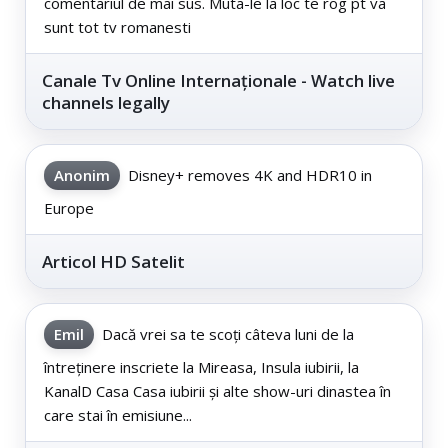
comentariul de mai sus. Muta-le la loc te rog pt va
sunt tot tv romanesti
Canale Tv Online Internaționale - Watch live
channels legally
Anonim
Disney+ removes 4K and HDR10 in
Europe
Articol HD Satelit
Emil
Dacă vrei sa te scoți câteva luni de la
întreținere inscriete la Mireasa, Insula iubirii, la
KanalD Casa Casa iubirii și alte show-uri dinastea în
care stai în emisiune...