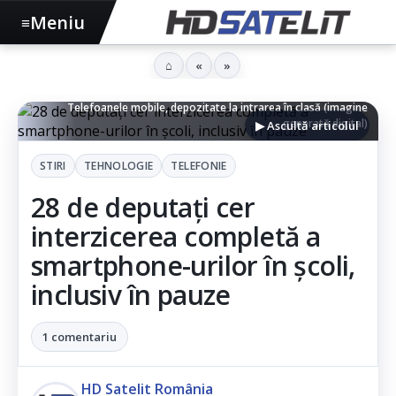
Meniu
≡
⌂
«
»
Telefoanele mobile, depozitate la intrarea în clasă (imagine
generată digital)
▶ Ascultă articolul
STIRI
TEHNOLOGIE
TELEFONIE
28 de deputați cer
interzicerea completă a
smartphone-urilor în școli,
inclusiv în pauze
1 comentariu
HD Satelit România