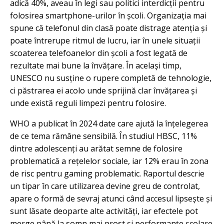
adică 40%, aveau în legi sau politici interdicții pentru
folosirea smartphone-urilor în școli. Organizația mai
spune că telefonul din clasă poate distrage atenția și
poate întrerupe ritmul de lucru, iar în unele situații
scoaterea telefoanelor din școli a fost legată de
rezultate mai bune la învățare. În același timp,
UNESCO nu susține o rupere completă de tehnologie,
ci păstrarea ei acolo unde sprijină clar învățarea și
unde există reguli limpezi pentru folosire.
WHO a publicat în 2024 date care ajută la înțelegerea
de ce tema rămâne sensibilă. În studiul HBSC, 11%
dintre adolescenți au arătat semne de folosire
problematică a rețelelor sociale, iar 12% erau în zona
de risc pentru gaming problematic. Raportul descrie
un tipar în care utilizarea devine greu de controlat,
apare o formă de sevraj atunci când accesul lipsește și
sunt lăsate deoparte alte activități, iar efectele pot
merge până la somn mai prost și performanțe școlare