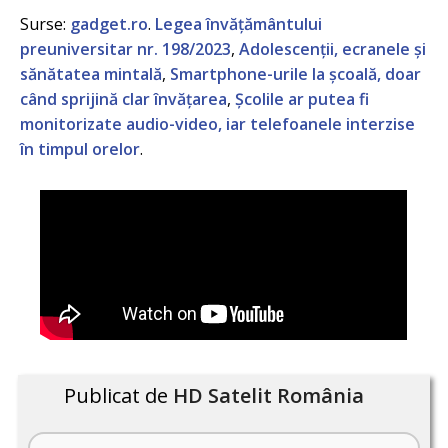
Surse:
gadget.ro
.
Legea învățământului
preuniversitar nr. 198/2023
,
Adolescenții, ecranele și
sănătatea mintală
,
Smartphone-urile la școală, doar
când sprijină clar învățarea
,
Școlile ar putea fi
monitorizate audio-video, iar telefoanele interzise
în timpul orelor
.
Publicat de
HD Satelit România