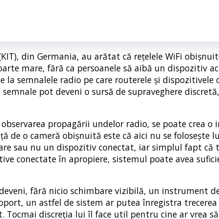
(KIT), din Germania, au arătat că rețelele WiFi obișnuit
foarte mare, fără ca persoanele să aibă un dispozitiv a
e la semnalele radio pe care routerele și dispozitivele
e semnale pot deveni o sursă de supraveghere discretă,
n observarea propagării undelor radio, se poate crea o
ță de o cameră obișnuită este că aici nu se folosește l
e sau nu un dispozitiv conectat, iar simplul fapt că 
itive conectate în apropiere, sistemul poate avea sufic
deveni, fără nicio schimbare vizibilă, un instrument d
oport, un astfel de sistem ar putea înregistra trecerea
Tocmai discreția lui îl face util pentru cine ar vrea să