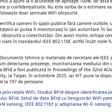
stemul a ajuns la o acuratețe de aproape 100%, iar asta 
ate și confidențialitate. Nu este vorba de o estimare va
folosește doar semnale WiFi obișnuite.
entifica oameni în spații publice fără camere vizibile, i
tățenii ar putea fi monitorizați în țări autoritare. În loc
obișnuită a conectivității. Din acest motiv, echipa ce
clare în standardul IEEE 802.11bf, astfel încât noile fu
 Documente tehnice și materiale de cercetare ale IEEE ș
um detectarea prezenței, monitorizarea mediului din cl
rea BFId a fost publicată în Proceedings of the 32nd A
 la Taipei, în octombrie 2025, iar KIT pune la dispoz
 de la 197 de persoane.
 prin rețele WiFi
,
Studiul BFId despre identificarea p
ului BFId
,
Setul de date BFId cu înregistrări WiFi pen
LAN sensing
,
IEEE 802.11bf și adoptarea Wi-Fi sensing
.