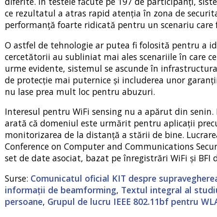
diferite. În testele făcute pe 197 de participanți, si
ce rezultatul a atras rapid atenția în zona de securit
performanță foarte ridicată pentru un scenariu care 
O astfel de tehnologie ar putea fi folosită pentru a id
cercetătorii au subliniat mai ales scenariile în care ce
urme evidente, sistemul se ascunde în infrastructura 
de protecție mai puternice și includerea unor garanții 
nu lase prea mult loc pentru abuzuri.
Interesul pentru WiFi sensing nu a apărut din senin.
arată că domeniul este urmărit pentru aplicații prec
monitorizarea de la distanță a stării de bine. Lucra
Conference on Computer and Communications Security,
set de date asociat, bazat pe înregistrări WiFi și BFI
Surse:
Comunicatul oficial KIT despre supravegherea
informații de beamforming
,
Textul integral al studi
persoane
,
Grupul de lucru IEEE 802.11bf pentru W