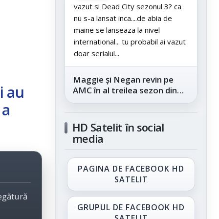
vazut si Dead City sezonul 3? ca
nu s-a lansat inca....de abia de
maine se lanseaza la nivel
international... tu probabil ai vazut
doar serialul...
Maggie și Negan revin pe
i au
AMC în al treilea sezon din
„The Walking Dead: Dead
 a
City”, din...
HD Satelit în social
media
PAGINA DE FACEBOOK HD
SATELIT
legătură
GRUPUL DE FACEBOOK HD
SATELIT