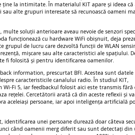
ține la intimitate. În materialul KIT apare și ideea că
ii sau alte grupuri interesate să recunoască oameni ma
 multe soluții anterioare aveau nevoie de senzori spec
da funcționează cu hardware WiFi obișnuit, deja prez
ste grupul de lucru care dezvoltă funcții de WLAN sensi
rezență, mișcare sau alte caracteristici ale spațiului. D
e fi folosită și pentru identificarea oamenilor.
back information, prescurtat BFI. Acestea sunt datele
espre caracteristicile canalului radio. În studiul KIT,
i-Fi 5, iar feedbackul folosit aici este transmis fără 
a rețelei. Cercetătorii arată că din aceste reflexii și var
 aceleiași persoane, iar apoi inteligența artificială p
 identificarea unei persoane durează doar câteva sec
unci când oamenii merg diferit sau sunt detectați din