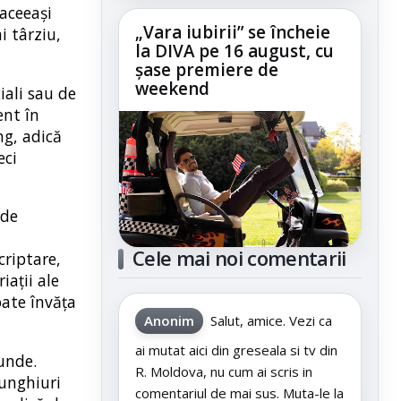
 aceeași
„Vara iubirii” se încheie
i târziu,
la DIVA pe 16 august, cu
șase premiere de
weekend
iali sau de
ent în
ng, adică
eci
 de
Cele mai noi comentarii
criptare,
iații ale
oate învăța
Anonim
Salut, amice. Vezi ca
ai mutat aici din greseala si tv din
unde.
R. Moldova, nu cum ai scris in
 unghiuri
comentariul de mai sus. Muta-le la