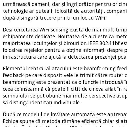
urmărească oameni, dar și îngrijorător pentru oricine 
tehnologie ar putea fi folosită de autorități, compan
după o singură trecere printr-un loc cu WiFi.
Deși cercetarea WiFi sensing există de mai mult timp,
echipamente dedicate. Noutatea de aici este că meto
majoritatea locuințelor și birourilor. IEEE 802.11bf e
folosirea rețelelor pentru a obține informații despre p
infrastructura care ajută la detectarea prezenței poat
Elementul central al atacului este beamforming feed
feedback pe care dispozitivele le trimit către router d
beamforming este prezentat ca o funcție introdusă în W
ceea ce înseamnă că poate fi citit de cineva aflat în raz
semnalului se pot obține mai multe perspective asupra
să distingă identități individuale.
După ce modelul de învățare automată este antrenat,
Echipa spune că metoda rămâne eficientă chiar și at