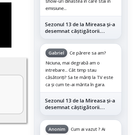
show-uri dinastea în care stai în
emisiune...
Sezonul 13 de la Mireasa și-a
desemnat câștigătorii.
Telespectatorii au decis care
este...
Gabriel
Ce părere sa am?
Niciuna, mai degrabă am o
intrebare... Cât timp stau
căsătoriți? Sa te măriți la TV este
ca și cum te-ai mărita în gara.
Sezonul 13 de la Mireasa și-a
desemnat câștigătorii.
Telespectatorii au decis care
este...
Anonim
Cum ai vazut ? Ai