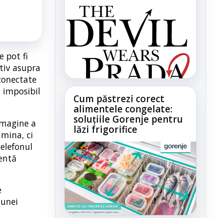
e pot fi
ctiv asupra
 conectate
 imposibil
Cum păstrezi corect
alimentele congelate:
soluțiile Gorenje pentru
 imagine a
lăzi frigorifice
umina, ci
telefonul
ientă
e
 unei