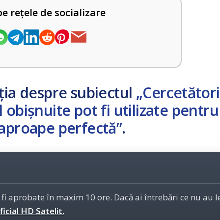
pe rețele de socializare
ția despre subiectul
„Cercetători
obișnuite pot fi utilizate pentru
 aproape perfectă”
.
 fi aprobate în maxim 10 ore. Dacă ai întrebări ce nu au 
icial HD Satelit.