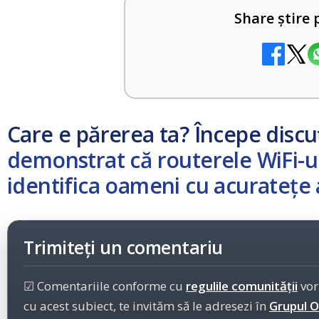
Share știre 
Care e părerea ta? Începe discu
demonstrat că routerele WiFi-ul 
identifica oameni cu acuratețe
Trimiteți un comentariu
☑ Comentariile conforme cu
regulile comunității
vor
cu acest subiect, te invităm să le adresezi în
Grupul Of