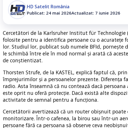
HD Satelit România
Publicat: 24 mai 2026
Actualizat: 7 iunie 2026
Cercetători de la Karlsruher Institut für Technologie 
folosite pentru a identifica persoane cu o acuratețe 
lor. Studiul lor, publicat sub numele BFId, pornește d
le schimbă între ele în mod normal și arată că acest
de conștientizat.
Thorsten Strufe, de la KASTEL, explică faptul că, pri
împrejurimilor și a persoanelor prezente. Diferența fa
radio. Asta înseamnă că nu contează dacă persoana ar
este oprit nu oferă protecție. Dacă există alte dispoz
activitate de semnal pentru a funcționa.
Cercetătorii avertizează că un router obișnuit poate 
monitorizare. Într-o cafenea, la birou sau într-un aer
persoane fără ca persoana să observe ceva neobișnuit. 