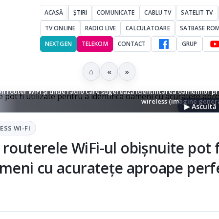
ACASĂ
ȘTIRI
COMUNICATE
CABLU TV
SATELIT TV
TV ONLINE
RADIO LIVE
CALCULATOARE
SATBASE RO
NEXTGEN
TELEKOM
CONTACT
GRUP
⌂
«
»
n router WiFi și unde radio care sugerează identificarea oamenilor p
wireless (imagine genera
▶ Ascultă 
ESS WI-FI
routerele WiFi-ul obișnuite pot f
oameni cu acuratețe aproape perf