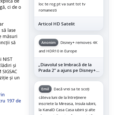
explică de
loc te rog pt va sunt tot tv
gă, ci de o
romanesti
ar
Articol HD Satelit
 să lase
re măsuri
ncții să
Anonim
Disney+ removes 4K
and HDR10 in Europe
i NIST
„Diavolul se îmbracă de la
ădiri și
Prada 2” a ajuns pe Disney+,
CM SIGSAC
după succesul din
iție și un
cinematografe
Emil
Dacă vrei sa te scoți
rin
câteva luni de la întreținere
tru 197 de
inscriete la Mireasa, Insula iubirii,
la KanalD Casa Casa iubirii și alte