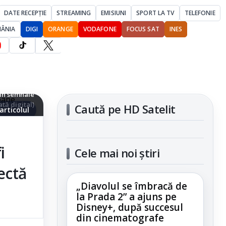
DATE RECEPȚIE
STREAMING
EMISIUNI
SPORT LA TV
TELEFONIE
MÂNIA
DIGI
ORANGE
VODAFONE
FOCUS SAT
INES
rin semnale
tă digital)
Caută pe HD Satelit
articolul
i
Cele mai noi știri
ectă
„Diavolul se îmbracă de
la Prada 2” a ajuns pe
Disney+, după succesul
din cinematografe