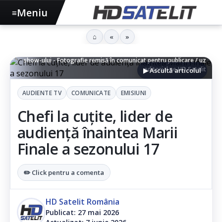
Meniu
≡
⌂
«
»
Jurații Chefi la cuțite, împreună cu chef Mauro Uliassi, în platoul
show-ului - Fotografie remisă în comunicat pentru publicare / uz
editorial pe HD Satelit
▶ Ascultă articolul
AUDIENTE TV
COMUNICATE
EMISIUNI
Chefi la cuțite, lider de
audiență înaintea Marii
Finale a sezonului 17
✏️ Click pentru a comenta
HD Satelit România
Publicat: 27 mai 2026