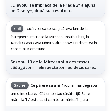
„Diavolul se îmbracă de la Prada 2” a ajuns
pe Disney+, după succesul din
cinematografe
Emil
Dacă vrei sa te scoți câteva luni de la
întreținere inscriete la Mireasa, Insula iubirii, la
KanalD Casa Casa iubirii și alte show-uri dinastea în
care stai în emisiune...
Sezonul 13 de la Mireasa și-a desemnat
câștigătorii. Telespectatorii au decis care
este...
Gabriel
Ce părere sa am? Niciuna, mai degrabă
am o intrebare... Cât timp stau căsătoriți? Sa te
măriți la TV este ca și cum te-ai mărita în gara.