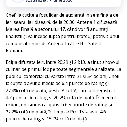
Actualizat: 7 iunie 2026
Chefi la cuțite a fost lider de audiență în semifinala de
ieri seară, iar diseară, de la 20:30, Antena 1 difuzează
Marea Finală a sezonului 17, când vor fi anunțați
finaliștii și va începe lupta pentru trofeu, potrivit unui
comunicat remis de Antena 1 către HD Satelit
Romania.
Ediția difuzată ieri, între 20:29 și 24:13, a ținut show-ul
culinar pe primul loc pe toate segmentele analizate. La
publicul comercial cu vârste între 21 și 54 de ani, Chefi
la cuțite a avut o medie de 6.4 puncte de rating și
27.4% cotă de piață, peste Pro TV, care a înregistrat
4.7 puncte de rating și 20.2% cotă de piață. În mediul
urban, emisiunea a ajuns la 6.5 puncte de rating și
22.2% cotă de piață, în timp ce Pro TV a avut 4.6
puncte de rating și 15.7% cotă de piață.