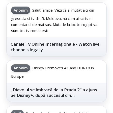
Anonim
Salut, amice. Vezi ca ai mutat aici din
greseala si tv din R. Moldova, nu cum ai scris in
comentariul de mai sus. Muta-le la loc te rog pt va
sunt tot tv romanesti
Canale Tv Online Internaționale - Watch live
channels legally
Anonim
Disney+ removes 4K and HDR10 in
Europe
„Diavolul se îmbracă de la Prada 2” a ajuns
pe Disney+, după succesul din
cinematografe