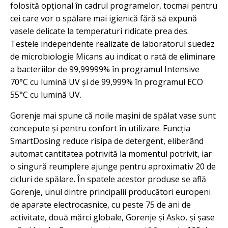
folosită opțional în cadrul programelor, tocmai pentru
cei care vor o spălare mai igienică fără să expună
vasele delicate la temperaturi ridicate prea des.
Testele independente realizate de laboratorul suedez
de microbiologie Micans au indicat o rată de eliminare
a bacteriilor de 99,99999% în programul Intensive
70°C cu lumină UV și de 99,999% în programul ECO
55°C cu lumină UV.
Gorenje mai spune că noile mașini de spălat vase sunt
concepute și pentru confort în utilizare. Funcția
SmartDosing reduce risipa de detergent, eliberând
automat cantitatea potrivită la momentul potrivit, iar
o singură reumplere ajunge pentru aproximativ 20 de
cicluri de spălare. În spatele acestor produse se află
Gorenje, unul dintre principalii producători europeni
de aparate electrocasnice, cu peste 75 de ani de
activitate, două mărci globale, Gorenje și Asko, și șase