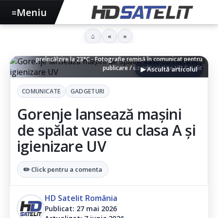
Meniu
≡
⌂
«
»
Mașină de spălat vase Gorenje cu eficiență energetică A și
preîncălzire la 23°C - Fotografie remisă în comunicat pentru
publicare / uz editorial pe HD Satelit
▶ Ascultă articolul
COMUNICATE
GADGETURI
Gorenje lansează mașini
de spălat vase cu clasa A și
igienizare UV
✏️ Click pentru a comenta
HD Satelit România
Publicat: 27 mai 2026