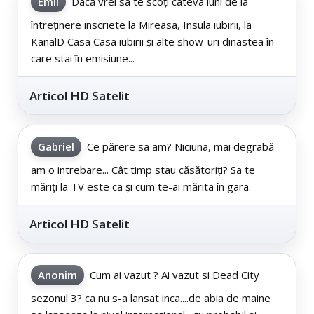
Emil
Dacă vrei sa te scoți câteva luni de la
întreținere inscriete la Mireasa, Insula iubirii, la
KanalD Casa Casa iubirii și alte show-uri dinastea în
care stai în emisiune...
Articol HD Satelit
Gabriel
Ce părere sa am? Niciuna, mai degrabă
am o intrebare... Cât timp stau căsătoriți? Sa te
măriți la TV este ca și cum te-ai mărita în gara.
Articol HD Satelit
Anonim
Cum ai vazut ? Ai vazut si Dead City
sezonul 3? ca nu s-a lansat inca....de abia de maine