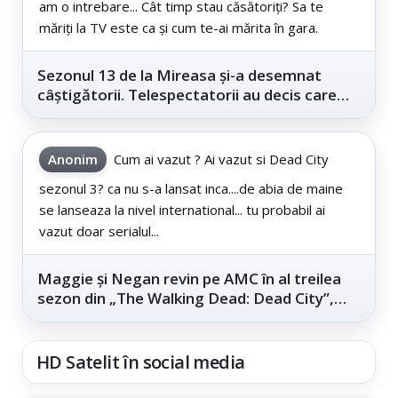
am o intrebare... Cât timp stau căsătoriți? Sa te
măriți la TV este ca și cum te-ai mărita în gara.
Sezonul 13 de la Mireasa și-a desemnat
câștigătorii. Telespectatorii au decis care
este...
Anonim
Cum ai vazut ? Ai vazut si Dead City
sezonul 3? ca nu s-a lansat inca....de abia de maine
se lanseaza la nivel international... tu probabil ai
vazut doar serialul...
Maggie și Negan revin pe AMC în al treilea
sezon din „The Walking Dead: Dead City”,
din...
HD Satelit în social media