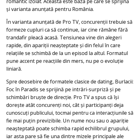
romantic izolat. Aceasta este baza pe care se sprijină
și varianta anunțată pentru România.
În varianta anunțată de Pro TV, concurenții trebuie să
formeze cupluri ca să continue, iar cine rămâne fără
trandafir pleacă acasă. Tensiunea vine din alegeri
rapide, din apariții neașteptate și din felul în care
relațiile se schimbă de la un episod la altul. Formatul
pune accent pe reacțiile din mers, nu pe o evoluție
liniară.
Spre deosebire de formatele clasice de dating, Burlacii:
Foc în Paradis se sprijină pe intrări-surpriză și pe
schimbări bruște de direcție. Pro TV a spus că își
dorește atât concurenți noi, cât și participanți deja
cunoscuți publicului, tocmai pentru ca interacțiunile să
fie mai puțin previzibile. Un nume nou sau o apariție
neașteptată poate schimba rapid echilibrul grupului,
iar asta pare să fie una dintre mizele principale ale