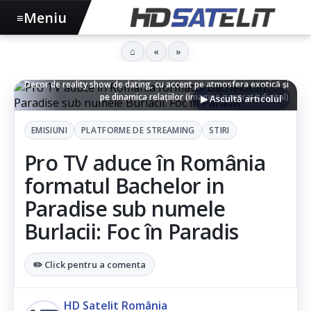
Meniu
≡
⌂
«
»
Decor de reality show de dating, cu accent pe atmosfera exotică și
pe dinamica relațiilor (imagine generată digital)
▶ Ascultă articolul
EMISIUNI
PLATFORME DE STREAMING
STIRI
Pro TV aduce în România
formatul Bachelor in
Paradise sub numele
Burlacii: Foc în Paradis
✏️ Click pentru a comenta
HD Satelit România