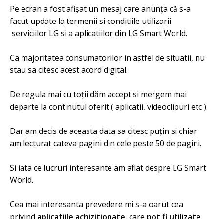
Pe ecran a fost afișat un mesaj care anunța că s-a
facut update la termenii si conditiile utilizarii
serviciilor LG si a aplicatiilor din LG Smart World.
Ca majoritatea consumatorilor in astfel de situatii, nu
stau sa citesc acest acord digital.
De regula mai cu toții dăm accept si mergem mai
departe la continutul oferit ( aplicatii, videoclipuri etc ).
Dar am decis de aceasta data sa citesc puțin si chiar
am lecturat cateva pagini din cele peste 50 de pagini.
Si iata ce lucruri interesante am aflat despre LG Smart
World.
Cea mai interesanta prevedere mi s-a oarut cea
privind
aplicatiile achizitionate
, care
pot fi utilizate