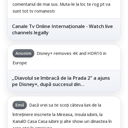
comentariul de mai sus. Muta-le la loc te rog pt va
sunt tot tv romanesti
Canale Tv Online Internaționale - Watch live
channels legally
Anonim
Disney+ removes 4K and HDR10 in
Europe
„Diavolul se îmbracă de la Prada 2” a ajuns
pe Disney+, după succesul din
cinematografe
Emil
Dacă vrei sa te scoți câteva luni de la
întreținere inscriete la Mireasa, Insula iubirii, la
KanalD Casa Casa iubirii și alte show-uri dinastea în
care stai în emisiune...