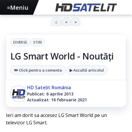
Meniu
≡
⌂
«
»
DIVERSE
STIRI
LG Smart World - Noutăți
✏️ Click pentru a comenta
▶ Ascultă articolul
HD Satelit România
Publicat: 6 aprilie 2013
Actualizat: 16 februarie 2021
Ieri am dorit sa accesez LG Smart World pe un
televizor LG Smart.