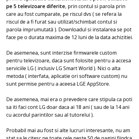
pe 5 televizoare diferite
, prin contul si parola prin
care au fost cumparate, pe riscul dvs ( se refera la
riscul de a fi furat sau utilizat/schimbat contul si
parola imprumutată ). Downloadul si instalarea se pot
face pe o durata maxima de 12 luni de la data achizitiei.
De asemenea, sunt interzise firmwarele custom
pentru televizoare, daca sunt folosite pentru a accesa
serviciile LG ( inclusiv LG Smart World ). Nici o alta
metoda ( interfata, aplicatie ori software custom) nu
sunt permise pentru a aceesa LGE AppStore.
De asemenea, mai era o prevedere care stipula ca poti
sa iti faci cont LG doar daca ai 18 ani ( sau de la 14 ani
cu acordul parintilor sau al tutorelui ).
Probabil mai au fost si alte lucruri interesante, nu am
stat sa le citesc pe toate cele peste 50 de pagini fiindca