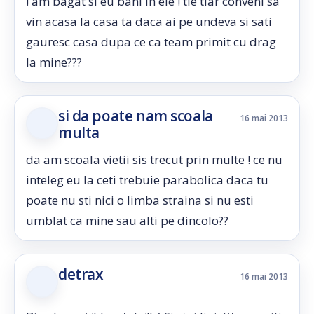
! am bagat si eu bani in ele ! tie tiar conveni sa
vin acasa la casa ta daca ai pe undeva si sati
gauresc casa dupa ce ca team primit cu drag
la mine???
si da poate nam scoala
16 mai 2013
multa
da am scoala vietii sis trecut prin multe ! ce nu
inteleg eu la ceti trebuie parabolica daca tu
poate nu sti nici o limba straina si nu esti
umblat ca mine sau alti pe dincolo??
detrax
16 mai 2013