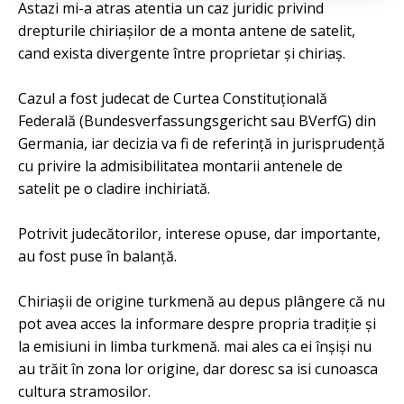
Astazi mi-a atras atentia un caz juridic privind
drepturile chiriașilor de a monta antene de satelit,
cand exista divergente între proprietar și chiriaș.
Cazul a fost judecat de Curtea Constituțională
Federală (Bundesverfassungsgericht sau BVerfG) din
Germania, iar decizia va fi de referință in jurisprudență
cu privire la admisibilitatea montarii antenele de
satelit pe o cladire inchiriată.
Potrivit judecătorilor, interese opuse, dar importante,
au fost puse în balanță.
Chiriașii de origine turkmenă au depus plângere că nu
pot avea acces la informare despre propria tradiție și
la emisiuni in limba turkmenă. mai ales ca ei înșiși nu
au trăit în zona lor origine, dar doresc sa isi cunoasca
cultura stramosilor.