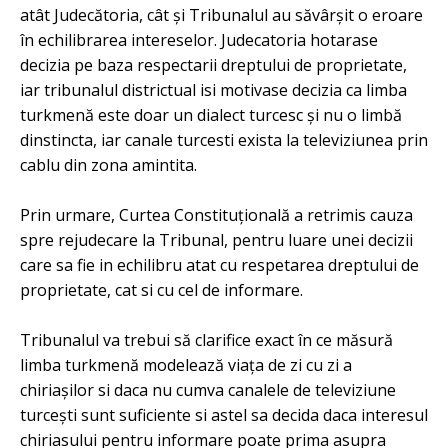
atât Judecătoria, cât și Tribunalul au săvârșit o eroare
în echilibrarea intereselor. Judecatoria hotarase
decizia pe baza respectarii dreptului de proprietate,
iar tribunalul districtual isi motivase decizia ca limba
turkmenă este doar un dialect turcesc și nu o limbă
dinstincta, iar canale turcesti exista la televiziunea prin
cablu din zona amintita.
Prin urmare, Curtea Constituțională a retrimis cauza
spre rejudecare la Tribunal, pentru luare unei decizii
care sa fie in echilibru atat cu respetarea dreptului de
proprietate, cat si cu cel de informare.
Tribunalul va trebui să clarifice exact în ce măsură
limba turkmenă modelează viața de zi cu zi a
chiriașilor si daca nu cumva canalele de televiziune
turcești sunt suficiente si astel sa decida daca interesul
chiriasului pentru informare poate prima asupra