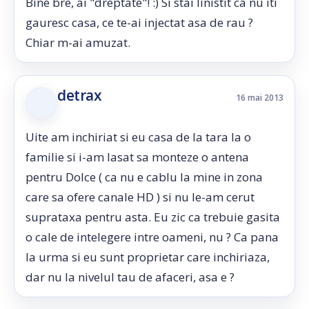
Bine bre, ai "dreptate"! :) Si stai linistit ca nu iti
gauresc casa, ce te-ai injectat asa de rau ?
Chiar m-ai amuzat.
detrax
16 mai 2013
Uite am inchiriat si eu casa de la tara la o
familie si i-am lasat sa monteze o antena
pentru Dolce ( ca nu e cablu la mine in zona
care sa ofere canale HD ) si nu le-am cerut
suprataxa pentru asta. Eu zic ca trebuie gasita
o cale de intelegere intre oameni, nu ? Ca pana
la urma si eu sunt proprietar care inchiriaza,
dar nu la nivelul tau de afaceri, asa e ?