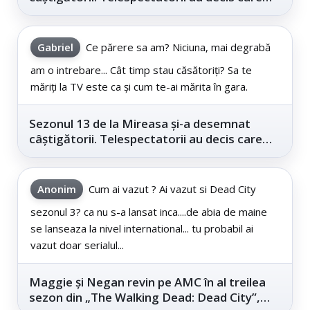
este...
Gabriel
Ce părere sa am? Niciuna, mai degrabă
am o intrebare... Cât timp stau căsătoriți? Sa te
măriți la TV este ca și cum te-ai mărita în gara.
Sezonul 13 de la Mireasa și-a desemnat
câștigătorii. Telespectatorii au decis care
este...
Anonim
Cum ai vazut ? Ai vazut si Dead City
sezonul 3? ca nu s-a lansat inca....de abia de maine
se lanseaza la nivel international... tu probabil ai
vazut doar serialul...
Maggie și Negan revin pe AMC în al treilea
sezon din „The Walking Dead: Dead City”,