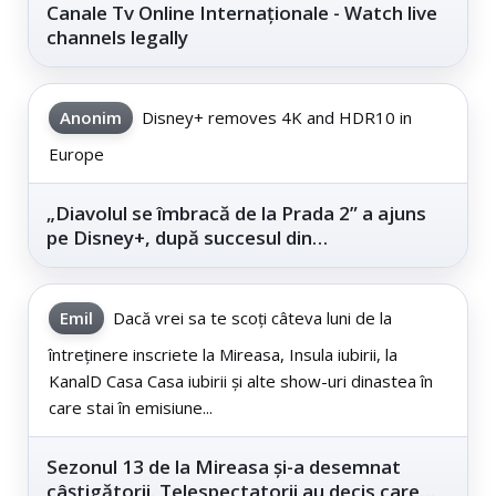
Canale Tv Online Internaționale - Watch live
channels legally
Anonim
Disney+ removes 4K and HDR10 in
Europe
„Diavolul se îmbracă de la Prada 2” a ajuns
pe Disney+, după succesul din
cinematografe
Emil
Dacă vrei sa te scoți câteva luni de la
întreținere inscriete la Mireasa, Insula iubirii, la
KanalD Casa Casa iubirii și alte show-uri dinastea în
care stai în emisiune...
Sezonul 13 de la Mireasa și-a desemnat
câștigătorii. Telespectatorii au decis care