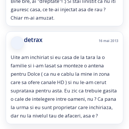
Bine bre, ai "dreptate"! :) Si stai linistit ca nu iti
gauresc casa, ce te-ai injectat asa de rau ?
Chiar m-ai amuzat.
detrax
16 mai 2013
Uite am inchiriat si eu casa de la tara la o
familie si i-am lasat sa monteze o antena
pentru Dolce ( ca nu e cablu la mine in zona
care sa ofere canale HD ) si nu le-am cerut
suprataxa pentru asta. Eu zic ca trebuie gasita
o cale de intelegere intre oameni, nu ? Ca pana
la urma si eu sunt proprietar care inchiriaza,
dar nu la nivelul tau de afaceri, asa e ?