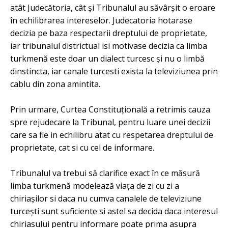
atât Judecătoria, cât și Tribunalul au săvârșit o eroare
în echilibrarea intereselor. Judecatoria hotarase
decizia pe baza respectarii dreptului de proprietate,
iar tribunalul districtual isi motivase decizia ca limba
turkmenă este doar un dialect turcesc și nu o limbă
dinstincta, iar canale turcesti exista la televiziunea prin
cablu din zona amintita.
Prin urmare, Curtea Constituțională a retrimis cauza
spre rejudecare la Tribunal, pentru luare unei decizii
care sa fie in echilibru atat cu respetarea dreptului de
proprietate, cat si cu cel de informare.
Tribunalul va trebui să clarifice exact în ce măsură
limba turkmenă modelează viața de zi cu zi a
chiriașilor si daca nu cumva canalele de televiziune
turcești sunt suficiente si astel sa decida daca interesul
chiriasului pentru informare poate prima asupra