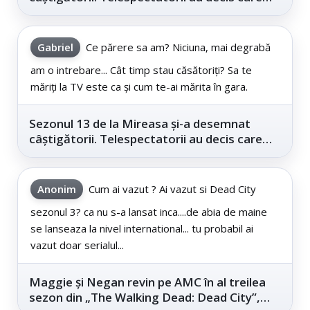
este...
Gabriel
Ce părere sa am? Niciuna, mai degrabă
am o intrebare... Cât timp stau căsătoriți? Sa te
măriți la TV este ca și cum te-ai mărita în gara.
Sezonul 13 de la Mireasa și-a desemnat
câștigătorii. Telespectatorii au decis care
este...
Anonim
Cum ai vazut ? Ai vazut si Dead City
sezonul 3? ca nu s-a lansat inca....de abia de maine
se lanseaza la nivel international... tu probabil ai
vazut doar serialul...
Maggie și Negan revin pe AMC în al treilea
sezon din „The Walking Dead: Dead City”,