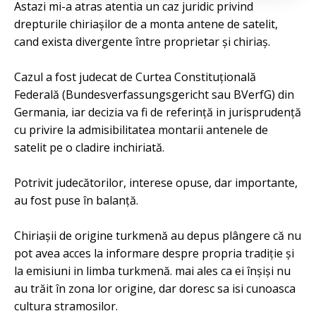
Astazi mi-a atras atentia un caz juridic privind
drepturile chiriașilor de a monta antene de satelit,
cand exista divergente între proprietar și chiriaș.
Cazul a fost judecat de Curtea Constituțională
Federală (Bundesverfassungsgericht sau BVerfG) din
Germania, iar decizia va fi de referință in jurisprudență
cu privire la admisibilitatea montarii antenele de
satelit pe o cladire inchiriată.
Potrivit judecătorilor, interese opuse, dar importante,
au fost puse în balanță.
Chiriașii de origine turkmenă au depus plângere că nu
pot avea acces la informare despre propria tradiție și
la emisiuni in limba turkmenă. mai ales ca ei înșiși nu
au trăit în zona lor origine, dar doresc sa isi cunoasca
cultura stramosilor.