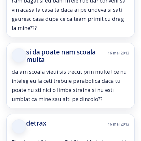
! am bagat si eu bani in ele ! tie tiar conveni sa
vin acasa la casa ta daca ai pe undeva si sati
gauresc casa dupa ce ca team primit cu drag
la mine???
si da poate nam scoala
16 mai 2013
multa
da am scoala vietii sis trecut prin multe ! ce nu
inteleg eu la ceti trebuie parabolica daca tu
poate nu sti nici o limba straina si nu esti
umblat ca mine sau alti pe dincolo??
detrax
16 mai 2013