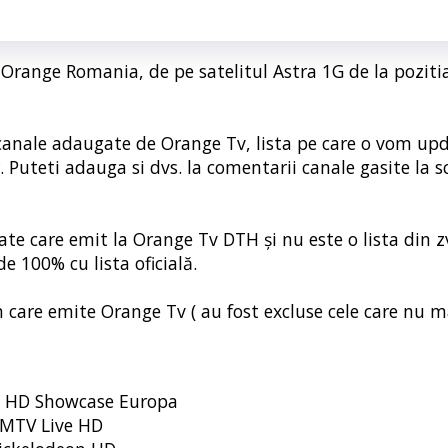
a Orange Romania, de pe satelitul Astra 1G de la poziti
oi canale adaugate de Orange Tv, lista pe care o vom up
r. Puteti adauga si dvs. la comentarii canale gasite la s
icate care emit la Orange Tv DTH și nu este o lista din z
de 100% cu lista oficială.
n care emite Orange Tv ( au fost excluse cele care nu m
y HD Showcase Europa
MTV Live HD