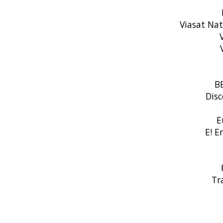
Viasat Nat
V
V
BB
Disc
E
E! E
R
Tra