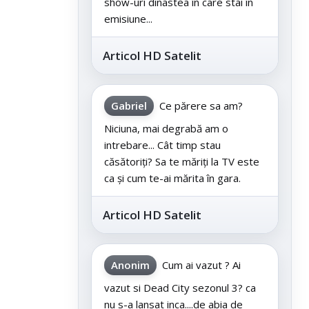
show-uri dinastea în care stai în
emisiune...
Articol HD Satelit
Gabriel
Ce părere sa am?
Niciuna, mai degrabă am o
intrebare... Cât timp stau
căsătoriți? Sa te măriți la TV este
ca și cum te-ai mărita în gara.
Articol HD Satelit
Anonim
Cum ai vazut ? Ai
vazut si Dead City sezonul 3? ca
nu s-a lansat inca....de abia de