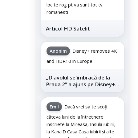
loc te rog pt va sunt tot tv
romanesti
Articol HD Satelit
Anonim
Disney+ removes 4K
and HDR10 in Europe
„Diavolul se îmbracă de la
Prada 2” a ajuns pe Disney+,
după succesul din
cinematografe
Emil
Dacă vrei sa te scoți
câteva luni de la întreținere
inscriete la Mireasa, Insula iubirii,
la KanalD Casa Casa iubirii și alte