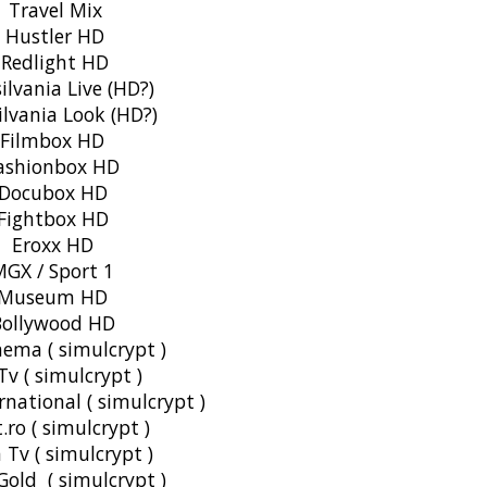
Travel Mix
Hustler HD
Redlight HD
ilvania Live (HD?)
ilvania Look (HD?)
Filmbox HD
ashionbox HD
Docubox HD
Fightbox HD
Eroxx HD
GX / Sport 1
Museum HD
Bollywood HD
nema ( simulcrypt )
Tv ( simulcrypt )
rnational ( simulcrypt )
.ro ( simulcrypt )
 Tv ( simulcrypt )
Gold ( simulcrypt )