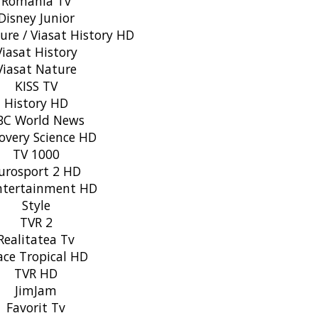
România Tv
Disney Junior
ure / Viasat History HD
iasat History
iasat Nature
KISS TV
History HD
C World News
overy Science HD
TV 1000
urosport 2 HD
ntertainment HD
Style
TVR 2
ealitatea Tv
ce Tropical HD
TVR HD
JimJam
Favorit Tv