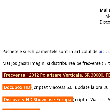
Mai 
Mo
Disc
Pachetele si echipamentele sunt in articolul de
aici
, 
Mai jos găsiți imagini și distribuirea pe frecvențe ( 7 
Frecventa 12012 Polarizare Verticala, SR 30000,
Docubox HD
( criptat Viaccess 5.0, update la ora 20
Discovery HD Showcase Europa
( criptat Viaccess 