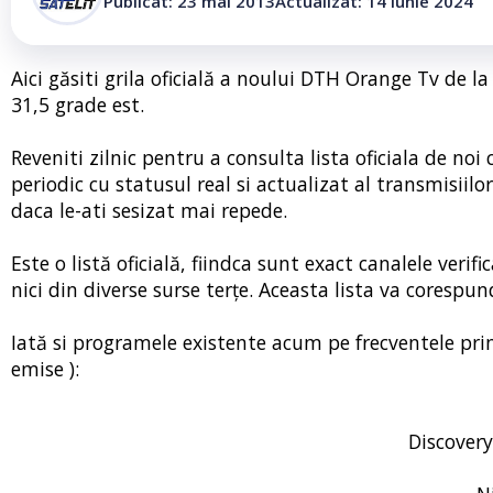
Publicat: 23 mai 2013
Actualizat: 14 iunie 2024
Aici găsiti grila oficială a noului DTH Orange Tv de l
31,5 grade est.
Reveniti zilnic pentru a consulta lista oficiala de n
periodic cu statusul real si actualizat al transmisiilo
daca le-ati sesizat mai repede.
Este o listă oficială, fiindca sunt exact canalele verif
nici din diverse surse terțe. Aceasta lista va corespun
Iată si programele existente acum pe frecventele pri
emise ):
Discover