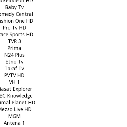
ckelodeon HD
Baby Tv
medy Central
shion One HD
Pro Tv HD
ace Sports HD
TVR 3
Prima
N24 Plus
Etno Tv
Taraf Tv
PVTV HD
VH 1
iasat Explorer
BC Knowledge
imal Planet HD
ezzo Live HD
MGM
Antena 1