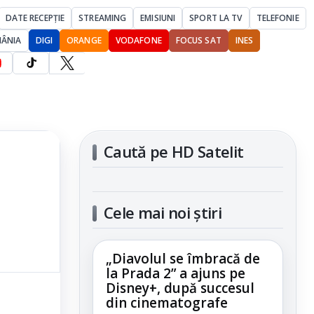
DATE RECEPȚIE
STREAMING
EMISIUNI
SPORT LA TV
TELEFONIE
MÂNIA
DIGI
ORANGE
VODAFONE
FOCUS SAT
INES
Caută pe HD Satelit
Cele mai noi știri
„Diavolul se îmbracă de
la Prada 2” a ajuns pe
Disney+, după succesul
din cinematografe