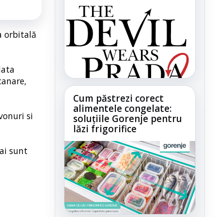
a orbitală
data
canare,
Cum păstrezi corect
alimentele congelate:
vonuri si
soluțiile Gorenje pentru
lăzi frigorifice
ai sunt