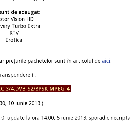
sunt de adaugat:
tor Vision HD
overy Turbo Extra
RTV
Erotica
iar prețurile pachetelor sunt în articolul de
aici
.
transpondere ) :
 FEC 3/4,DVB-S2/8PSK MPEG-4
:30, 10 iunie 2013 )
5.0, update la ora 14:00, 5 iunie 2013; sporadic necripta