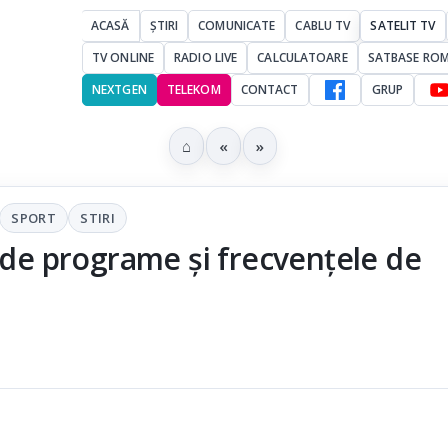
ACASĂ
ȘTIRI
COMUNICATE
CABLU TV
SATELIT TV
TV ONLINE
RADIO LIVE
CALCULATOARE
SATBASE RO
NEXTGEN
TELEKOM
CONTACT
GRUP
⌂
«
»
SPORT
STIRI
ă de programe și frecvențele de