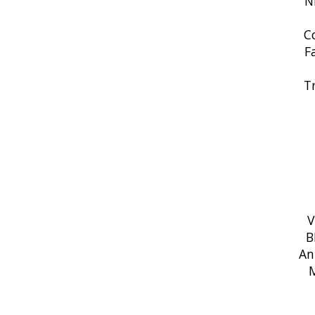
Ni
Co
Fa
Tr
V
B
An
M