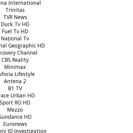
na International
Trinitas
TVR News
Duck Tv HD
Fuel Tv HD
Național Tv
nal Geographic HD
covery Channel
CBS Reality
Minimax
foria Lifestyle
Antena 2
B1 TV
ace Urban HD
Sport RO HD
Mezzo
Sundance HD
Euronews
ry ID Investigation