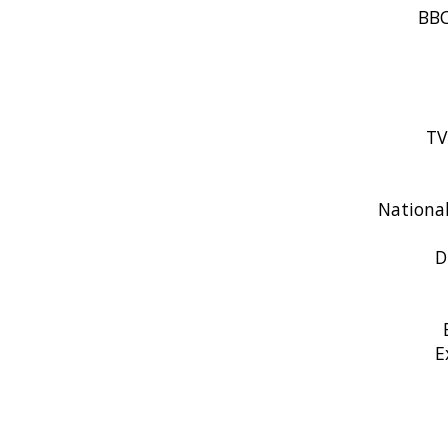
BBC
TVR
National
D
E
E