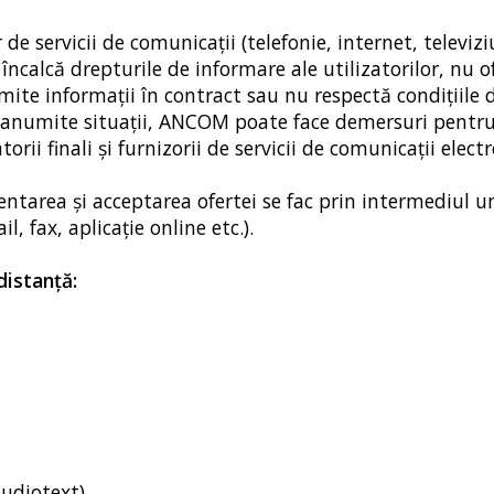
 de servicii de comunicaţii (telefonie, internet, televizi
încalcă drepturile de informare ale utilizatorilor, nu o
mite informaţii în contract sau nu respectă condiţiile 
în anumite situaţii, ANCOM poate face demersuri pentr
torii finali şi furnizorii de servicii de comunicaţii electr
entarea şi acceptarea ofertei se fac prin intermediul u
, fax, aplicaţie online etc.).
distanţă:
udiotext),