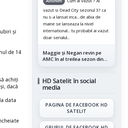
Anonim
Cum ai vazut ? Ai
vazut si Dead City sezonul 3? ca
nu s-a lansat inca....de abia de
maine se lanseaza la nivel
international... tu probabil ai vazut
ubiri şi
doar serialul...
enul de 14
Maggie și Negan revin pe
AMC în al treilea sezon din
„The Walking Dead: Dead
City”, din...
să achiţi
HD Satelit în social
 şi, dacă
media
 la data
PAGINA DE FACEBOOK HD
SATELIT
încheiate
GRUPUL DE FACEBOOK HD