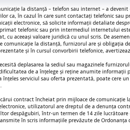
unicaţie la distanţă – telefon sau internet – a devenit 
or ca, în cazul în care sunt contactaţi telefonic sau pr
caţii electronice, să solicite informaţii detaliate despr
xprimat telefonic sau prin intermediul internetului este
at, cu aceeaşi valoare juridică cu unul scris. De asemen
e comunicaţie la distanţă, furnizorul are şi obligaţia d
 prezentate şi în cursul convorbirii telefonice, avertiz
ecesită deplasarea la sediul sau magazinele furnizorulu
 dificultatea de a înţelege şi reţine anumite informaţii
 a înţeles serviciul sau oferta prezentată, poate cere u
.
cărui contract încheiat prin mijloace de comunicaţie l
 electronice, utilizatorul are dreptul de a denunţa cont
 altor despăgubiri, într-un termen de 14 zile lucrătoare
 transmite în scris informaţiile prevăzute de Ordonanţa