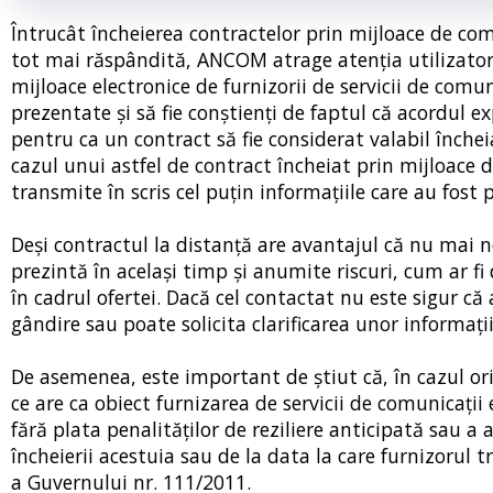
Întrucât încheierea contractelor prin mijloace de com
tot mai răspândită, ANCOM atrage atenţia utilizatoril
mijloace electronice de furnizorii de servicii de comuni
prezentate şi să fie conştienţi de faptul că acordul e
pentru ca un contract să fie considerat valabil închei
cazul unui astfel de contract încheiat prin mijloace d
transmite în scris cel puţin informaţiile care au fost
Deşi contractul la distanţă are avantajul că nu mai n
prezintă în acelaşi timp şi anumite riscuri, cum ar fi
în cadrul ofertei. Dacă cel contactat nu este sigur că
gândire sau poate solicita clarificarea unor informaţii
De asemenea, este important de ştiut că, în cazul ori
ce are ca obiect furnizarea de servicii de comunicaţii
fără plata penalităţilor de reziliere anticipată sau a
încheierii acestuia sau de la data la care furnizorul
a Guvernului nr. 111/2011.