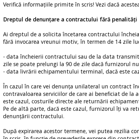
Verifică informaţiile primite în scris! Vezi dacă aces
Dreptul de denunţare a contractului fără penalităţi
Ai dreptul de a solicita încetarea contractului închei
fără invocarea vreunui motiv, în termen de 14 zile lu
- data încheierii contractului sau de la data transmit
zile se poate prelungi la 90 de zile dacă furnizorul nu 
- data livrării echipamentului terminal, dacă este caz
În cazul în care vei denunţa unilateral un contract înc
contravaloarea serviciilor de care ai beneficiat de la 
este cazul, costurile directe ale returnării echipamen
Pe de altă parte, dacă este cazul, furnizorul îţi va re
denunţării contractului.
După expirarea acestor termene, vei putea rezilia cont
în scris, în funcţie de prevederile exprese din contrac