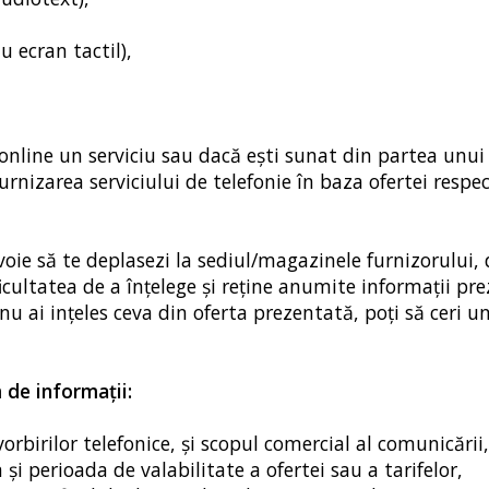
 ecran tactil),
 online un serviciu sau dacă eşti sunat din partea unui 
rnizarea serviciului de telefonie în baza ofertei respec
oie să te deplasezi la sediul/magazinele furnizorului, 
ficultatea de a înţelege şi reţine anumite informaţii pr
u nu ai inţeles ceva din oferta prezentată, poţi să ceri 
 de informaţii:
vorbirilor telefonice, și scopul comercial al comunicării,
m și perioada de valabilitate a ofertei sau a tarifelor,