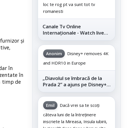
loc te rog pt va sunt tot tv
romanesti
Canale Tv Online
Internaționale - Watch live
channels legally
furnizor şi
tive,
Anonim
Disney+ removes 4K
and HDR10 in Europe
dar în
ezentate în
„Diavolul se îmbracă de la
un timp de
Prada 2” a ajuns pe Disney+,
după succesul din
cinematografe
Emil
Dacă vrei sa te scoți
câteva luni de la întreținere
inscriete la Mireasa, Insula iubirii,