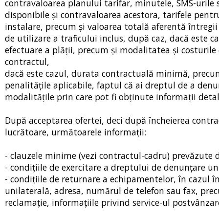
contravaloarea planului tarifar, minutele, SMS-urile s
disponibile și contravaloarea acestora, tarifele pentr
instalare, precum și valoarea totală aferentă întregii 
de utilizare a traficului inclus, după caz, dacă este 
efectuare a plății, precum și modalitatea și costurile 
contractul,
dacă este cazul, durata contractuală minimă, precum 
penalitățile aplicabile, faptul că ai dreptul de a den
modalitățile prin care pot fi obținute informații deta
După acceptarea ofertei, deci după încheierea contract
lucrătoare, următoarele informaţii:
- clauzele minime (vezi contractul-cadru) prevăzute de
- condiţiile de exercitare a dreptului de denunţare un
- condițiile de returnare a echipamentelor, în cazul în
unilaterală, adresa, numărul de telefon sau fax, prec
reclamație, informațiile privind service-ul postvânzar