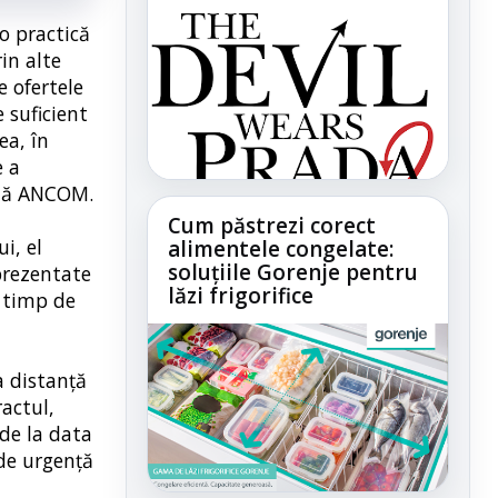
o practică
in alte
e ofertele
 suficient
ea, în
e a
ează ANCOM.
Cum păstrezi corect
i, el
alimentele congelate:
soluțiile Gorenje pentru
 prezentate
lăzi frigorifice
n timp de
a distanţă
ractul,
 de la data
 de urgenţă