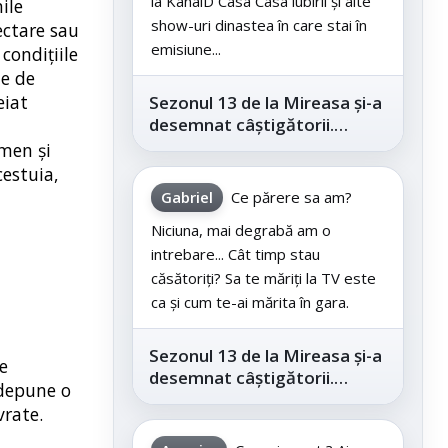
la KanalD Casa Casa iubirii și alte
ile
show-uri dinastea în care stai în
ectare sau
emisiune...
condițiile
le de
eiat
Sezonul 13 de la Mireasa și-a
desemnat câștigătorii.
Telespectatorii au decis care
rmen și
este...
cestuia,
Gabriel
Ce părere sa am?
Niciuna, mai degrabă am o
intrebare... Cât timp stau
căsătoriți? Sa te măriți la TV este
ca și cum te-ai mărita în gara.
Sezonul 13 de la Mireasa și-a
re
desemnat câștigătorii.
 depune o
Telespectatorii au decis care
vrate.
este...