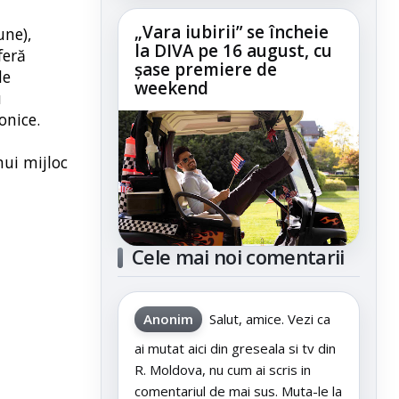
„Vara iubirii” se încheie
une),
la DIVA pe 16 august, cu
feră
șase premiere de
de
weekend
u
onice.
nui mijloc
Cele mai noi comentarii
Anonim
Salut, amice. Vezi ca
ai mutat aici din greseala si tv din
R. Moldova, nu cum ai scris in
comentariul de mai sus. Muta-le la