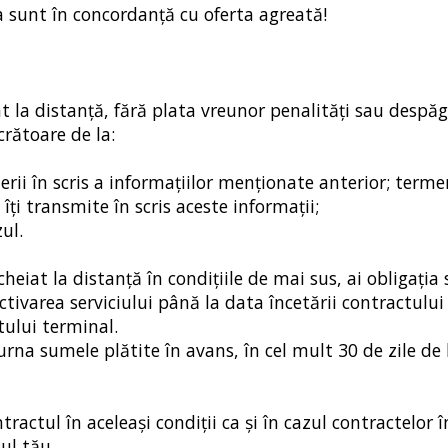
tea sunt în concordanţă cu oferta agreată!
at la distanţă, fără plata vreunor penalităţi sau despăg
crătoare de la:
erii în scris a informaţiilor menţionate anterior; term
îţi transmite în scris aceste informaţii;
ul.
heiat la distanţă în condiţiile de mai sus, ai obligaţia 
activarea serviciului până la data încetării contractului
tului terminal.
turna sumele plătite în avans, în cel mult 30 de zile de
ractul în aceleaşi condiţii ca şi în cazul contractelor 
tul tău.