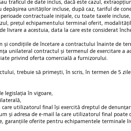
au traficul de date inclus, dacă este cazul, extraopțiun
u depăşirea unităţilor incluse, după caz, tariful de con
perioade contractuale inițiale, cu toate taxele incluse, 
cazul, prețul echipamentului terminal oferit, modalități
de livrare a acestuia, data la care este considerat înch
și condițiile de încetare a contractului înainte de te
unța unilateral contractul și termenul de exercitare a a
liate privind oferta comercială a furnizorului.
ului, trebuie să primeşti, în scris, în termen de 5 zile
 legislaţia în vigoare,
ilaterală,
 care utilizatorul final își exercită dreptul de denunța
um și adresa de e-mail la care utilizatorul final poate
e, garanțiile oferite pentru echipamentele terminale li