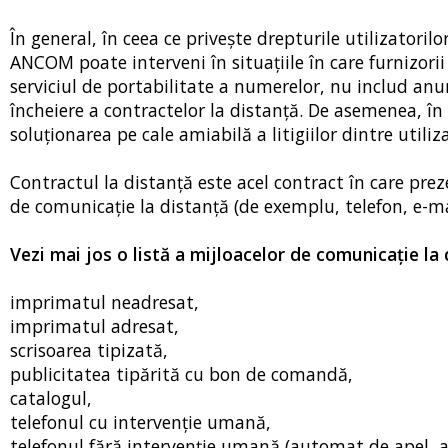
În general, în ceea ce priveşte drepturile utilizatorilor
ANCOM poate interveni în situaţiile în care furnizorii 
serviciul de portabilitate a numerelor, nu includ anu
încheiere a contractelor la distanţă. De asemenea, 
soluţionarea pe cale amiabilă a litigiilor dintre utiliza
Contractul la distanţă este acel contract în care prez
de comunicaţie la distanţă (de exemplu, telefon, e-mail
Vezi mai jos o listă a mijloacelor de comunicaţie la 
imprimatul neadresat,
imprimatul adresat,
scrisoarea tipizată,
publicitatea tipărită cu bon de comandă,
catalogul,
telefonul cu intervenție umană,
telefonul fără intervenție umană (automat de apel, a