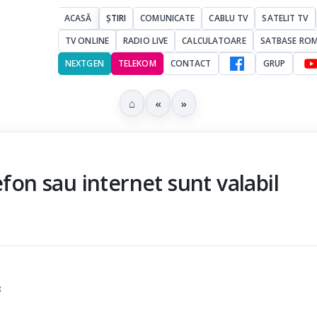
ACASĂ
ȘTIRI
COMUNICATE
CABLU TV
SATELIT TV
TV ONLINE
RADIO LIVE
CALCULATOARE
SATBASE RO
NEXTGEN
TELEKOM
CONTACT
GRUP
⌂
«
»
efon sau internet sunt valabil
3