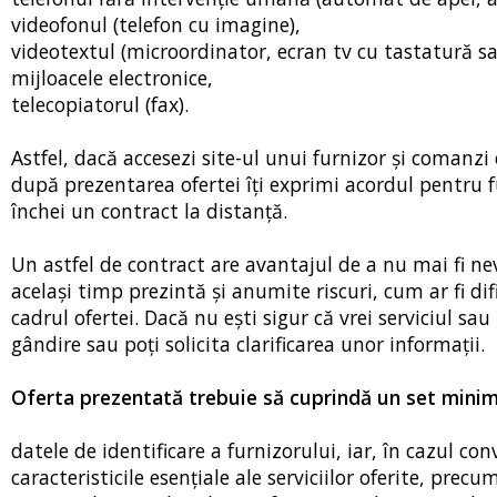
videofonul (telefon cu imagine),
videotextul (microordinator, ecran tv cu tastatură sau
mijloacele electronice,
telecopiatorul (fax).
Astfel, dacă accesezi site-ul unui furnizor şi comanzi
după prezentarea ofertei îţi exprimi acordul pentru fu
închei un contract la distanţă.
Un astfel de contract are avantajul de a nu mai fi nev
acelaşi timp prezintă şi anumite riscuri, cum ar fi di
cadrul ofertei. Dacă nu eşti sigur că vrei serviciul sa
gândire sau poţi solicita clarificarea unor informaţii.
Oferta prezentată trebuie să cuprindă un set minim
datele de identificare a furnizorului, iar, în cazul con
caracteristicile esențiale ale serviciilor oferite, precu