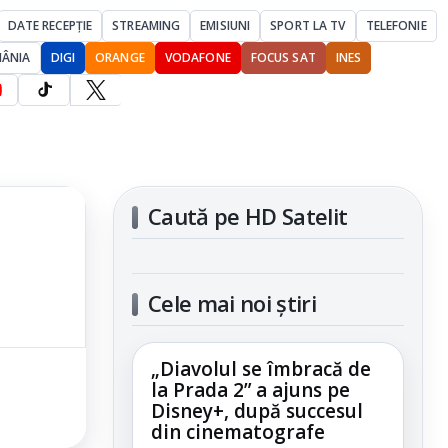
DATE RECEPȚIE
STREAMING
EMISIUNI
SPORT LA TV
TELEFONIE
MÂNIA
DIGI
ORANGE
VODAFONE
FOCUS SAT
INES
Caută pe HD Satelit
Cele mai noi știri
„Diavolul se îmbracă de
la Prada 2” a ajuns pe
Disney+, după succesul
din cinematografe