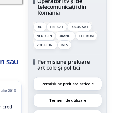
Operatori tv și de
telecomunicații din
România
DIGI
FREESAT
FOCUS SAT
NEXTGEN
ORANGE
TELEKOM
VODAFONE
INES
on sau
Permisiune preluare
articole și politici
Permisiune preluare articole
iulie 2013
Termeni de utilizare
r cred