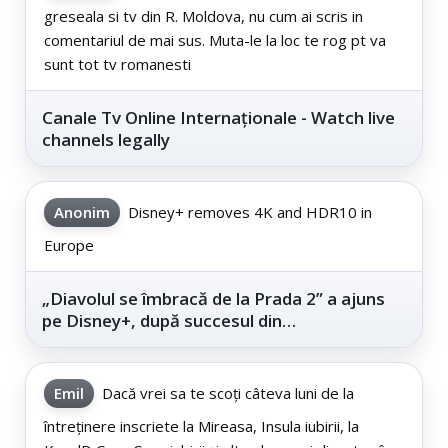
greseala si tv din R. Moldova, nu cum ai scris in
comentariul de mai sus. Muta-le la loc te rog pt va
sunt tot tv romanesti
Canale Tv Online Internaționale - Watch live
channels legally
Anonim
Disney+ removes 4K and HDR10 in
Europe
„Diavolul se îmbracă de la Prada 2” a ajuns
pe Disney+, după succesul din
cinematografe
Emil
Dacă vrei sa te scoți câteva luni de la
întreținere inscriete la Mireasa, Insula iubirii, la