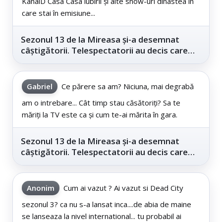
KanalD Casa Casa iubirii și alte show-uri dinastea în
care stai în emisiune...
Sezonul 13 de la Mireasa și-a desemnat
câștigătorii. Telespectatorii au decis care
este...
Gabriel
Ce părere sa am? Niciuna, mai degrabă
am o intrebare... Cât timp stau căsătoriți? Sa te
măriți la TV este ca și cum te-ai mărita în gara.
Sezonul 13 de la Mireasa și-a desemnat
câștigătorii. Telespectatorii au decis care
este...
Anonim
Cum ai vazut ? Ai vazut si Dead City
sezonul 3? ca nu s-a lansat inca....de abia de maine
se lanseaza la nivel international... tu probabil ai