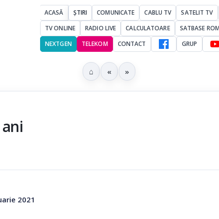
ACASĂ
ȘTIRI
COMUNICATE
CABLU TV
SATELIT TV
TV ONLINE
RADIO LIVE
CALCULATOARE
SATBASE RO
NEXTGEN
TELEKOM
CONTACT
GRUP
⌂
«
»
 ani
uarie 2021