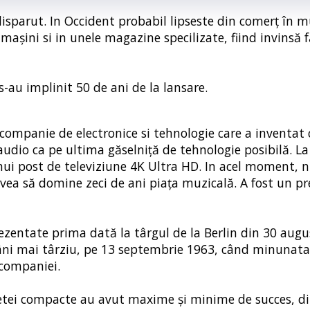
parut. In Occident probabil lipseste din comerț în m
mașini si in unele magazine specilizate, fiind invinsă 
-au implinit 50 de ani de la lansare.
 companie de electronice si tehnologie care a inventat 
audio ca pe ultima găselniță de tehnologie posibilă. La
 unui post de televiziune 4K Ultra HD. In acel moment, 
avea să domine zeci de ani piața muzicală. A fost un pr
zentate prima dată la târgul de la Berlin din 30 augu
mâni mai târziu, pe 13 septembrie 1963, când minunata
 companiei.
setei compacte au avut maxime și minime de succes, din