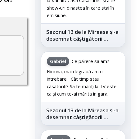
la KanalD Casa Casa iubirii și alte
show-uri dinastea în care stai în
emisiune...
Sezonul 13 de la Mireasa și-a
desemnat câștigătorii.
Telespectatorii au decis care
este...
Gabriel
Ce părere sa am?
Niciuna, mai degrabă am o
intrebare... Cât timp stau
căsătoriți? Sa te măriți la TV este
ca și cum te-ai mărita în gara.
Sezonul 13 de la Mireasa și-a
desemnat câștigătorii.
Telespectatorii au decis care
este...