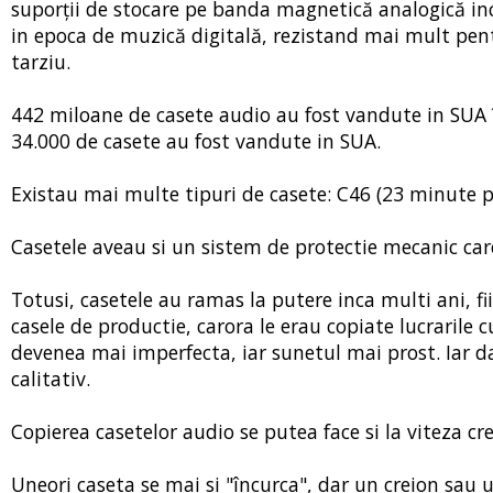
suporții de stocare pe banda magnetică analogică inc
in epoca de muzică digitală, rezistand mai mult pe
tarziu.
442 miloane de casete audio au fost vandute in SUA î
34.000 de casete au fost vandute in SUA.
Existau mai multe tipuri de casete: C46 (23 minute pe
Casetele aveau si un sistem de protectie mecanic car
Totusi, casetele au ramas la putere inca multi ani, fii
casele de productie, carora le erau copiate lucrarile c
devenea mai imperfecta, iar sunetul mai prost. Iar da
calitativ.
Copierea casetelor audio se putea face si la viteza cr
Uneori caseta se mai si "încurca", dar un creion sau 