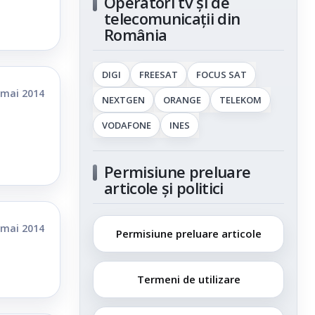
Operatori tv și de
telecomunicații din
România
DIGI
FREESAT
FOCUS SAT
 mai 2014
NEXTGEN
ORANGE
TELEKOM
VODAFONE
INES
Permisiune preluare
articole și politici
 mai 2014
Permisiune preluare articole
Termeni de utilizare