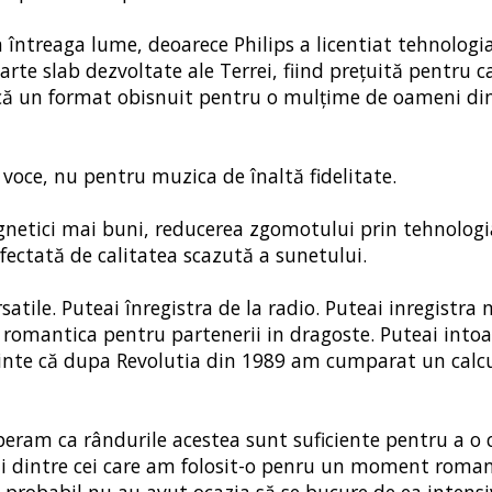
n întreaga lume, deoarece Philips a licentiat tehnologi
arte slab dezvoltate ale Terrei, fiind prețuită pentru c
 încă un format obisnuit pentru o mulțime de oameni di
 voce, nu pentru muzica de înaltă fidelitate.
magnetici mai buni, reducerea zgomotului prin tehnologi
afectată de calitatea scazută a sunetului.
tile. Puteai înregistra de la radio. Puteai inregistra
ca romantica pentru partenerii in dragoste. Puteai into
 minte că dupa Revolutia din 1989 am cumparat un calc
peram ca rândurile acestea sunt suficiente pentru a o c
ti dintre cei care am folosit-o penru un moment romant
re probabil nu au avut ocazia să se bucure de ea intens