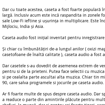
Dar cu toate acestea, caseta a fost foarte populară î
largă. Inclusiv acum este incă raspandita in zonele fo
sale Low-Fi ieftine și ușurința in multiplicare. Este
Mijlociu, India și Asia.
Caseta audio fost inițial inventat pentru inregistrare
Și chiar cu îmbunătățiri de-a lungul anilor ( oxizi 
casetofoane de înaltă calitate ), caseta audio a fost 
Dar casetele s-au dovedit de asemenea extrem de versa
pentru si de la prieteni. Putea face selectii cu muzi
si pe cealalta parte ascultai alta muzica. Chiar tin
90, care salva programele si jocurile pe caseta audio.
Ar fi foarte multe de spus despre caseta audio. Dar s
a readuce o parte din amintirile plăcute pentru mul
chefuri, la muncă, dar si pentru cei foarte tineri, ca