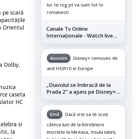
loc te rog pt va sunt tot tv
a pe scară
romanesti
apacitățile
n Orientul
Canale Tv Online
Internaționale - Watch live
channels legally
Anonim
Disney+ removes 4K
a Dolby,
and HDR10 in Europe
„Diavolul se îmbracă de la
 muzica
Prada 2” a ajuns pe Disney+,
arce caseta
după succesul din
ulator HC
cinematografe
Emil
Dacă vrei sa te scoți
elebra si
câteva luni de la întreținere
ic, la
inscriete la Mireasa, Insula iubirii,
iv sau