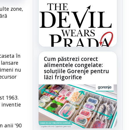
ulte zone,
fără
caseta în
Cum păstrezi corect
 lansare
alimentele congelate:
nimeni nu
soluțiile Gorenje pentru
ecursor
lăzi frigorifice
st 1963.
 inventie
 anii '90