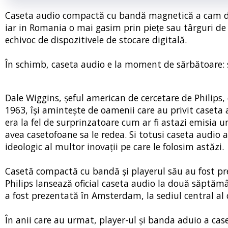
Caseta audio compactă cu bandă magnetică a cam dis
iar in Romania o mai gasim prin piețe sau târguri de 
echivoc de dispozitivele de stocare digitală.
În schimb, caseta audio e la moment de sărbătoare: s
Dale Wiggins, șeful american de cercetare de Philips,
1963, își amintește de oamenii care au privit caseta 
era la fel de surprinzatoare cum ar fi astazi emisia
avea casetofoane sa le redea. Si totusi caseta audio 
ideologic al multor inovații pe care le folosim astăzi.
Casetă compactă cu bandă și playerul său au fost pre
Philips lansează oficial caseta audio la două săptă
a fost prezentată în Amsterdam, la sediul central al
În anii care au urmat, player-ul și banda aduio a ca