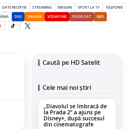
DATE RECEPȚIE
STREAMING
EMISIUNI
SPORT LA TV
TELEFONIE
MÂNIA
DIGI
ORANGE
VODAFONE
FOCUS SAT
INES
Caută pe HD Satelit
Cele mai noi știri
„Diavolul se îmbracă de
la Prada 2” a ajuns pe
Disney+, după succesul
din cinematografe