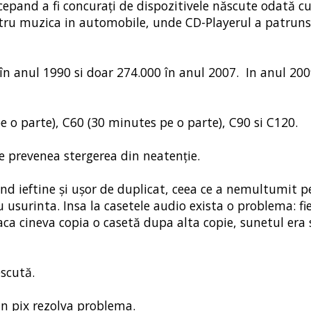
epand a fi concurați de dispozitivele născute odată cu
ntru muzica in automobile, unde CD-Playerul a patrun
n anul 1990 si doar 274.000 în anul 2007. In anul 200
 o parte), C60 (30 minutes pe o parte), C90 si C120.
e prevenea stergerea din neatenție.
nd ieftine și ușor de duplicat, ceea ce a nemultumit pe 
u usurinta. Insa la casetele audio exista o problema: fi
ca cineva copia o casetă dupa alta copie, sunetul era 
escută.
un pix rezolva problema.