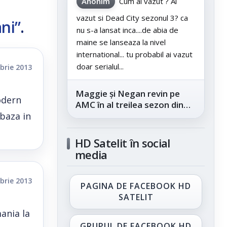
Anonim
Cum ai vazut ? Ai
vazut si Dead City sezonul 3? ca
ni”
.
nu s-a lansat inca....de abia de
maine se lanseaza la nivel
international... tu probabil ai vazut
doar serialul...
brie 2013
Maggie și Negan revin pe
odern
AMC în al treilea sezon din
 baza in
„The Walking Dead: Dead
City”, din...
HD Satelit în social
media
brie 2013
PAGINA DE FACEBOOK HD
SATELIT
ania la
GRUPUL DE FACEBOOK HD