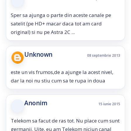
Sper sa ajunga o parte din aceste canale pe
satelit (pe HD+ macar daca tot am card
original) si nu pe Astra 2C ...
Unknown
08 septembrie 2013
este un vis frumos,de a ajunge la acest nivel,
dar la noi nu stiu cum sa te rupa in doua
Anonim
15 iunie 2015
Telekom sa facut de ras tot. Nu place cum sunt
germanii. Uite, eu am Telekom niciun canal