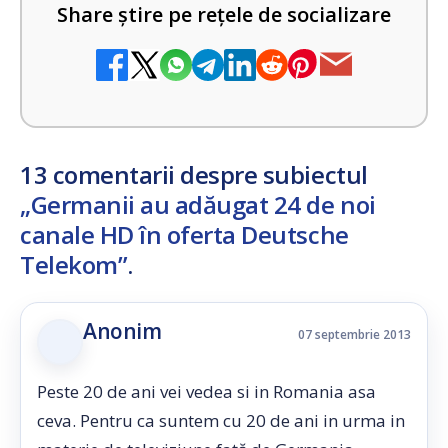
Share știre pe rețele de socializare
13 comentarii despre subiectul
„Germanii au adăugat 24 de noi
canale HD în oferta Deutsche
Telekom”
.
Anonim
07 septembrie 2013
Peste 20 de ani vei vedea si in Romania asa
ceva. Pentru ca suntem cu 20 de ani in urma in