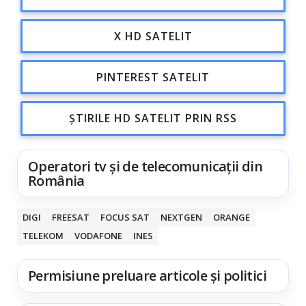
X HD SATELIT
PINTEREST SATELIT
ȘTIRILE HD SATELIT PRIN RSS
Operatori tv și de telecomunicații din
România
DIGI
FREESAT
FOCUS SAT
NEXTGEN
ORANGE
TELEKOM
VODAFONE
INES
Permisiune preluare articole și politici