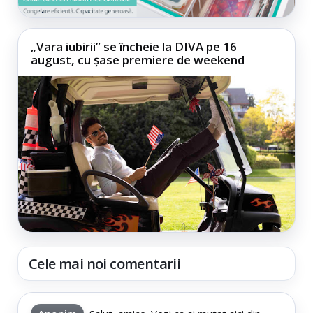
„Vara iubirii” se încheie la DIVA pe 16
august, cu șase premiere de weekend
Cele mai noi comentarii