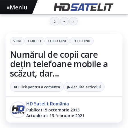
Meniu
≡
⌂
«
»
STIRI
TABLETE
TELEFOANE
TELEFONIE
Numărul de copii care
dețin telefoane mobile a
scăzut, dar...
✏️ Click pentru a comenta
▶ Ascultă articolul
HD Satelit România
Publicat: 5 octombrie 2013
Actualizat: 13 februarie 2021