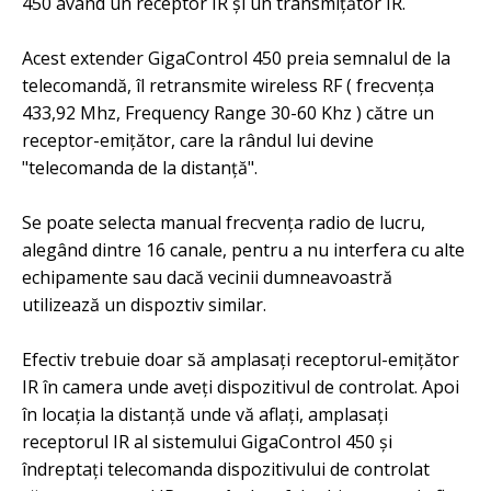
450 având un receptor IR și un transmițător IR.
Acest extender GigaControl 450 preia semnalul de la
telecomandă, îl retransmite wireless RF ( frecvența
433,92 Mhz, Frequency Range 30-60 Khz ) către un
receptor-emițător, care la rândul lui devine
"telecomanda de la distanță".
Se poate selecta manual frecvența radio de lucru,
alegând dintre 16 canale, pentru a nu interfera cu alte
echipamente sau dacă vecinii dumneavoastră
utilizează un dispoztiv similar.
Efectiv trebuie doar să amplasați receptorul-emițător
IR în camera unde aveți dispozitivul de controlat. Apoi
în locația la distanță unde vă aflați, amplasați
receptorul IR al sistemului GigaControl 450 și
îndreptați telecomanda dispozitivului de controlat