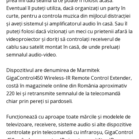
prea îmi dau seama la ce poate fi folosit acasă.
Eventual îl puteți utiliza, dacă organizați un party în
curte, pentru a controla muzica din mijlocul distracției
și aveți sistemul și amplificatorul audio în casă. Sau îl
puteți folosi dacă vizionați un meci cu prietenii afară la
videoproiector și doriți să controlați receiverul de
cablu sau satelit montat în casă, de unde preluați
semnalul audio-video.
Dispozitivul are denumirea de Marmitek
GigaControl450 Wireless-IR Remote Control Extender,
costă în magazinele online din România aproximativ
220 lei și retransmite semnalul de la telecomandă
chiar prin pereți si pardoseli.
Funcționează cu aproape toate mărcile și modelele de
televizoare, receivere, sisteme audio si alte dispozitive
controlate prin telecomandă cu infraroșu, GigaControl