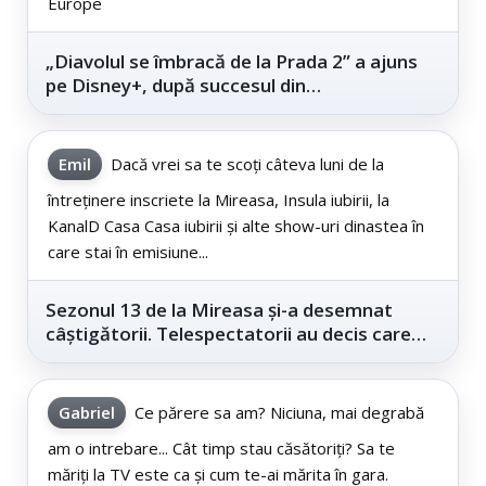
Europe
„Diavolul se îmbracă de la Prada 2” a ajuns
pe Disney+, după succesul din
cinematografe
Emil
Dacă vrei sa te scoți câteva luni de la
întreținere inscriete la Mireasa, Insula iubirii, la
KanalD Casa Casa iubirii și alte show-uri dinastea în
care stai în emisiune...
Sezonul 13 de la Mireasa și-a desemnat
câștigătorii. Telespectatorii au decis care
este...
Gabriel
Ce părere sa am? Niciuna, mai degrabă
am o intrebare... Cât timp stau căsătoriți? Sa te
măriți la TV este ca și cum te-ai mărita în gara.