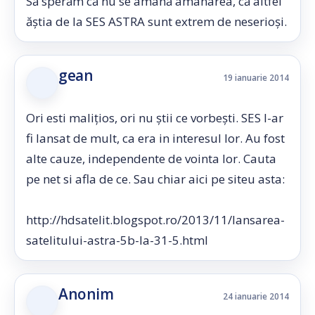
Să sperăm că nu se amână amânarea, că altfel
ăștia de la SES ASTRA sunt extrem de neserioși.
gean
19 ianuarie 2014
Ori esti malițios, ori nu știi ce vorbești. SES l-ar
fi lansat de mult, ca era in interesul lor. Au fost
alte cauze, independente de vointa lor. Cauta
pe net si afla de ce. Sau chiar aici pe siteu asta:
http://hdsatelit.blogspot.ro/2013/11/lansarea-
satelitului-astra-5b-la-31-5.html
Anonim
24 ianuarie 2014