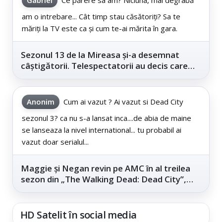
am o intrebare... Cât timp stau căsătoriți? Sa te
măriți la TV este ca și cum te-ai mărita în gara.
Sezonul 13 de la Mireasa și-a desemnat
câștigătorii. Telespectatorii au decis care
este...
Anonim
Cum ai vazut ? Ai vazut si Dead City
sezonul 3? ca nu s-a lansat inca....de abia de maine
se lanseaza la nivel international... tu probabil ai
vazut doar serialul...
Maggie și Negan revin pe AMC în al treilea
sezon din „The Walking Dead: Dead City”,
din...
HD Satelit în social media