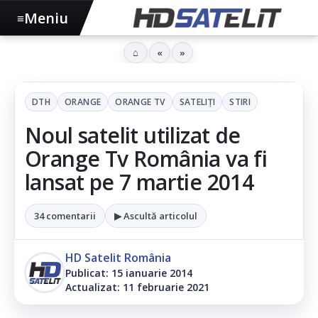
Meniu
≡
⌂
«
»
DTH
ORANGE
ORANGE TV
SATELIȚI
STIRI
Noul satelit utilizat de
Orange Tv România va fi
lansat pe 7 martie 2014
34 comentarii
▶ Ascultă articolul
HD Satelit România
Publicat: 15 ianuarie 2014
Actualizat: 11 februarie 2021