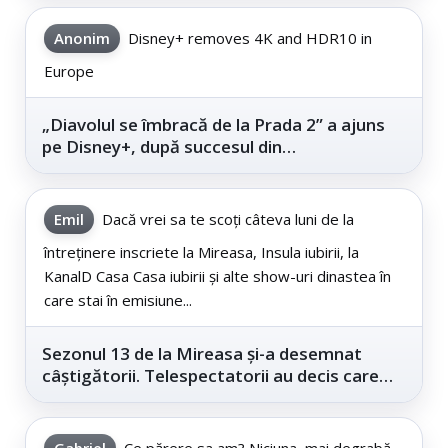
Anonim
Disney+ removes 4K and HDR10 in
Europe
„Diavolul se îmbracă de la Prada 2” a ajuns
pe Disney+, după succesul din
cinematografe
Emil
Dacă vrei sa te scoți câteva luni de la
întreținere inscriete la Mireasa, Insula iubirii, la
KanalD Casa Casa iubirii și alte show-uri dinastea în
care stai în emisiune...
Sezonul 13 de la Mireasa și-a desemnat
câștigătorii. Telespectatorii au decis care
este...
Gabriel
Ce părere sa am? Niciuna, mai degrabă