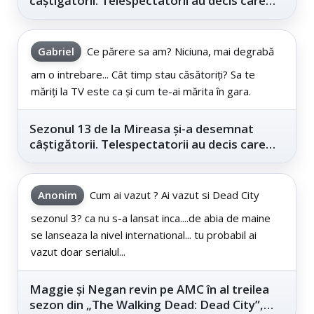
câștigătorii. Telespectatorii au decis care
este...
Gabriel
Ce părere sa am? Niciuna, mai degrabă
am o intrebare... Cât timp stau căsătoriți? Sa te
măriți la TV este ca și cum te-ai mărita în gara.
Sezonul 13 de la Mireasa și-a desemnat
câștigătorii. Telespectatorii au decis care
este...
Anonim
Cum ai vazut ? Ai vazut si Dead City
sezonul 3? ca nu s-a lansat inca....de abia de maine
se lanseaza la nivel international... tu probabil ai
vazut doar serialul...
Maggie și Negan revin pe AMC în al treilea
sezon din „The Walking Dead: Dead City”,