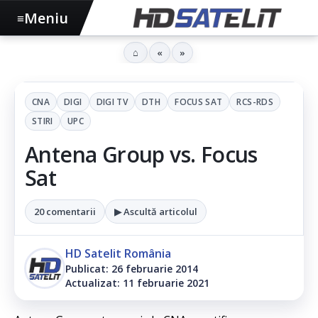
Meniu
≡
⌂
«
»
CNA
DIGI
DIGI TV
DTH
FOCUS SAT
RCS-RDS
STIRI
UPC
Antena Group vs. Focus
Sat
20 comentarii
▶ Ascultă articolul
HD Satelit România
Publicat: 26 februarie 2014
Actualizat: 11 februarie 2021