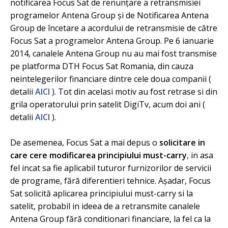
notificarea Focus Sat de renunțare a retransmisiei
programelor Antena Group și de Notificarea Antena
Group de încetare a acordului de retransmisie de către
Focus Sat a programelor Antena Group. Pe 6 ianuarie
2014, canalele Antena Group nu au mai fost transmise
pe platforma DTH Focus Sat Romania, din cauza
neintelegerilor financiare dintre cele doua companii (
detalii
AICI
). Tot din acelasi motiv au fost retrase si din
grila operatorului prin satelit DigiTv, acum doi ani (
detalii
AICI
).
De asemenea, Focus Sat a mai depus o
solicitare in
care cere modificarea principiului must-carry
, in asa
fel incat sa fie aplicabil tuturor furnizorilor de servicii
de programe, fără diferentieri tehnice. Așadar, Focus
Sat solicită aplicarea principiului must-carry si la
satelit, probabil in ideea de a retransmite canalele
Antena Group fără conditionari financiare, la fel ca la