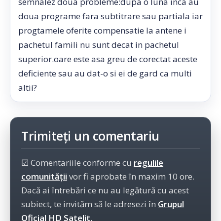
semnalez doua probleme:dupa o luna inca au
doua programe fara subtitrare sau partiala iar
progtamele oferite compensatie la antene i
pachetul famili nu sunt decat in pachetul
superior.oare este asa greu de corectat aceste
deficiente sau au dat-o si ei de gard ca multi
altii?
Trimiteți un comentariu
☑ Comentariile conforme cu
regulile
comunității
vor fi aprobate în maxim 10 ore.
Dacă ai întrebări ce nu au legătură cu acest
subiect, te invităm să le adresezi în
Grupul
Oficial HD Satelit.