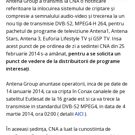
Antena Group a transmis la CNA o notificare
referitoare la inlocuirea sistemului de criptare și
compresie a semnalului audio-video și trecerea la un
nou tip de transmisie DVB-S2, MPEG4-H 264, pentru
pachetul de programe de televiziune Antena1, Antena
Stars, Antena 3, Euforia Lifestyle TV și GSP TV. Insa
acest punct de pe ordinea de zi a sedintei CNA din 25
februarie 2014 s-a amânat,
pentru a se solicita un
punct de vedere de la distribuitorii de programe
interesați
.
Antena Group anuntase operatorii, inca de pe date de
14 ianuarie 2014, ca va cripta în Conax canalele de pe
satelitul Eutlesat de la 16 grade est si ca va trece la
transmisie in standardul DVB-S2 MPEG4, in data de 4
martie 2014, ora 02:00 ( detalii
AICI
).
În aceeasi ședința, CNA a luat la cunostiinta de