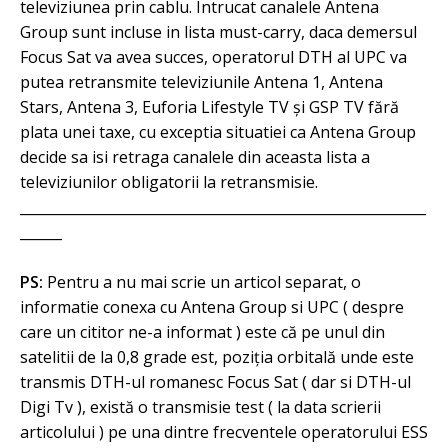
televiziunea prin cablu. Intrucat canalele Antena
Group sunt incluse in lista must-carry, daca demersul
Focus Sat va avea succes, operatorul DTH al UPC va
putea retransmite televiziunile Antena 1, Antena
Stars, Antena 3, Euforia Lifestyle TV și GSP TV fără
plata unei taxe, cu exceptia situatiei ca Antena Group
decide sa isi retraga canalele din aceasta lista a
televiziunilor obligatorii la retransmisie.
__________________________________________________________
______
PS:
Pentru a nu mai scrie un articol separat, o
informatie conexa cu Antena Group si UPC ( despre
care un cititor ne-a informat ) este că pe unul din
satelitii de la 0,8 grade est, poziția orbitală unde este
transmis DTH-ul romanesc Focus Sat ( dar si DTH-ul
Digi Tv ), există o transmisie test ( la data scrierii
articolului ) pe una dintre frecventele operatorului ESS