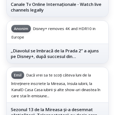
Canale Tv Online Internaționale - Watch live
channels legally
Anonim
Disney+ removes 4K and HDR10 in
Europe
„Diavolul se îmbracă de la Prada 2” a ajuns
pe Disney+, după succesul din
cinematografe
Emil
Dacă vrei sa te scoți câteva luni de la
întreținere inscriete la Mireasa, Insula iubirii, la
KanalD Casa Casa iubirii și alte show-uri dinastea în
care stai în emisiune...
Sezonul 13 de la Mireasa și-a desemnat