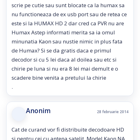
scrie pe cutie sau sunt blocate ca la humax sa
nu functioneaza de ex usb port sau de retea ce
este si la HUMAX HD 2 dar cred ca PVR nu are
Humax Astep informati merita sa ia omul
minunatia Kaon sau nustie nimic in plus fata
de Humax? Si se da gratis daca e primul
decodor si cu 5 lei daca al doilea sau etc si
chirie pe luna si nu era 8 lei mai demult e o
scadere bine venita a pretului la chirie
.
Anonim
28 februarie 2014
Cat de curand vor fi distribuite decodoare HD
si pentru cei cu antena satelit. Model Kaon NA