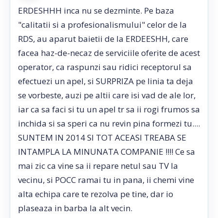
ERDESHHH inca nu se dezminte. Pe baza
"calitatii si a profesionalismului" celor de la
RDS, au aparut baietii de la ERDEESHH, care
facea haz-de-necaz de serviciile oferite de acest
operator, ca raspunzi sau ridici receptorul sa
efectuezi un apel, si SURPRIZA pe linia ta deja
se vorbeste, auzi pe altii care isi vad de ale lor,
iar ca sa faci si tu un apel tr sa ii rogi frumos sa
inchida si sa speri ca nu revin pina formezi tu....
SUNTEM IN 2014 SI TOT ACEASI TREABA SE
INTAMPLA LA MINUNATA COMPANIE !!!! Ce sa
mai zic ca vine sa ii repare netul sau TV la
vecinu, si POCC ramai tu in pana, ii chemi vine
alta echipa care te rezolva pe tine, dar io
plaseaza in barba la alt vecin.