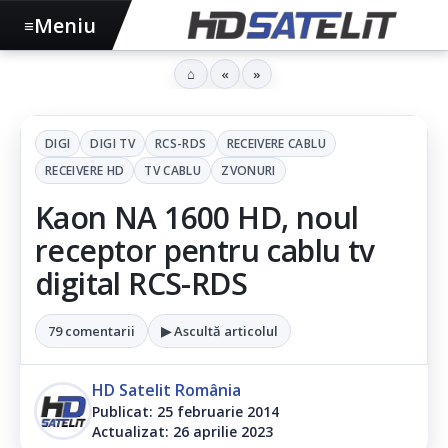
Meniu
≡
⌂
«
»
DIGI
DIGI TV
RCS-RDS
RECEIVERE CABLU
RECEIVERE HD
TV CABLU
ZVONURI
Kaon NA 1600 HD, noul
receptor pentru cablu tv
digital RCS-RDS
79 comentarii
▶ Ascultă articolul
HD Satelit România
Publicat: 25 februarie 2014
Actualizat: 26 aprilie 2023