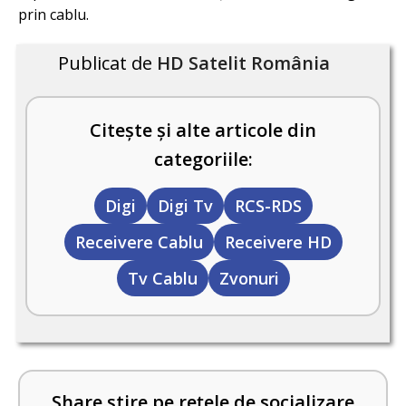
prin cablu.
Publicat de
HD Satelit România
Citește și alte articole din
categoriile:
Digi
Digi Tv
RCS-RDS
Receivere Cablu
Receivere HD
Tv Cablu
Zvonuri
Share știre pe rețele de socializare