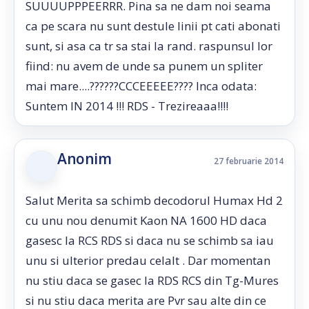
SUUUUPPPEERRR. Pina sa ne dam noi seama
ca pe scara nu sunt destule linii pt cati abonati
sunt, si asa ca tr sa stai la rand. raspunsul lor
fiind: nu avem de unde sa punem un spliter
mai mare....??????CCCEEEEE???? Inca odata:
Suntem IN 2014 !!! RDS - Trezireaaa!!!!
Anonim
27 februarie 2014
Salut Merita sa schimb decodorul Humax Hd 2
cu unu nou denumit Kaon NA 1600 HD daca
gasesc la RCS RDS si daca nu se schimb sa iau
unu si ulterior predau celalt . Dar momentan
nu stiu daca se gasec la RDS RCS din Tg-Mures
si nu stiu daca merita are Pvr sau alte din ce