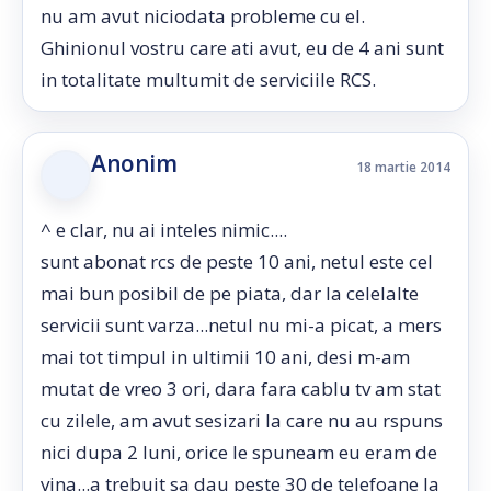
nu am avut niciodata probleme cu el.
Ghinionul vostru care ati avut, eu de 4 ani sunt
in totalitate multumit de serviciile RCS.
Anonim
18 martie 2014
^ e clar, nu ai inteles nimic....
sunt abonat rcs de peste 10 ani, netul este cel
mai bun posibil de pe piata, dar la celelalte
servicii sunt varza...netul nu mi-a picat, a mers
mai tot timpul in ultimii 10 ani, desi m-am
mutat de vreo 3 ori, dara fara cablu tv am stat
cu zilele, am avut sesizari la care nu au rspuns
nici dupa 2 luni, orice le spuneam eu eram de
vina...a trebuit sa dau peste 30 de telefoane la