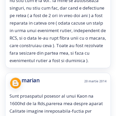
nu stiu cum e la voi.. la mine se autosiseaza
singuri, nu stiu cum fac, dar cand e defectiune
pe retea ( a fost de 2 ori in vreo doi ani ) a fost
reparata in cateva ore ( odata cazuse un stalp
in urma unui eveniment rutier, independent de
RCS, si o data le-au rupt fibra unii cu o macara,
care construiau ceva ). Toate au fost rezolvate
fara sesizare din partea mea, si faza cu
evenimentul rutier a fost si duminica ).
marian
20 martie 2014
Sunt proaspatul posesor al unui Kaon na
1600hd de la Rds,parerea mea despre aparat
Calitate imagine inreposabila-fuctia pvr